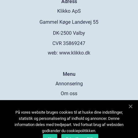
Adress
web:
www.klikko.dk
Menu
Annonsering
Om oss
Cookies
På vores website bruges cookies til at huske dine indstillinger,
Kontakta oss
statistik og personalisering af indhold og annoncer. Denne
Sitemap
information deles med tredjepart. Ved fortsat brug af websiden
godkender du cookiepolitikken.