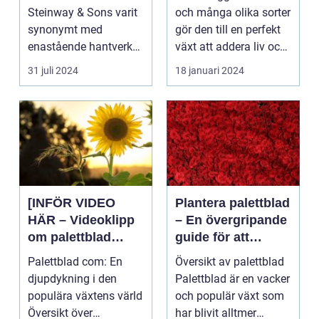
er och inom
Steinway & Sons varit
och många olika sorter
inredning
synonymt med
gör den till en perfekt
enastående hantverk
växt att addera liv och
och oövertr&aum...
färg till...
31 juli 2024
18 januari 2024
[INFÖR VIDEO
Plantera palettblad
HÄR – Videoklipp
– En övergripande
om palettblad
guide för att
com]
lyckas med denna
Palettblad com: En
Översikt av palettblad
populära växt
djupdykning i den
Palettblad är en vacker
populära växtens värld
och populär växt som
Översikt över
har blivit alltmer