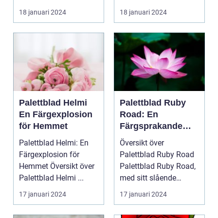
palettblad com
populär blan...
18 januari 2024
18 januari 2024
Palettbl...
Palettblad Helmi
Palettblad Ruby
En Färgexplosion
Road: En
för Hemmet
Färgsprakande
Favorit för Hem
Palettblad Helmi: En
Översikt över
Färgexplosion för
Palettblad Ruby Road
Hemmet Översikt över
Palettblad Ruby Road,
Palettblad Helmi ...
med sitt slående
utseende och
17 januari 2024
17 januari 2024
färgsprakan...