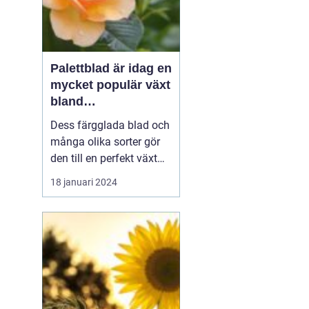
Palettblad är idag en
mycket populär växt
bland
trädgårdsentusiaste
Dess färgglada blad och
r och inom
många olika sorter gör
inredning
den till en perfekt växt
att addera liv och färg till
18 januari 2024
både trädgårdar och
inomhusmiljöer. I denna
artikel kommer vi att
utforska de olika
palettblad sorterna som
finns tillgängliga på
marknaden och ge di...
m