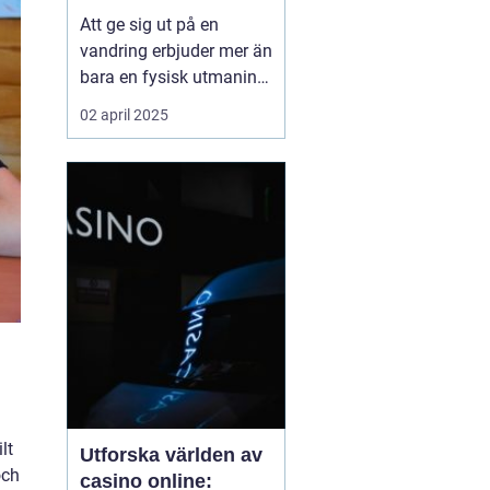
Att ge sig ut på en
vandring erbjuder mer än
bara en fysisk utmaning;
det är en möjlighet att
02 april 2025
återknyta kontakten med
naturen, ladda själen
och stärka kroppen.
Oavsett om det handlar
om en kort
skogspromenad eller...
lt
Utforska världen av
och
casino online: