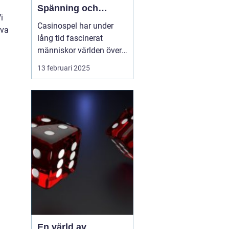
Spänning och
i
underhållning
Casinospel har under
iva
lång tid fascinerat
människor världen över
med sin unika
13 februari 2025
kombination av
spänning, skicklighet
och tur. Från de
traditionella spelhålorna
i Las Vegas till dagens
moderna
onlineplattformar har ...
En värld av
,