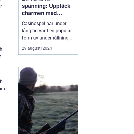
spänning: Upptäck
r
charmen med
casino
Casinospel har under
lång tid varit en populär
form av underhållning
världen över. Från de
29 augusti 2024
ch
glittrande casinogolven i
h
Las Vegas till de digitala
spelhallarnas neonljus
online, erbjuder
casinovärlden en unik
ch
mix av...
som