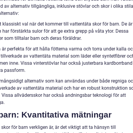
 av alternativ tillgängliga, inklusive stövlar och skor i olika stila
lternativ:
klassiskt val när det kommer till vattentäta skor för barn. De är
 har förstärkta sulor för att ge extra grepp på våta ytor. Dessa
er som tilltalar barn och deras föräldrar.
rn är perfekta för att hålla fötterna varma och torra under kalla o
tillverkade av vattentäta material som läder eller syntetfibrer oc
ärmen inne. Vissa vinterstövlar har också justerbara kardborrband
bra passform.
tt mångsidigt alternativ som kan användas under både regniga o
llverkade av vattentäta material och har en robust konstruktion 
r. Vissa allvädersskor har också andningsbar teknologi för att
ga.
 barn: Kvantitativa mätningar
skor för barn verkligen är, är det viktigt att ta hänsyn till