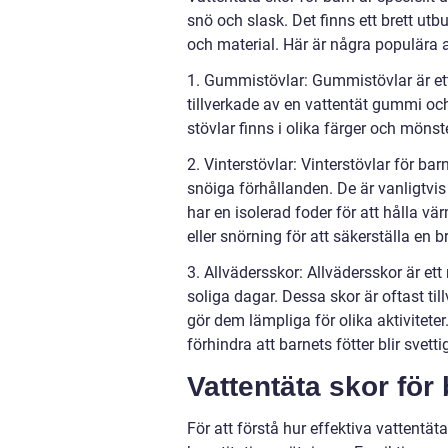
snö och slask. Det finns ett brett utbud
och material. Här är några populära a
1. Gummistövlar: Gummistövlar är ett 
tillverkade av en vattentät gummi och
stövlar finns i olika färger och mönst
2. Vinterstövlar: Vinterstövlar för ba
snöiga förhållanden. De är vanligtvis 
har en isolerad foder för att hålla v
eller snörning för att säkerställa en 
3. Allvädersskor: Allvädersskor är e
soliga dagar. Dessa skor är oftast ti
gör dem lämpliga för olika aktivitete
förhindra att barnets fötter blir svetti
Vattentäta skor för
För att förstå hur effektiva vattentäta 