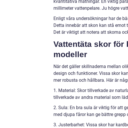
kvantitativa mätningar. En viktig para
millimeter vattenpelare. Ju högre vat
Enligt våra undersökningar har de bä
Detta innebär att skon kan stå emot t
Det är viktigt att notera att skorna 
Vattentäta skor för
modeller
När det gäller skillnaderna mellan olik
design och funktioner. Vissa skor k
mer robusta och hållbara. Här är någr
1. Material: Skor tillverkade av natur
tillverkade av andra material som lä
2. Sula: En bra sula är viktig för att
med djupa fåror kan ge bättre grepp o
3. Justerbarhet: Vissa skor har kardb