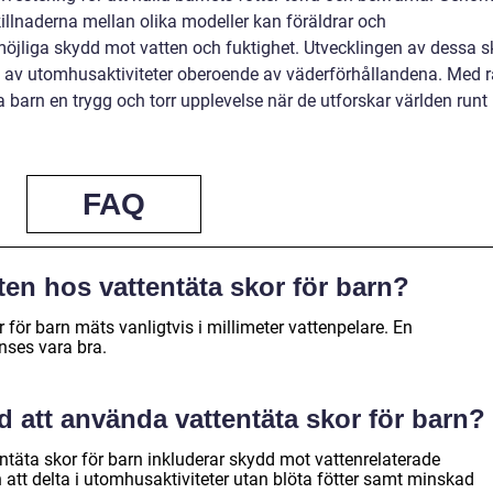
skillnaderna mellan olika modeller kan föräldrar och
öjliga skydd mot vatten och fuktighet. Utvecklingen av dessa s
uta av utomhusaktiviteter oberoende av väderförhållandena. Med r
 barn en trygg och torr upplevelse när de utforskar världen runt
FAQ
ten hos vattentäta skor för barn?
 för barn mäts vanligtvis i millimeter vattenpelare. En
ses vara bra.
d att använda vattentäta skor för barn?
täta skor för barn inkluderar skydd mot vattenrelaterade
 att delta i utomhusaktiviteter utan blöta fötter samt minskad