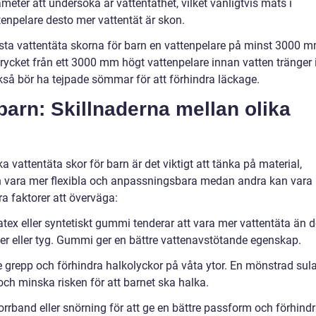
meter att undersöka är vattentäthet, vilket vanligtvis mäts i
tenpelare desto mer vattentät är skon.
sta vattentäta skorna för barn en vattenpelare på minst 3000 m
rycket från ett 3000 mm högt vattenpelare innan vatten tränger 
också bör ha tejpade sömmar för att förhindra läckage.
 barn: Skillnaderna mellan olika
a vattentäta skor för barn är det viktigt att tänka på material,
an vara mer flexibla och anpassningsbara medan andra kan vara
a faktorer att överväga:
latex eller syntetiskt gummi tenderar att vara mer vattentäta än 
der eller tyg. Gummi ger en bättre vattenavstötande egenskap.
 ge grepp och förhindra halkolyckor på våta ytor. En mönstrad sul
ch minska risken för att barnet ska halka.
orrband eller snörning för att ge en bättre passform och förhind