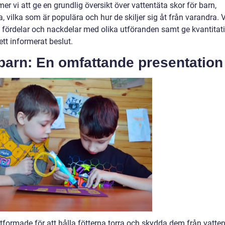
r vi att ge en grundlig översikt över vattentäta skor för barn,
a, vilka som är populära och hur de skiljer sig åt från varandra. V
 fördelar och nackdelar med olika utföranden samt ge kvantitat
ett informerat beslut.
 barn: En omfattande presentation
utformade för att hålla fötterna torra och skydda dem från vatten