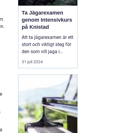
Ta Jägarexamen
m.
genom Intensivkurs
in.
på Knistad
Att ta jägarexamen är ett
stort och viktigt steg för
den som vill jaga i
Sverige. Inte nog med att
31 juli 2024
examen ger de
kunskaper som krävs för
en trygg och ansvarsfull
jakt, den öppnar också
de
upp dörren till en ny v&...
a
ra