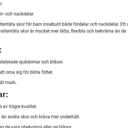
r.
för- och nackdelar
ttentäta skor för barn inneburit både fördelar och nackdelar. Ett 
vattentäta skor är mycket mer lätta, flexibla och bekväma än de
:
relaterade sjukdomar och blåsor.
t oroa sig för blöta fötter.
våt mark.
ar:
e av högre kvalitet.
a än andra skor och kräva mer underhåll.
an de vara obekväma eller ge blåsor.