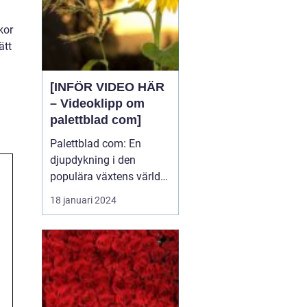
kor
ätt
[INFÖR VIDEO HÄR
– Videoklipp om
palettblad com]
Palettblad com: En
djupdykning i den
populära växtens värld
Översikt över palettblad
18 januari 2024
com Palettblad com är
en online-plattform som
riktar sig till
växtentusiaster och
trädgårdsälskare över
hela världen. Det