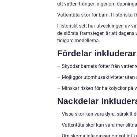
att vatten tränger in genom öppninga
Vattentäta skor för barn: Historiska 
Historiskt sett har utvecklingen av va
de största framstegen är att dagens 
tidigare modellerna.
Fördelar inkluderar
– Skyddar barnets fötter från vatten
– Möjliggör utomhusaktiviteter utan at
– Minskar risken för halkolyckor på 
Nackdelar inkluder
– Vissa skor kan vara dyra, särskilt d
– Vattentäta skor kan vara mer slitn
– Om skorna inte passar ordentligt k