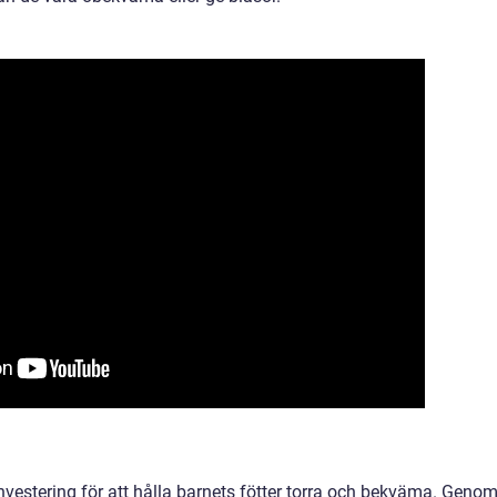
 investering för att hålla barnets fötter torra och bekväma. Geno