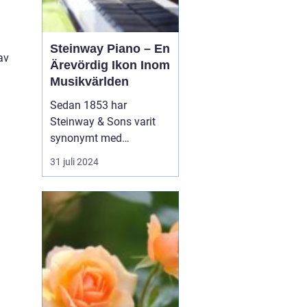
Steinway Piano – En
av
Ärevördig Ikon Inom
Musikvärlden
Sedan 1853 har
Steinway & Sons varit
synonymt med
enastående hantverk
31 juli 2024
och oöverträffad
ljudkvalitet i
pianovärlden. Steinway-
pianon är inte bara
musikinstrument utan
även konstverk skapade
genom kombinationen
av tra...