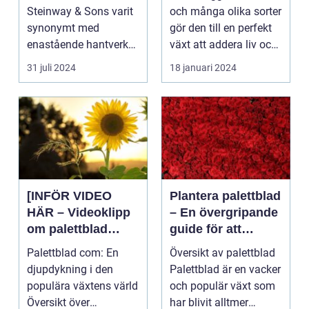
er och inom
Steinway & Sons varit
och många olika sorter
inredning
synonymt med
gör den till en perfekt
enastående hantverk
växt att addera liv och
och oövertr&aum...
färg till...
31 juli 2024
18 januari 2024
[INFÖR VIDEO
Plantera palettblad
HÄR – Videoklipp
– En övergripande
om palettblad
guide för att
com]
lyckas med denna
Palettblad com: En
Översikt av palettblad
populära växt
djupdykning i den
Palettblad är en vacker
populära växtens värld
och populär växt som
Översikt över
har blivit alltmer