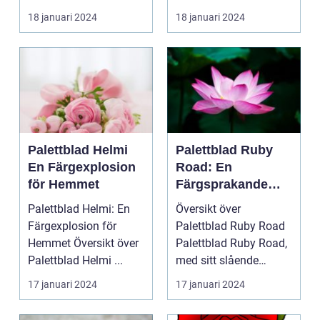
palettblad com
populär blan...
18 januari 2024
18 januari 2024
Palettbl...
Palettblad Helmi
Palettblad Ruby
En Färgexplosion
Road: En
för Hemmet
Färgsprakande
Favorit för Hem
Palettblad Helmi: En
Översikt över
Färgexplosion för
Palettblad Ruby Road
Hemmet Översikt över
Palettblad Ruby Road,
Palettblad Helmi ...
med sitt slående
utseende och
17 januari 2024
17 januari 2024
färgsprakan...