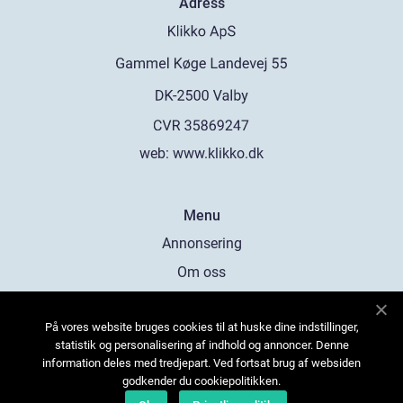
Adress
web:
www.klikko.dk
Menu
Annonsering
Om oss
Cookies
På vores website bruges cookies til at huske dine indstillinger,
Kontakta oss
statistik og personalisering af indhold og annoncer. Denne
Sitemap
information deles med tredjepart. Ved fortsat brug af websiden
godkender du cookiepolitikken.