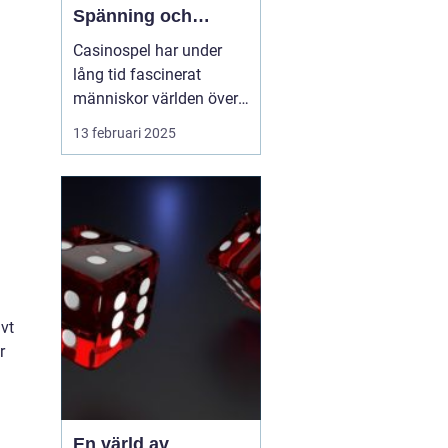
Spänning och
underhållning
Casinospel har under
lång tid fascinerat
människor världen över
med sin unika
13 februari 2025
kombination av
spänning, skicklighet
och tur. Från de
traditionella spelhålorna
i Las Vegas till dagens
moderna
onlineplattformar har ...
vt
r
En värld av