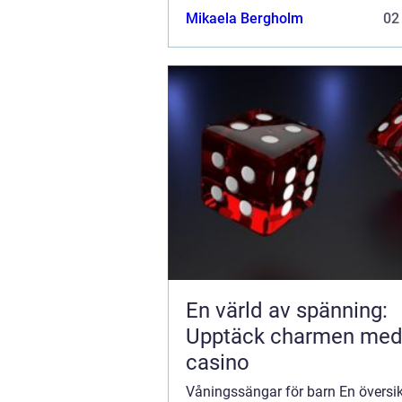
som har flera barn eller begränsa
Mikaela Bergholm
02
sina hem. Denna typ av säng ä...
En värld av spänning:
Upptäck charmen me
casino
Våningssängar för barn En översi