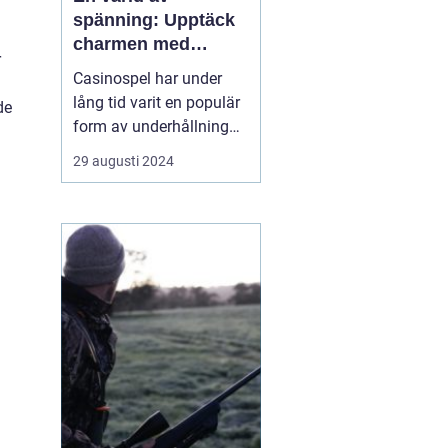
spänning: Upptäck
charmen med
r
casino
Casinospel har under
lång tid varit en populär
de
form av underhållning
världen över. Från de
29 augusti 2024
glittrande casinogolven i
Las Vegas till de digitala
spelhallarnas neonljus
online, erbjuder
casinovärlden en unik
mix av...