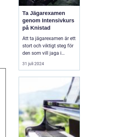
Ta Jägarexamen
genom Intensivkurs
på Knistad
Att ta jägarexamen är ett
stort och viktigt steg för
den som vill jaga i
Sverige. Inte nog med att
31 juli 2024
examen ger de
kunskaper som krävs för
en trygg och ansvarsfull
jakt, den öppnar också
upp dörren till en ny v&...