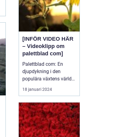
[INFÖR VIDEO HÄR
– Videoklipp om
palettblad com]
Palettblad com: En
djupdykning i den
populära växtens värld
Översikt över palettblad
18 januari 2024
com Palettblad com är
en online-plattform som
riktar sig till
växtentusiaster och
trädgårdsälskare över
hela världen. Det