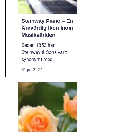
Steinway Piano – En
Ärevördig Ikon Inom
Musikvärlden
Sedan 1853 har
Steinway & Sons varit
synonymt med
enastående hantverk
31 juli 2024
och oöverträffad
ljudkvalitet i
pianovärlden. Steinway-
pianon är inte bara
musikinstrument utan
även konstverk skapade
genom kombinationen
av tra...