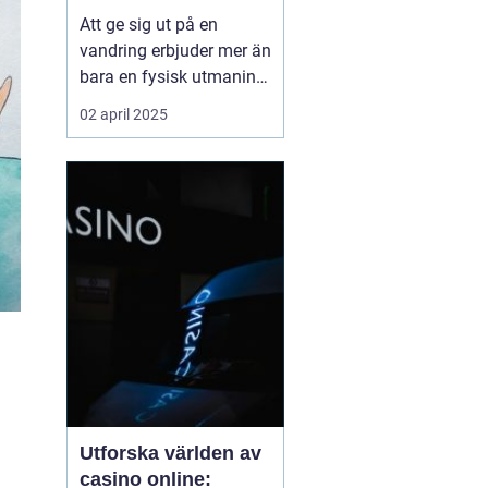
Att ge sig ut på en
vandring erbjuder mer än
bara en fysisk utmaning;
det är en möjlighet att
02 april 2025
återknyta kontakten med
naturen, ladda själen
och stärka kroppen.
Oavsett om det handlar
om en kort
skogspromenad eller...
Utforska världen av
casino online: