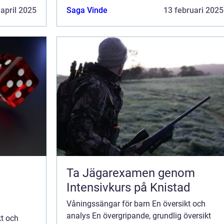
t utrymme i
som har flera barn eller begränsat utrymme i
 april 2025
Saga Vinde
13 februari 2025
sina hem. Denna typ av säng ä...
Ta Jägarexamen genom
d
Intensivkurs på Knistad
Våningssängar för barn En översikt och
analys En övergripande, grundlig översikt
kt och