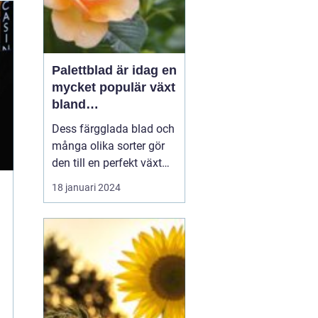
Palettblad är idag en
mycket populär växt
bland
trädgårdsentusiaste
Dess färgglada blad och
r och inom
många olika sorter gör
inredning
den till en perfekt växt
att addera liv och färg till
18 januari 2024
både trädgårdar och
inomhusmiljöer. I denna
artikel kommer vi att
utforska de olika
palettblad sorterna som
finns tillgängliga på
marknaden och ge di...