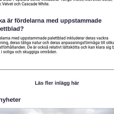
k Velvet och Cascade White.
lka är fördelarna med uppstammade
lettblad?
elarna med uppstammade palettblad inkluderar deras vackra
ning, deras tåliga natur och deras anpassningsförmåga till olik
tförhållanden. De är också relativt lättskötta och kan klara sig 
 i soliga och skuggiga områden.
Läs fler inlägg här
 nyheter