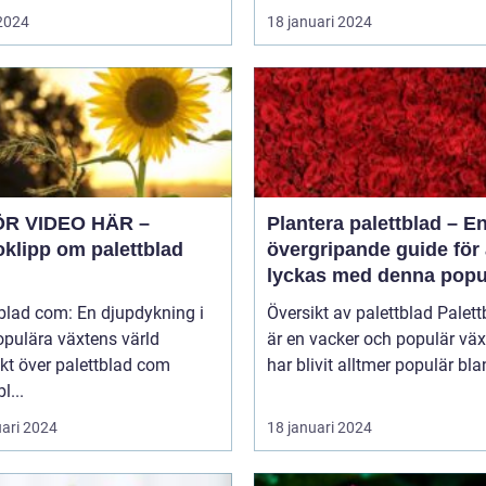
 2024
18 januari 2024
ÖR VIDEO HÄR –
Plantera palettblad – E
oklipp om palettblad
övergripande guide för 
lyckas med denna popu
växt
blad com: En djupdykning i
Översikt av palettblad Palettblad
opulära växtens värld
är en vacker och populär vä
kt över palettblad com
har blivit alltmer populär blan
l...
uari 2024
18 januari 2024