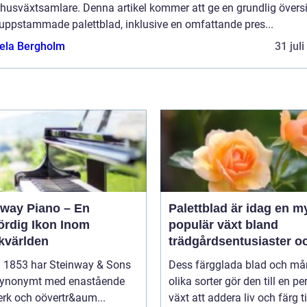
husväxtsamlare. Denna artikel kommer att ge en grundlig översi
 uppstammade palettblad, inklusive en omfattande pres...
ela Bergholm
31 jul
nway Piano – En
Palettblad är idag en m
ördig Ikon Inom
populär växt bland
kvärlden
trädgårdsentusiaster o
inom inredning
 1853 har Steinway & Sons
Dess färgglada blad och m
 synonymt med enastående
olika sorter gör den till en pe
rk och oövertr&aum...
växt att addera liv och färg til