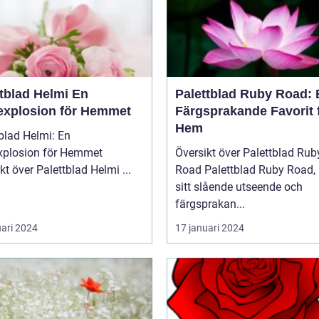
tblad Helmi En
Palettblad Ruby Road: 
explosion för Hemmet
Färgsprakande Favorit 
Hem
blad Helmi: En
xplosion för Hemmet
Översikt över Palettblad Rub
Översikt över Palettblad Helmi ...
Road Palettblad Ruby Road, med
sitt slående utseende och
färgsprakan...
uari 2024
17 januari 2024