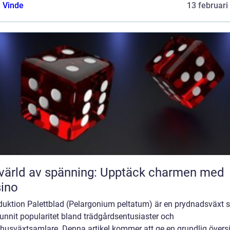
 Vinde
13 februari
värld av spänning: Upptäck charmen med
ino
oduktion Palettblad (Pelargonium peltatum) är en prydnadsväxt
unnit popularitet bland trädgårdsentusiaster och
husväxtsamlare. Denna artikel kommer att ge en grundlig översi