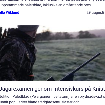
 uppstammade palettblad, inklusive en omfattande pres...
elle Wiklund
29 augusti
Jägarexamen genom Intensivkurs på Knis
oduktion Palettblad (Pelargonium peltatum) är en prydnadsväxt
unnit popularitet bland trädgårdsentusiaster och