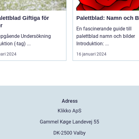
lettblad Giftiga för
Palettblad: Namn och B
r
En fascinerande guide till
upgående Undersökning
palettblad namn och bilder
Introduktion (-tag) ...
Introduktion: ...
uari 2024
16 januari 2024
Adress