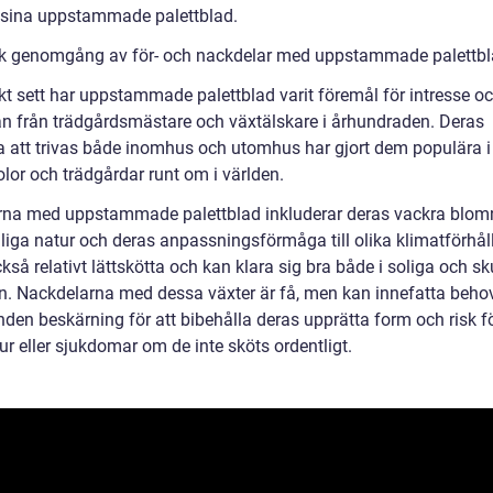
i sina uppstammade palettblad.
sk genomgång av för- och nackdelar med uppstammade palettb
skt sett har uppstammade palettblad varit föremål för intresse o
n från trädgårdsmästare och växtälskare i århundraden. Deras
 att trivas både inomhus och utomhus har gjort dem populära i 
lor och trädgårdar runt om i världen.
rna med uppstammade palettblad inkluderar deras vackra blom
åliga natur och deras anpassningsförmåga till olika klimatförhå
kså relativt lättskötta och kan klara sig bra både i soliga och s
. Nackdelarna med dessa växter är få, men kan innefatta beho
nden beskärning för att bibehålla deras upprätta form och risk f
r eller sjukdomar om de inte sköts ordentligt.