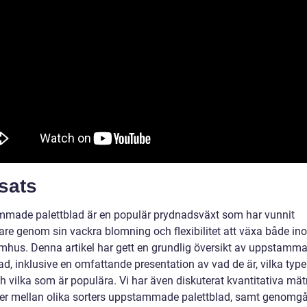
sats
made palettblad är en populär prydnadsväxt som har vunnit
re genom sin vackra blomning och flexibilitet att växa både i
mhus. Denna artikel har gett en grundlig översikt av uppstamm
ad, inklusive en omfattande presentation av vad de är, vilka typ
h vilka som är populära. Vi har även diskuterat kvantitativa mät
der mellan olika sorters uppstammade palettblad, samt genomgå