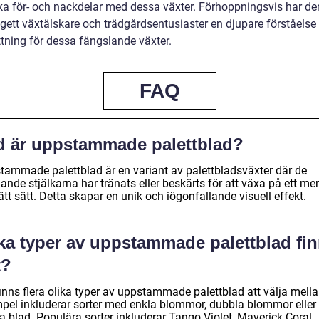
ska för- och nackdelar med dessa växter. Förhoppningsvis har de
 gett växtälskare och trädgårdsentusiaster en djupare förståelse
tning för dessa fängslande växter.
FAQ
d är uppstammade palettblad?
tammade palettblad är en variant av palettbladsväxter där de
nde stjälkarna har tränats eller beskärts för att växa på ett mer
tt sätt. Detta skapar en unik och iögonfallande visuell effekt.
lka typer av uppstammade palettblad fi
t?
inns flera olika typer av uppstammade palettblad att välja mella
pel inkluderar sorter med enkla blommor, dubbla blommor eller
ga blad. Populära sorter inkluderar Tango Violet, Maverick Coral,