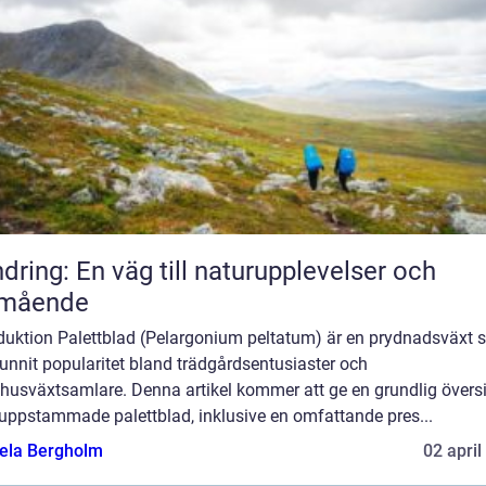
dring: En väg till naturupplevelser och
lmående
oduktion Palettblad (Pelargonium peltatum) är en prydnadsväxt
unnit popularitet bland trädgårdsentusiaster och
husväxtsamlare. Denna artikel kommer att ge en grundlig översi
 uppstammade palettblad, inklusive en omfattande pres...
ela Bergholm
02 april