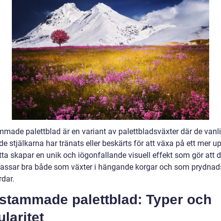
made palettblad är en variant av palettbladsväxter där de vanli
 stjälkarna har tränats eller beskärts för att växa på ett mer up
tta skapar en unik och iögonfallande visuell effekt som gör att 
passar bra både som växter i hängande korgar och som prydna
rdar.
stammade palettblad: Typer och
laritet