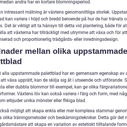
 medan andra har en kortare blomningsperiod.
n intressant mätning är växtens genomsnittliga storlek. Upps
lad kan variera i höjd och bredd beroende på hur de har tränats 
s. Det är viktigt att ta hänsyn till detta vid plantering, både för at
lla att växterna har tillräckligt med utrymme att växa och för at
serad och proportionerlig trädgårds- eller inredningsdesign.
llnader mellan olika uppstammad
ttblad
tt alla uppstammade palettblad har en gemensam egenskap av a
att växa upprätt, kan de skilja sig åt i utseende och utförande. S
la eller dubbla blommor till exempel, kan ge olika färgvariation
rformer. Växtens löv kan också variera i färg och form, med någ
om erbjuder unika mönster eller flikiga blad.
också möjligt att skapa enkla eller mer komplexa stammar geno
 olika träningsmetoder och beskärningstekniker. Detta gör det m
gårdsmästare att skapa en variation av estetiskt tilltalande for