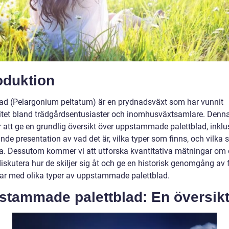
oduktion
lad (Pelargonium peltatum) är en prydnadsväxt som har vunnit
itet bland trädgårdsentusiaster och inomhusväxtsamlare. Denna 
att ge en grundlig översikt över uppstammade palettblad, inklu
de presentation av vad det är, vilka typer som finns, och vilka 
a. Dessutom kommer vi att utforska kvantitativa mätningar om
diskutera hur de skiljer sig åt och ge en historisk genomgång av 
ar med olika typer av uppstammade palettblad.
stammade palettblad: En översik