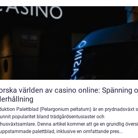
orska världen av casino online: Spänning 
erhållning
oduktion Palettblad (Pelargonium peltatum) är en prydnadsväxt
unnit popularitet bland trädgårdsentusiaster och
husväxtsamlare. Denna artikel kommer att ge en grundlig översi
 uppstammade palettblad, inklusive en omfattande pres...