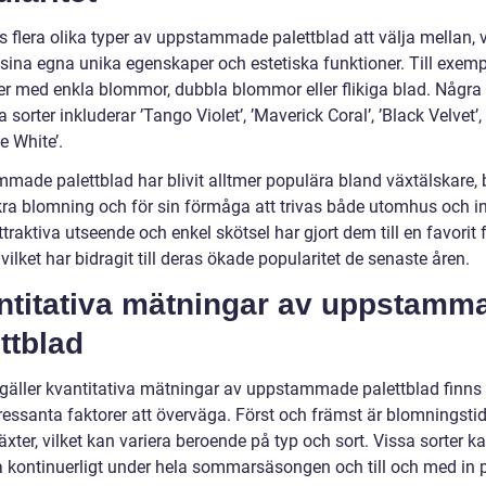
s flera olika typer av uppstammade palettblad att välja mellan, 
sina egna unika egenskaper och estetiska funktioner. Till exemp
ter med enkla blommor, dubbla blommor eller flikiga blad. Några
 sorter inkluderar ’Tango Violet’, ’Maverick Coral’, ’Black Velvet’,
e White’.
made palettblad har blivit alltmer populära bland växtälskare, 
kra blomning och för sin förmåga att trivas både utomhus och 
traktiva utseende och enkel skötsel har gjort dem till en favorit 
ilket har bidragit till deras ökade popularitet de senaste åren.
ntitativa mätningar av uppstamm
ttblad
 gäller kvantitativa mätningar av uppstammade palettblad finns
tressanta faktorer att överväga. Först och främst är blomningsti
xter, vilket kan variera beroende på typ och sort. Vissa sorter k
kontinuerligt under hela sommarsäsongen och till och med in 