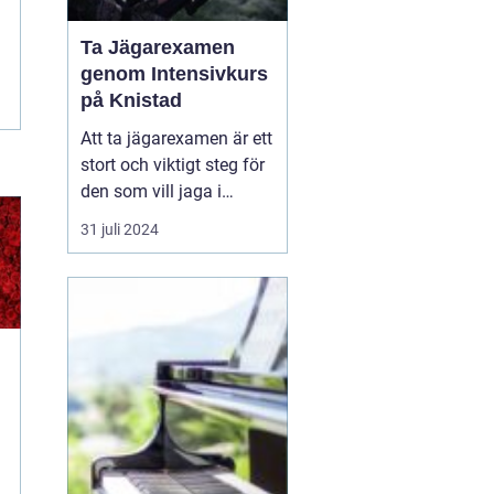
Ta Jägarexamen
genom Intensivkurs
på Knistad
Att ta jägarexamen är ett
stort och viktigt steg för
den som vill jaga i
Sverige. Inte nog med att
31 juli 2024
examen ger de
kunskaper som krävs för
en trygg och ansvarsfull
jakt, den öppnar också
upp dörren till en ny v&...