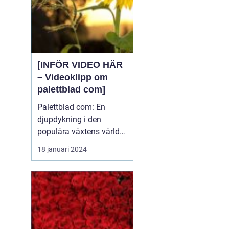
[INFÖR VIDEO HÄR
– Videoklipp om
palettblad com]
Palettblad com: En
djupdykning i den
populära växtens värld
Översikt över palettblad
18 januari 2024
com Palettblad com är
en online-plattform som
riktar sig till
växtentusiaster och
trädgårdsälskare över
hela världen. Det