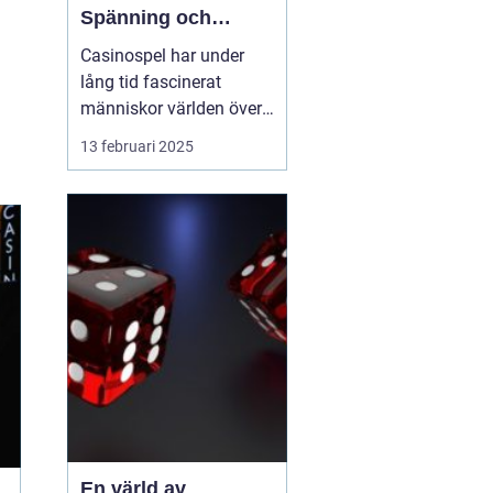
Spänning och
underhållning
Casinospel har under
lång tid fascinerat
människor världen över
med sin unika
13 februari 2025
kombination av
spänning, skicklighet
och tur. Från de
traditionella spelhålorna
i Las Vegas till dagens
moderna
onlineplattformar har ...
En värld av