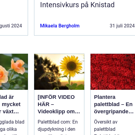
d
Intensivkurs på Knistad
gusti 2024
Mikaela Bergholm
31 juli 2024
lad är
[INFÖR VIDEO
Plantera
n mycket
HÄR –
palettblad – En
r växt
Videoklipp om
övergripande
palettblad com]
guide för att
gglada blad
Palettblad com: En
Översikt av
rdsentusi
lyckas med
ga olika
djupdykning i den
palettblad
och inom
denna populära