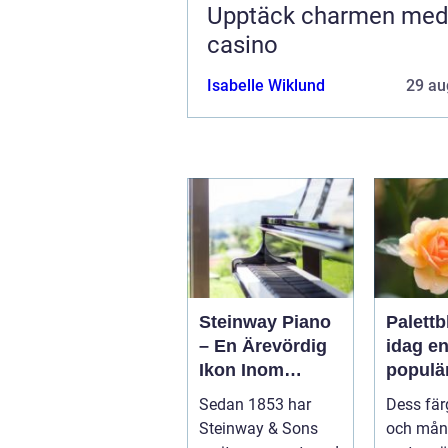
Upptäck charmen me
casino
Isabelle Wiklund
29 au
Steinway Piano
Palettb
– En Ärevördig
idag e
Ikon Inom
populä
Musikvärlden
bland
Sedan 1853 har
Dess fär
trädgå
Steinway & Sons
och mån
aster 