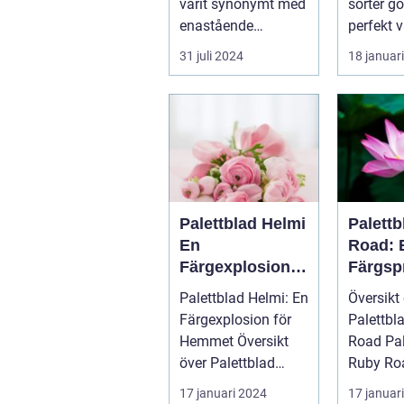
varit synonymt med
sorter gö
inredn
enastående
perfekt v
hantverk och
addera l
31 juli 2024
18 januar
oövertr&aum...
till...
Palettblad Helmi
Palett
En
Road: 
Färgexplosion
Färgsp
för Hemmet
Favori
Palettblad Helmi: En
Översikt
Färgexplosion för
Palettbl
Hemmet Översikt
Road Palettblad
över Palettblad
Ruby Roa
Helmi ...
slående 
17 januari 2024
17 januar