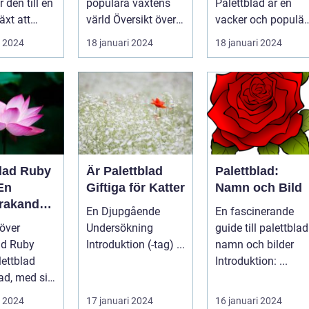
r den till en
populära växtens
Palettblad är en
ing
växt
äxt att
värld Översikt över
vacker och populär
iv och färg
palettblad com
växt som har blivit
i 2024
18 januari 2024
18 januari 2024
Palettbl...
alltmer populär
blan...
blad Ruby
Är Palettblad
Palettblad:
En
Giftiga för Katter
Namn och Bild
rakande
En Djupgående
En fascinerande
t för Hem
 över
Undersökning
guide till palettblad
ad Ruby
Introduktion (-tag) ...
namn och bilder
Introduktion: ...
d, med sitt
utseende
i 2024
17 januari 2024
16 januari 2024