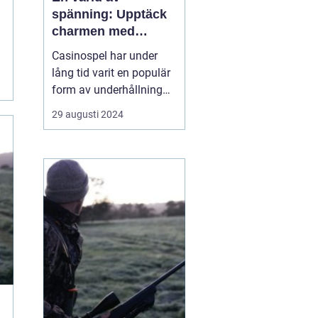
spänning: Upptäck
charmen med
casino
Casinospel har under
lång tid varit en populär
form av underhållning
världen över. Från de
29 augusti 2024
glittrande casinogolven i
Las Vegas till de digitala
spelhallarnas neonljus
online, erbjuder
casinovärlden en unik
mix av...