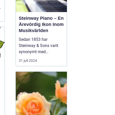
Steinway Piano – En
Ärevördig Ikon Inom
Musikvärlden
Sedan 1853 har
Steinway & Sons varit
synonymt med
enastående hantverk
31 juli 2024
och oöverträffad
ljudkvalitet i
pianovärlden. Steinway-
pianon är inte bara
musikinstrument utan
även konstverk skapade
genom kombinationen
av tra...