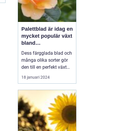
Palettblad är idag en
mycket populär växt
bland
trädgårdsentusiaste
Dess färgglada blad och
r och inom
många olika sorter gör
inredning
den till en perfekt växt
att addera liv och färg till
18 januari 2024
både trädgårdar och
inomhusmiljöer. I denna
artikel kommer vi att
utforska de olika
palettblad sorterna som
finns tillgängliga på
marknaden och ge di...