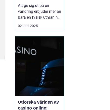
Att ge sig ut på en
vandring erbjuder mer än
bara en fysisk utmaning;
det är en möjlighet att
02 april 2025
återknyta kontakten med
naturen, ladda själen
och stärka kroppen.
Oavsett om det handlar
om en kort
skogspromenad eller...
Utforska världen av
casino online: