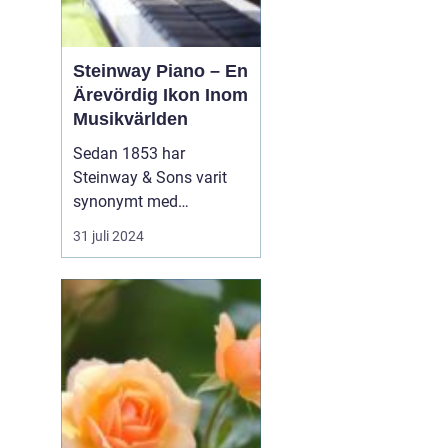
Steinway Piano – En
Ärevördig Ikon Inom
Musikvärlden
Sedan 1853 har
Steinway & Sons varit
synonymt med
enastående hantverk
31 juli 2024
och oöverträffad
ljudkvalitet i
pianovärlden. Steinway-
pianon är inte bara
musikinstrument utan
även konstverk skapade
genom kombinationen
av tra...