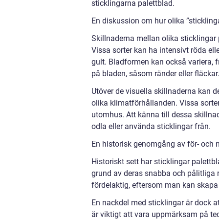
sticklingarna palettblad.
En diskussion om hur olika ”sticklinga
Skillnaderna mellan olika sticklingar 
Vissa sorter kan ha intensivt röda el
gult. Bladformen kan också variera, f
på bladen, såsom ränder eller fläckar
Utöver de visuella skillnaderna kan d
olika klimatförhållanden. Vissa sort
utomhus. Att känna till dessa skillnad
odla eller använda sticklingar från.
En historisk genomgång av för- och n
Historiskt sett har sticklingar palettb
grund av deras snabba och pålitliga 
fördelaktig, eftersom man kan skapa 
En nackdel med sticklingar är dock a
är viktigt att vara uppmärksam på te