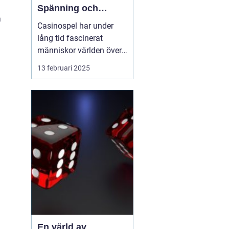
Spänning och
å
underhållning
Casinospel har under
lång tid fascinerat
människor världen över
med sin unika
13 februari 2025
kombination av
spänning, skicklighet
och tur. Från de
traditionella spelhålorna
i Las Vegas till dagens
moderna
onlineplattformar har ...
En värld av