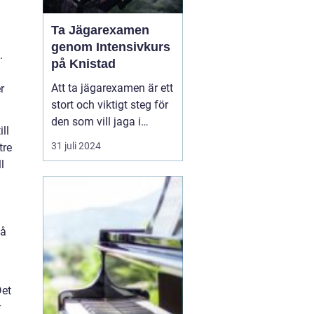
Ta Jägarexamen
genom Intensivkurs
.
på Knistad
Att ta jägarexamen är ett
r
stort och viktigt steg för
den som vill jaga i
ll
Sverige. Inte nog med att
31 juli 2024
tre
examen ger de
l
kunskaper som krävs för
en trygg och ansvarsfull
jakt, den öppnar också
upp dörren till en ny v&...
på
Det
r