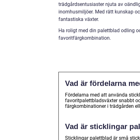
trädgårdsentusiaster njuta av oändlig
inomhusmiljöer. Med rätt kunskap oc
fantastiska växter.
Ha roligt med din palettblad odling och
favoritfärgkombination.
Vad är fördelarna me
Fördelarna med att använda stickli
favoritpalettbladsväxter snabbt o
färgkombinationer i trädgården el
Vad är sticklingar pa
Sticklingar palettblad är små stic