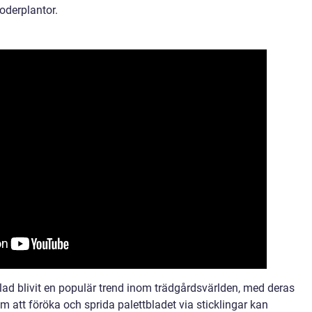
oderplantor.
blad blivit en populär trend inom trädgårdsvärlden, med deras
 att föröka och sprida palettbladet via sticklingar kan