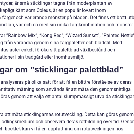
ntyder, är små sticklingar tagna från moderplantan av
skapligt känt som Coleus, är en populär lövart inom
 färger och varierande mönster på bladen. Det finns ett brett ut
ja mellan, var och en med sin unika färgkombination och mönster.
rar ”Rainbow Mix”, ”Kong Red”, ”Wizard Sunset”, ”Painted Nettle
sig från varandra genom sina färgpaletter och bladstil. Med
ntusiaster enkelt föröka sitt palettblad växtbestånd och
ioner i sin trädgård eller inomhusmiljö.
gar om ”sticklingar palettblad”
analyseras på olika sätt för att få en bättre förståelse av deras
vantitativ mätning som används är att mäta den genomsnittliga
göras genom att välja ett antal slumpmässigt utvalda sticklingar
a att mäta sticklingarnas rotutveckling. Detta kan göras genom
lig odlingsmedium och observera deras rotbildning över tid. Gen
och tjocklek kan vi få en uppfattning om rotutvecklingen hos