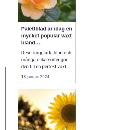
Palettblad är idag en
mycket populär växt
bland
trädgårdsentusiaste
Dess färgglada blad och
r och inom
många olika sorter gör
inredning
den till en perfekt växt
att addera liv och färg till
18 januari 2024
både trädgårdar och
inomhusmiljöer. I denna
artikel kommer vi att
utforska de olika
palettblad sorterna som
finns tillgängliga på
marknaden och ge di...