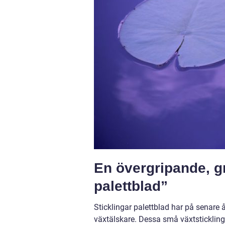
En övergripande, gr
palettblad”
Sticklingar palettblad har på senare 
växtälskare. Dessa små växtsticklinga