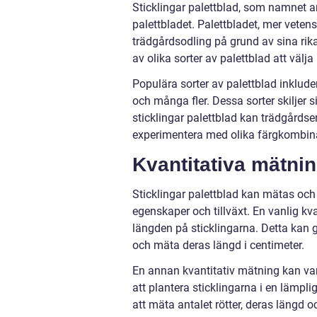
Sticklingar palettblad, som namnet a
palettbladet. Palettbladet, mer veten
trädgårdsodling på grund av sina rika
av olika sorter av palettblad att väl
Populära sorter av palettblad inklude
och många fler. Dessa sorter skiljer 
sticklingar palettblad kan trädgårdse
experimentera med olika färgkombinat
Kvantitativa mätnin
Sticklingar palettblad kan mätas och 
egenskaper och tillväxt. En vanlig k
längden på sticklingarna. Detta kan 
och mäta deras längd i centimeter.
En annan kvantitativ mätning kan var
att plantera sticklingarna i en lämp
att mäta antalet rötter, deras längd 