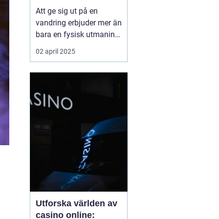
Att ge sig ut på en
vandring erbjuder mer än
bara en fysisk utmaning;
det är en möjlighet att
02 april 2025
återknyta kontakten med
naturen, ladda själen
och stärka kroppen.
Oavsett om det handlar
om en kort
skogspromenad eller...
Utforska världen av
casino online: