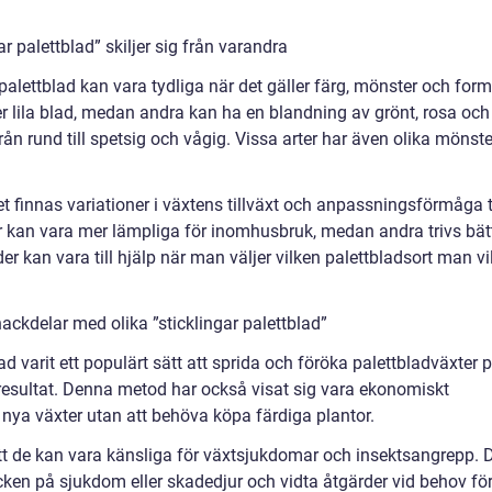
r palettblad” skiljer sig från varandra
palettblad kan vara tydliga när det gäller färg, mönster och form
ler lila blad, medan andra kan ha en blandning av grönt, rosa och
rån rund till spetsig och vågig. Vissa arter har även olika mönste
.
et finnas variationer i växtens tillväxt och anpassningsförmåga ti
er kan vara mer lämpliga för inomhusbruk, medan andra trivs bät
er kan vara till hjälp när man väljer vilken palettbladsort man vil
ackdelar med olika ”sticklingar palettblad”
lad varit ett populärt sätt att sprida och föröka palettbladväxter 
resultat. Denna metod har också visat sig vara ekonomiskt
nya växter utan att behöva köpa färdiga plantor.
tt de kan vara känsliga för växtsjukdomar och insektsangrepp. 
cken på sjukdom eller skadedjur och vidta åtgärder vid behov fö