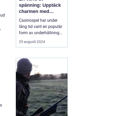
spänning: Upptäck
charmen med
bud
casino
Casinospel har under
lång tid varit en populär
”
form av underhållning
världen över. Från de
29 augusti 2024
glittrande casinogolven i
Las Vegas till de digitala
spelhallarnas neonljus
online, erbjuder
casinovärlden en unik
mix av...
om