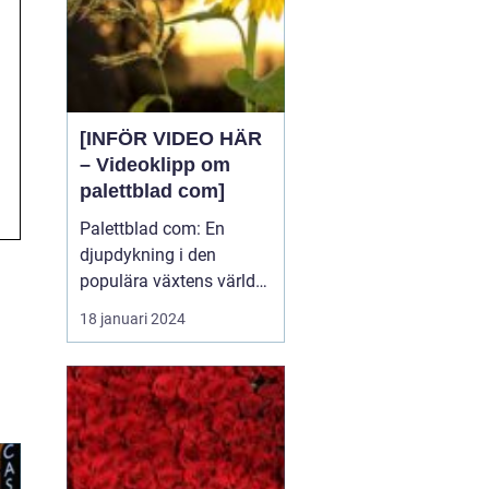
[INFÖR VIDEO HÄR
– Videoklipp om
palettblad com]
Palettblad com: En
djupdykning i den
populära växtens värld
Översikt över palettblad
18 januari 2024
com Palettblad com är
en online-plattform som
riktar sig till
växtentusiaster och
trädgårdsälskare över
hela världen. Det