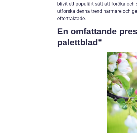
blivit ett populärt sätt att föröka oc
utforska denna trend närmare och ge e
eftertraktade.
En omfattande prese
palettblad”