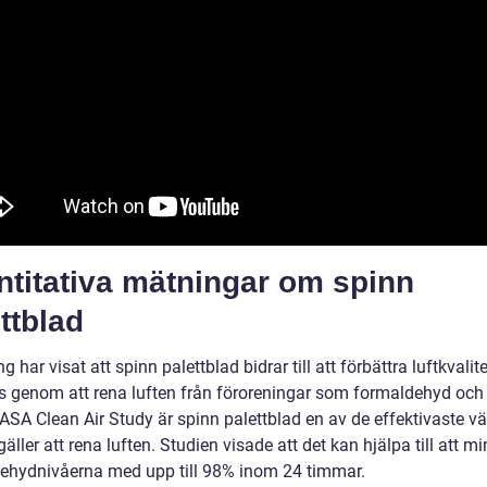
ntitativa mätningar om spinn
ttblad
g har visat att spinn palettblad bidrar till att förbättra luftkvalit
 genom att rena luften från föroreningar som formaldehyd och
NASA Clean Air Study är spinn palettblad en av de effektivaste v
gäller att rena luften. Studien visade att det kan hjälpa till att m
ehydnivåerna med upp till 98% inom 24 timmar.