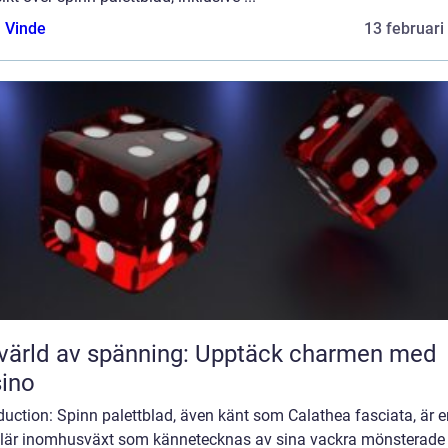
 Vinde
13 februari
värld av spänning: Upptäck charmen med
ino
duction: Spinn palettblad, även känt som Calathea fasciata, är e
lär inomhusväxt som kännetecknas av sina vackra mönsterade