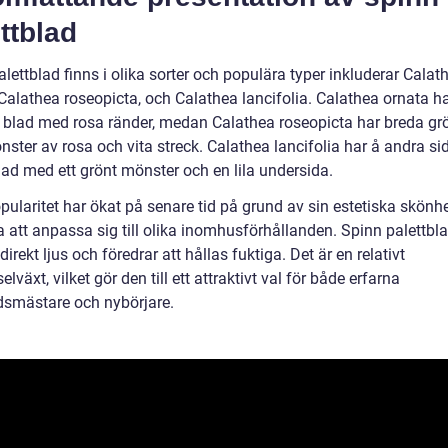
ttblad
lettblad finns i olika sorter och populära typer inkluderar Calat
 Calathea roseopicta, och Calathea lancifolia. Calathea ornata h
a blad med rosa ränder, medan Calathea roseopicta har breda gr
ster av rosa och vita streck. Calathea lancifolia har å andra si
lad med ett grönt mönster och en lila undersida.
pularitet har ökat på senare tid på grund av sin estetiska skönh
 att anpassa sig till olika inomhusförhållanden. Spinn palettbla
ndirekt ljus och föredrar att hållas fuktiga. Det är en relativt
elväxt, vilket gör den till ett attraktivt val för både erfarna
dsmästare och nybörjare.