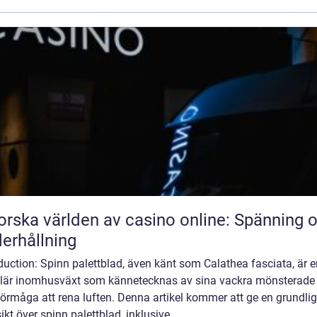
orska världen av casino online: Spänning 
erhållning
duction: Spinn palettblad, även känt som Calathea fasciata, är e
lär inomhusväxt som kännetecknas av sina vackra mönsterade
örmåga att rena luften. Denna artikel kommer att ge en grundlig
ikt över spinn palettblad, inklusive ...