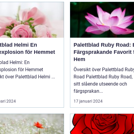
tblad Helmi En
Palettblad Ruby Road: 
explosion för Hemmet
Färgsprakande Favorit 
Hem
blad Helmi: En
xplosion för Hemmet
Översikt över Palettblad Rub
Översikt över Palettblad Helmi ...
Road Palettblad Ruby Road, med
sitt slående utseende och
färgsprakan...
uari 2024
17 januari 2024