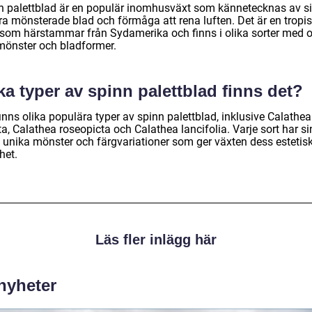
n palettblad är en populär inomhusväxt som kännetecknas av s
ra mönsterade blad och förmåga att rena luften. Det är en tropi
 som härstammar från Sydamerika och finns i olika sorter med o
mönster och bladformer.
ka typer av spinn palettblad finns det?
inns olika populära typer av spinn palettblad, inklusive Calathea
a, Calathea roseopicta och Calathea lancifolia. Varje sort har s
 unika mönster och färgvariationer som ger växten dess estetis
het.
Läs fler inlägg här
 nyheter