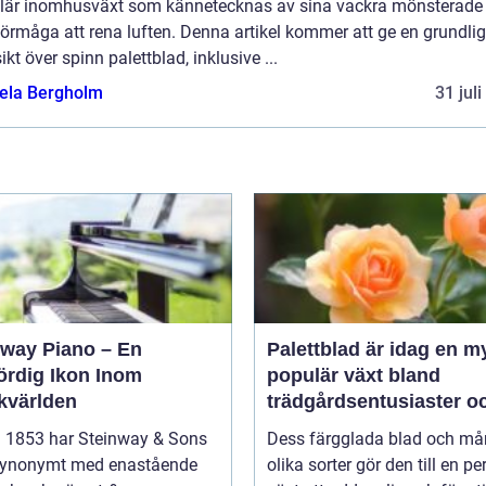
lär inomhusväxt som kännetecknas av sina vackra mönsterade
örmåga att rena luften. Denna artikel kommer att ge en grundlig
ikt över spinn palettblad, inklusive ...
ela Bergholm
31 jul
nway Piano – En
Palettblad är idag en m
ördig Ikon Inom
populär växt bland
kvärlden
trädgårdsentusiaster o
inom inredning
 1853 har Steinway & Sons
Dess färgglada blad och m
 synonymt med enastående
olika sorter gör den till en pe