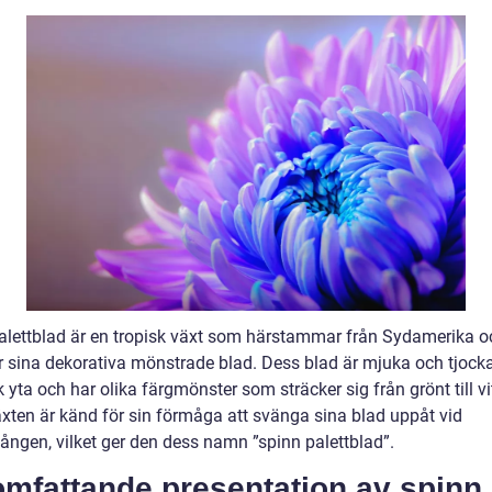
alettblad är en tropisk växt som härstammar från Sydamerika o
r sina dekorativa mönstrade blad. Dess blad är mjuka och tjoc
 yta och har olika färgmönster som sträcker sig från grönt till vi
äxten är känd för sin förmåga att svänga sina blad uppåt vid
ången, vilket ger den dess namn ”spinn palettblad”.
omfattande presentation av spinn