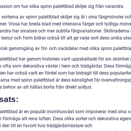
ssion om hur olika spinn palettblad skiljer sig från varandra
 sorterna av spinn palettblad skiljer sig åt i sina färgmönster oc
mer. Vissa har breda blad med intensiva färger och tydliga mönst
ndra har smalare och mer subtila färgvariationer. Skillnaderna 
textur och form bidrar också till att ge varje sort dess unika ut
orisk genomgång av för- och nackdelar med olika spinn palettbl
alettblad har genom historien varit uppskattade för sin skönhet
 ofta som dekorativa växter i hem och trädgårdar. Dess förmåg
ten har också varit en fördel som har bidragit till dess popularite
arna med spinn palettblad är dess känslighet för övervattning
 behov av att hållas borta från direkt solljus.
sats:
alettblad är en populär inomhusväxt som imponerar med sina v
h förmåga att rena luften. Dess olika sorter och dekorativa ege
t den till en favorit hos trädgårdsmästare och