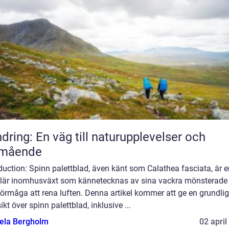
dring: En väg till naturupplevelser och
lmående
duction: Spinn palettblad, även känt som Calathea fasciata, är e
lär inomhusväxt som kännetecknas av sina vackra mönsterade
örmåga att rena luften. Denna artikel kommer att ge en grundlig
ikt över spinn palettblad, inklusive ...
ela Bergholm
02 april