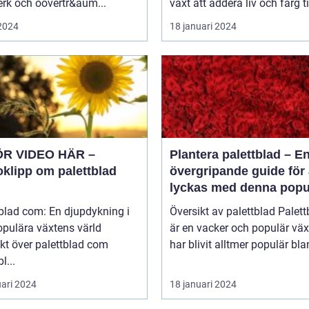
rk och oövertr&aum...
växt att addera liv och färg til
 2024
18 januari 2024
ÖR VIDEO HÄR –
Plantera palettblad – E
oklipp om palettblad
övergripande guide för 
lyckas med denna popu
växt
blad com: En djupdykning i
Översikt av palettblad Palettblad
opulära växtens värld
är en vacker och populär vä
kt över palettblad com
har blivit alltmer populär blan
l...
uari 2024
18 januari 2024