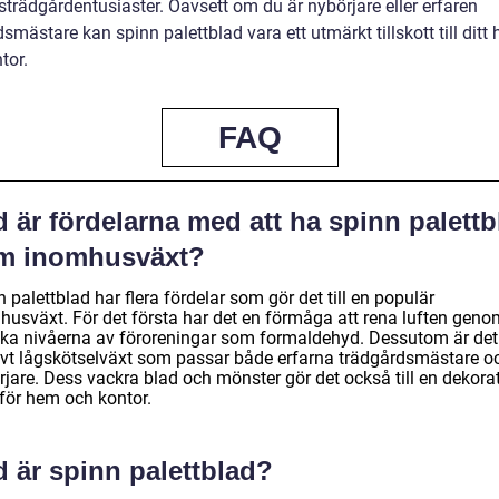
trädgårdentusiaster. Oavsett om du är nybörjare eller erfaren
smästare kan spinn palettblad vara ett utmärkt tillskott till ditt
ntor.
FAQ
 är fördelarna med att ha spinn palettb
m inomhusväxt?
 palettblad har flera fördelar som gör det till en populär
husväxt. För det första har det en förmåga att rena luften geno
ka nivåerna av föroreningar som formaldehyd. Dessutom är det
tivt lågskötselväxt som passar både erfarna trädgårdsmästare o
jare. Dess vackra blad och mönster gör det också till en dekorat
 för hem och kontor.
 är spinn palettblad?