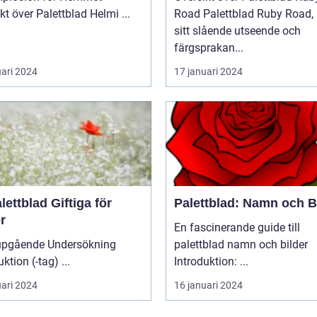
Översikt över Palettblad Helmi ...
Road Palettblad Ruby Road, med
sitt slående utseende och
färgsprakan...
uari 2024
17 januari 2024
lettblad Giftiga för
Palettblad: Namn och B
r
En fascinerande guide till
upgående Undersökning
palettblad namn och bilder
Introduktion (-tag) ...
Introduktion: ...
uari 2024
16 januari 2024