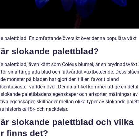
e palettblad: En omfattande översikt över denna populära växt
är slokande palettblad?
e palettblad, även känt som Coleus blumei, är en prydnadsväxt
 för sina färgglada blad och lättvårdat växtbeteende. Dess slåe
de mönster på bladen har gjort den till en favorit bland
dsentusiaster världen över. Denna artikel kommer att ge en detal
 i slokande palettbladens egenskaper och artsorter, mätningar av
tiva egenskaper, skillnader mellan olika typer av slokande palet
s historiska för- och nackdelar.
är slokande palettblad och vilka
r finns det?