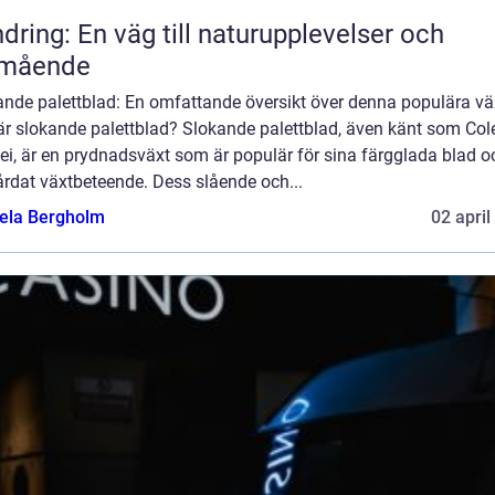
dring: En väg till naturupplevelser och
lmående
ande palettblad: En omfattande översikt över denna populära vä
är slokande palettblad? Slokande palettblad, även känt som Col
ei, är en prydnadsväxt som är populär för sina färgglada blad o
årdat växtbeteende. Dess slående och...
ela Bergholm
02 april