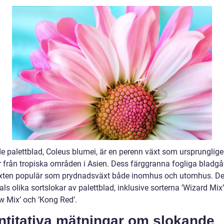
e palettblad, Coleus blumei, är en perenn växt som ursprunglig
från tropiska områden i Asien. Dess färggranna fogliga bladgå
äxten populär som prydnadsväxt både inomhus och utomhus. Det
ls olika sortslokar av palettblad, inklusive sorterna ’Wizard Mix’
w Mix’ och ’Kong Red’.
ntitativa mätningar om slokande