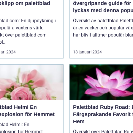
oklipp om palettblad
övergripande guide för 
lyckas med denna popu
växt
blad com: En djupdykning i
Översikt av palettblad Palettblad
opulära växtens värld
är en vacker och populär vä
kt över palettblad com
har blivit alltmer populär blan
l...
uari 2024
18 januari 2024
tblad Helmi En
Palettblad Ruby Road: 
explosion för Hemmet
Färgsprakande Favorit 
Hem
blad Helmi: En
xplosion för Hemmet
Översikt över Palettblad Rub