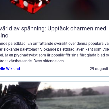
värld av spänning: Upptäck charmen med
ino
ande palettblad: En omfattande översikt över denna populära vä
är slokande palettblad? Slokande palettblad, även känt som Col
ei, är en prydnadsväxt som är populär för sina färgglada blad o
årdat växtbeteende. Dess slående och...
elle Wiklund
29 augusti