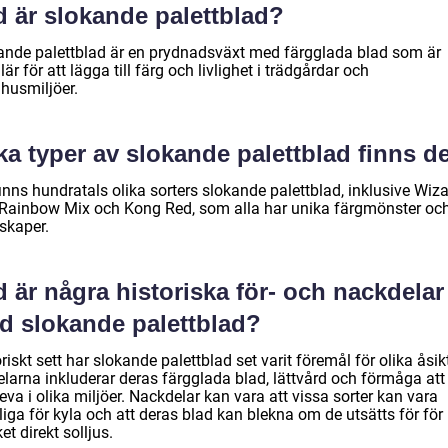
d är slokande palettblad?
ande palettblad är en prydnadsväxt med färgglada blad som är
är för att lägga till färg och livlighet i trädgårdar och
husmiljöer.
ka typer av slokande palettblad finns d
inns hundratals olika sorters slokande palettblad, inklusive Wiz
 Rainbow Mix och Kong Red, som alla har unika färgmönster oc
skaper.
 är några historiska för- och nackdelar
d slokande palettblad?
riskt sett har slokande palettblad set varit föremål för olika åsikt
elarna inkluderar deras färgglada blad, lättvård och förmåga att
eva i olika miljöer. Nackdelar kan vara att vissa sorter kan vara
iga för kyla och att deras blad kan blekna om de utsätts för för
t direkt solljus.