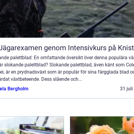
Jägarexamen genom Intensivkurs på Knis
ande palettblad: En omfattande översikt över denna populära vä
är slokande palettblad? Slokande palettblad, även känt som Col
ei, är en prydnadsväxt som är populär för sina färgglada blad o
årdat växtbeteende. Dess slående och...
ela Bergholm
31 jul