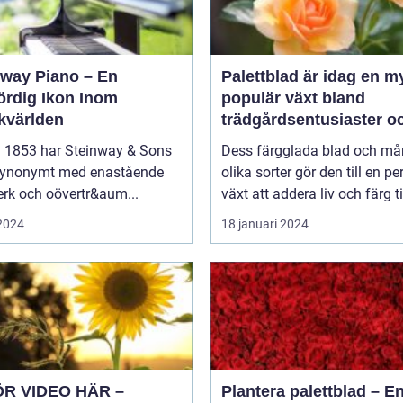
nway Piano – En
Palettblad är idag en m
ördig Ikon Inom
populär växt bland
kvärlden
trädgårdsentusiaster o
inom inredning
 1853 har Steinway & Sons
Dess färgglada blad och m
 synonymt med enastående
olika sorter gör den till en pe
rk och oövertr&aum...
växt att addera liv och färg til
 2024
18 januari 2024
ÖR VIDEO HÄR –
Plantera palettblad – E