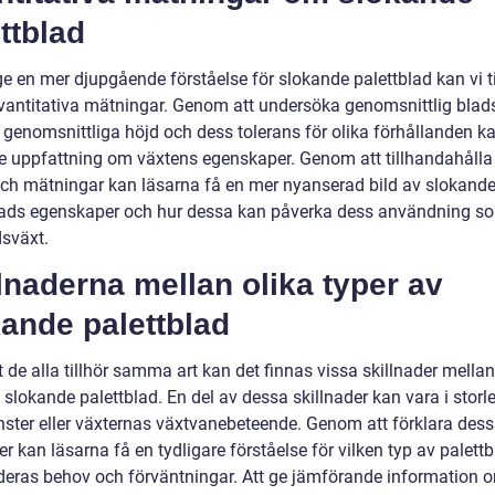
ttblad
ge en mer djupgående förståelse för slokande palettblad kan vi t
vantitativa mätningar. Genom att undersöka genomsnittlig blads
 genomsnittliga höjd och dess tolerans för olika förhållanden ka
re uppfattning om växtens egenskaper. Genom att tillhandahålla
 och mätningar kan läsarna få en mer nyanserad bild av slokand
lads egenskaper och hur dessa kan påverka dess användning s
sväxt.
lnaderna mellan olika typer av
ande palettblad
t de alla tillhör samma art kan det finnas vissa skillnader mellan
 slokande palettblad. En del av dessa skillnader kan vara i storle
ster eller växternas växtvanebeteende. Genom att förklara des
er kan läsarna få en tydligare förståelse för vilken typ av palet
deras behov och förväntningar. Att ge jämförande information 