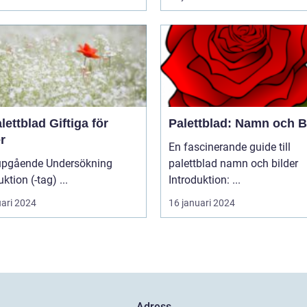
lettblad Giftiga för
Palettblad: Namn och B
r
En fascinerande guide till
upgående Undersökning
palettblad namn och bilder
Introduktion (-tag) ...
Introduktion: ...
uari 2024
16 januari 2024
Adress