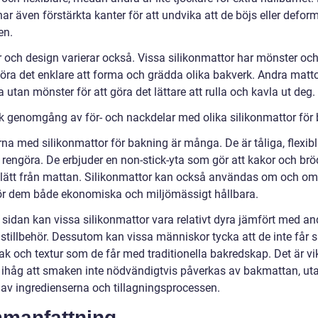
ar även förstärkta kanter för att undvika att de böjs eller defor
en.
 och design varierar också. Vissa silikonmattor har mönster oc
göra det enklare att forma och grädda olika bakverk. Andra matto
 utan mönster för att göra det lättare att rulla och kavla ut deg.
sk genomgång av för- och nackdelar med olika silikonmattor för
na med silikonmattor för bakning är många. De är tåliga, flexibl
t rengöra. De erbjuder en non-stick-yta som gör att kakor och brö
 lätt från mattan. Silikonmattor kan också användas om och om
gör dem både ekonomiska och miljömässigt hållbara.
 sidan kan vissa silikonmattor vara relativt dyra jämfört med an
stillbehör. Dessutom kan vissa människor tycka att de inte få
k och textur som de får med traditionella bakredskap. Det är vik
håg att smaken inte nödvändigtvis påverkas av bakmattan, ut
 av ingredienserna och tillagningsprocessen.
manfattning