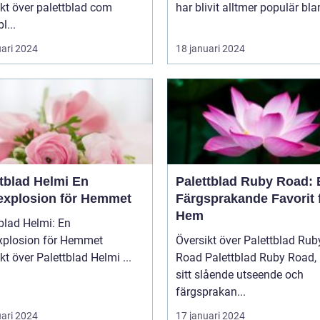
kt över palettblad com
har blivit alltmer populär blan
l...
uari 2024
18 januari 2024
tblad Helmi En
Palettblad Ruby Road: 
explosion för Hemmet
Färgsprakande Favorit 
Hem
blad Helmi: En
xplosion för Hemmet
Översikt över Palettblad Rub
Översikt över Palettblad Helmi ...
Road Palettblad Ruby Road, med
sitt slående utseende och
färgsprakan...
uari 2024
17 januari 2024