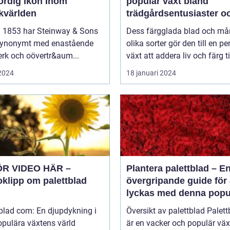
ördig Ikon Inom
populär växt bland
kvärlden
trädgårdsentusiaster o
inom inredning
 1853 har Steinway & Sons
Dess färgglada blad och m
 synonymt med enastående
olika sorter gör den till en pe
rk och oövertr&aum...
växt att addera liv och färg til
 2024
18 januari 2024
ÖR VIDEO HÄR –
Plantera palettblad – E
oklipp om palettblad
övergripande guide för 
lyckas med denna popu
växt
blad com: En djupdykning i
Översikt av palettblad Palettblad
opulära växtens värld
är en vacker och populär vä