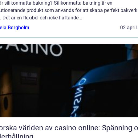
är silikonmatta bakning? Silikonmatta bakning är en
lutionerande produkt som används för att skapa perfekt bakverk 
 Det är en flexibel och icke-häftande...
ela Bergholm
02 april
orska världen av casino online: Spänning 
erhållning