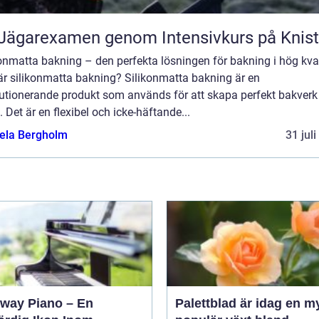
Jägarexamen genom Intensivkurs på Knis
onmatta bakning – den perfekta lösningen för bakning i hög kval
är silikonmatta bakning? Silikonmatta bakning är en
lutionerande produkt som används för att skapa perfekt bakverk 
 Det är en flexibel och icke-häftande...
ela Bergholm
31 jul
nway Piano – En
Palettblad är idag en m