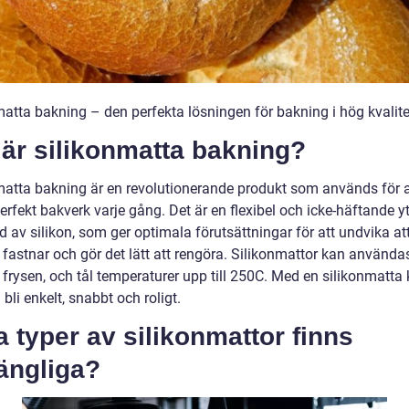
matta bakning – den perfekta lösningen för bakning i hög kvalite
är silikonmatta bakning?
matta bakning är en revolutionerande produkt som används för a
rfekt bakverk varje gång. Det är en flexibel och icke-häftande yt
ad av silikon, som ger optimala förutsättningar för att undvika at
fastnar och gör det lätt att rengöra. Silikonmattor kan användas
 frysen, och tål temperaturer upp till 250C. Med en silikonmatta
bli enkelt, snabbt och roligt.
a typer av silikonmattor finns
gängliga?