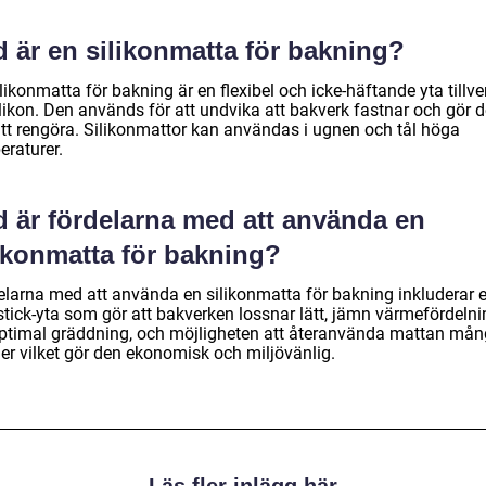
 är en silikonmatta för bakning?
likonmatta för bakning är en flexibel och icke-häftande yta tillv
likon. Den används för att undvika att bakverk fastnar och gör d
 att rengöra. Silikonmattor kan användas i ugnen och tål höga
eraturer.
d är fördelarna med att använda en
likonmatta för bakning?
elarna med att använda en silikonmatta för bakning inkluderar 
stick-yta som gör att bakverken lossnar lätt, jämn värmefördelni
optimal gräddning, och möjligheten att återanvända mattan må
er vilket gör den ekonomisk och miljövänlig.
Läs fler inlägg här