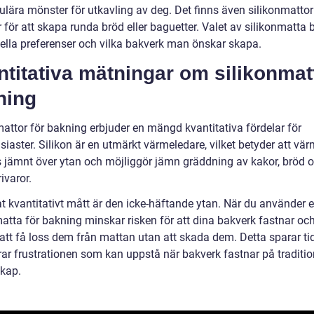
kulära mönster för utkavling av deg. Det finns även silikonmatto
för att skapa runda bröd eller baguetter. Valet av silikonmatta 
uella preferenser och vilka bakverk man önskar skapa.
titativa mätningar om silikonmat
ning
mattor för bakning erbjuder en mängd kvantitativa fördelar för
iaster. Silikon är en utmärkt värmeledare, vilket betyder att vä
s jämnt över ytan och möjliggör jämn gräddning av kakor, bröd 
ivaror.
at kvantitativt mått är den icke-häftande ytan. När du använder 
atta för bakning minskar risken för att dina bakverk fastnar och 
 att få loss dem från mattan utan att skada dem. Detta sparar ti
ar frustrationen som kan uppstå när bakverk fastnar på traditio
kap.