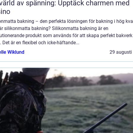
värld av spänning: Upptäck charmen med
ino
onmatta bakning – den perfekta lösningen för bakning i hög kval
är silikonmatta bakning? Silikonmatta bakning är en
lutionerande produkt som används för att skapa perfekt bakverk 
 Det är en flexibel och icke-häftande...
elle Wiklund
29 augusti