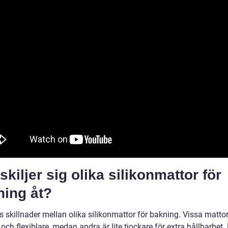
skiljer sig olika silikonmattor för
ning åt?
s skillnader mellan olika silikonmattor för bakning. Vissa mattor
och flexiblare, medan andra är lite tjockare för extra hållbarhet.