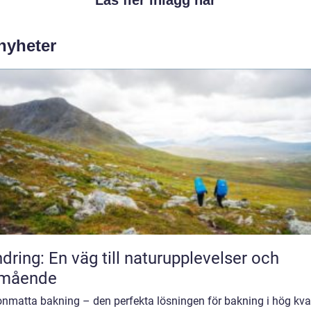
 nyheter
dring: En väg till naturupplevelser och
lmående
onmatta bakning – den perfekta lösningen för bakning i hög kval