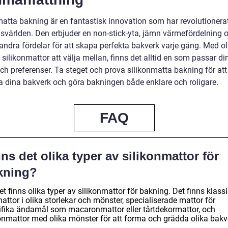
matta bakning är en fantastisk innovation som har revolutionera
svärlden. Den erbjuder en non-stick-yta, jämn värmefördelning 
ndra fördelar för att skapa perfekta bakverk varje gång. Med ol
 silikonmattor att välja mellan, finns det alltid en som passar di
ch preferenser. Ta steget och prova silikonmatta bakning för att
ra dina bakverk och göra bakningen både enklare och roligare.
FAQ
ns det olika typer av silikonmattor för
kning?
et finns olika typer av silikonmattor för bakning. Det finns klass
ttor i olika storlekar och mönster, specialiserade mattor för
ifika ändamål som macaronmattor eller tårtdekormattor, och
konmattor med olika mönster för att forma och grädda olika bakv