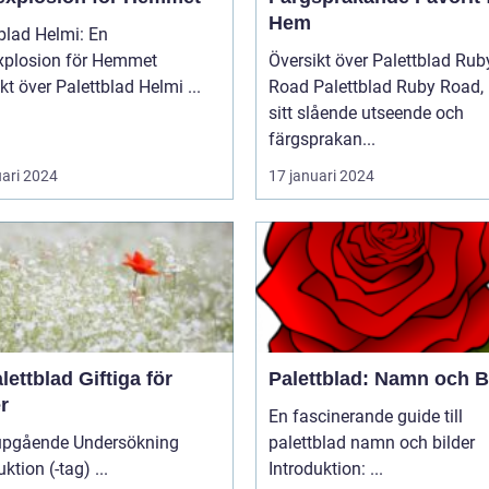
Hem
blad Helmi: En
xplosion för Hemmet
Översikt över Palettblad Rub
Översikt över Palettblad Helmi ...
Road Palettblad Ruby Road, med
sitt slående utseende och
färgsprakan...
uari 2024
17 januari 2024
lettblad Giftiga för
Palettblad: Namn och B
r
En fascinerande guide till
upgående Undersökning
palettblad namn och bilder
Introduktion (-tag) ...
Introduktion: ...