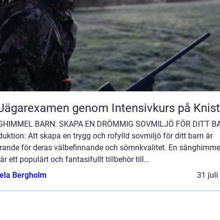
Jägarexamen genom Intensivkurs på Knis
GHIMMEL BARN: SKAPA EN DRÖMMIG SOVMILJÖ FÖR DITT B
duktion: Att skapa en trygg och rofylld sovmiljö för ditt barn är
rande för deras välbefinnande och sömnkvalitet. En sänghimmel
är ett populärt och fantasifullt tillbehör till...
ela Bergholm
31 jul