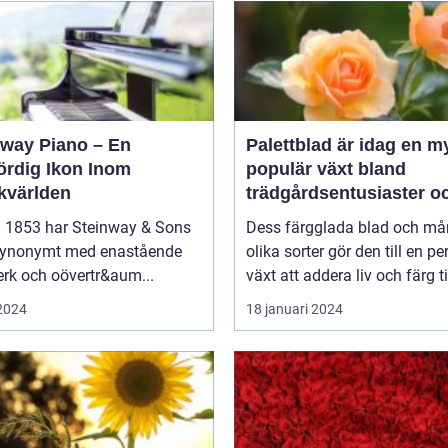
nway Piano – En
Palettblad är idag en m
ördig Ikon Inom
populär växt bland
kvärlden
trädgårdsentusiaster o
inom inredning
 1853 har Steinway & Sons
Dess färgglada blad och m
 synonymt med enastående
olika sorter gör den till en pe
rk och oövertr&aum...
växt att addera liv och färg til
 2024
18 januari 2024