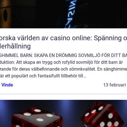
orska världen av casino online: Spänning 
erhållning
GHIMMEL BARN: SKAPA EN DRÖMMIG SOVMILJÖ FÖR DITT B
duktion: Att skapa en trygg och rofylld sovmiljö för ditt barn är
rande för deras välbefinnande och sömnkvalitet. En sänghimmel
är ett populärt och fantasifullt tillbehör till...
 Vinde
13 februari