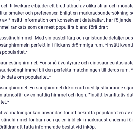
 och tillverkare erbjuder ett brett utbud av olika stilar och mönste
lika smaker och preferenser. Enligt en marknadsundersökning 
s av *insätt information om konsekvent datakälla*, har följande
mel rankats som de mest populära bland föräldrar:
sesssänghimmel: Med sin pastellfärg och gnistrande detaljer pa
ssänghimmeln perfekt in i flickans drömmiga rum. *insätt kvanti
 popularitet.*
sauriesänghimmel: För små äventyrare och dinosaurieentusiaste
sauriesänghimmel bli den perfekta matchningen till deras rum. *
tiv data om popularitet.*
rnsänghimmel: En sänghimmel dekorerad med ljusflimrande stjä
n atmosfär av en nattlig himmel och lugn. *insätt kvantitativ d
tet.*
ativa mätningar kan användas för att bekräfta populariteten av o
v sänghimmel för barn och ge en inblick i marknadstrenderna för
öräldrar att fatta informerade beslut vid inköp.