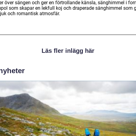
er över sängen och ger en förtrollande känsla, sänghimmel i fo
upol som skapar en lekfull koj och draperade sänghimmel som 
juk och romantisk atmosfär.
Läs fler inlägg här
 nyheter