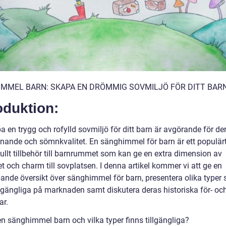
MMEL BARN: SKAPA EN DRÖMMIG SOVMILJÖ FÖR DITT BAR
oduktion:
a en trygg och rofylld sovmiljö för ditt barn är avgörande för de
nnande och sömnkvalitet. En sänghimmel för barn är ett populär
ullt tillbehör till barnrummet som kan ge en extra dimension av
et och charm till sovplatsen. I denna artikel kommer vi att ge en
pande översikt över sänghimmel för barn, presentera olika typer
illgängliga på marknaden samt diskutera deras historiska för- oc
ar.
en sänghimmel barn och vilka typer finns tillgängliga?