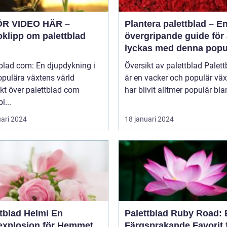
ÖR VIDEO HÄR –
Plantera palettblad – E
oklipp om palettblad
övergripande guide för 
lyckas med denna popu
växt
blad com: En djupdykning i
Översikt av palettblad Palettblad
opulära växtens värld
är en vacker och populär vä
kt över palettblad com
har blivit alltmer populär blan
l...
uari 2024
18 januari 2024
tblad Helmi En
Palettblad Ruby Road: 
explosion för Hemmet
Färgsprakande Favorit 