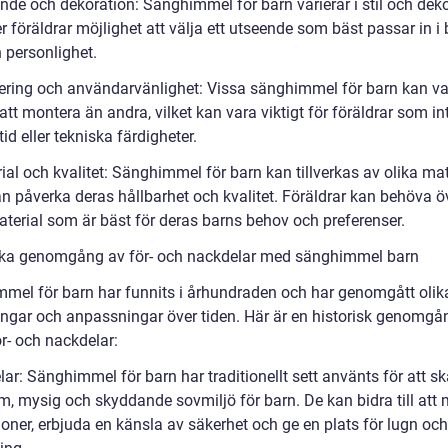
nde och dekoration: Sänghimmel för barn varierar i stil och deko
er föräldrar möjlighet att välja ett utseende som bäst passar in i
 personlighet.
ering och användarvänlighet: Vissa sänghimmel för barn kan v
att montera än andra, vilket kan vara viktigt för föräldrar som in
id eller tekniska färdigheter.
ial och kvalitet: Sänghimmel för barn kan tillverkas av olika mat
kan påverka deras hållbarhet och kvalitet. Föräldrar kan behöva 
aterial som är bäst för deras barns behov och preferenser.
ska genomgång av för- och nackdelar med sänghimmel barn
mel för barn har funnits i århundraden och har genomgått olik
ingar och anpassningar över tiden. Här är en historisk genomgå
r- och nackdelar:
lar: Sänghimmel för barn har traditionellt sett använts för att s
im, mysig och skyddande sovmiljö för barn. De kan bidra till att
ioner, erbjuda en känsla av säkerhet och ge en plats för lugn och