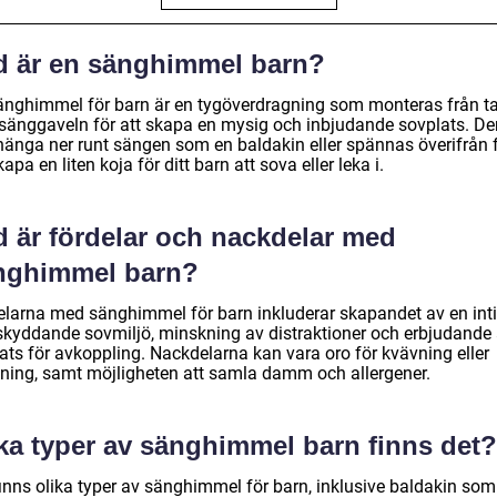
d är en sänghimmel barn?
änghimmel för barn är en tygöverdragning som monteras från t
r sänggaveln för att skapa en mysig och inbjudande sovplats. De
hänga ner runt sängen som en baldakin eller spännas överifrån 
kapa en liten koja för ditt barn att sova eller leka i.
d är fördelar och nackdelar med
nghimmel barn?
elarna med sänghimmel för barn inkluderar skapandet av en int
skyddande sovmiljö, minskning av distraktioner och erbjudande
ats för avkoppling. Nackdelarna kan vara oro för kvävning eller
pning, samt möjligheten att samla damm och allergener.
lka typer av sänghimmel barn finns det?
finns olika typer av sänghimmel för barn, inklusive baldakin som