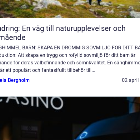
dring: En väg till naturupplevelser och
lmående
GHIMMEL BARN: SKAPA EN DRÖMMIG SOVMILJÖ FÖR DITT B
duktion: Att skapa en trygg och rofylld sovmiljö för ditt barn är
rande för deras välbefinnande och sömnkvalitet. En sänghimmel
är ett populärt och fantasifullt tillbehör till...
ela Bergholm
02 april