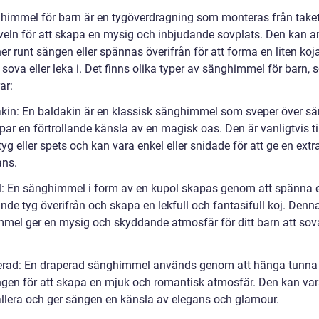
himmel för barn är en tygöverdragning som monteras från taket 
eln för att skapa en mysig och inbjudande sovplats. Den kan a
r runt sängen eller spännas överifrån för att forma en liten koja 
 sova eller leka i. Det finns olika typer av sänghimmel för barn,
ar:
akin: En baldakin är en klassisk sänghimmel som sveper över s
ar en förtrollande känsla av en magisk oas. Den är vanligtvis ti
tyg eller spets och kan vara enkel eller snidade för att ge en extr
ans.
l: En sänghimmel i form av en kupol skapas genom att spänna e
ande tyg överifrån och skapa en lekfull och fantasifull koj. Denn
mel ger en mysig och skyddande atmosfär för ditt barn att sova
erad: En draperad sänghimmel används genom att hänga tunna 
ngen för att skapa en mjuk och romantisk atmosfär. Den kan vara
tallera och ger sängen en känsla av elegans och glamour.