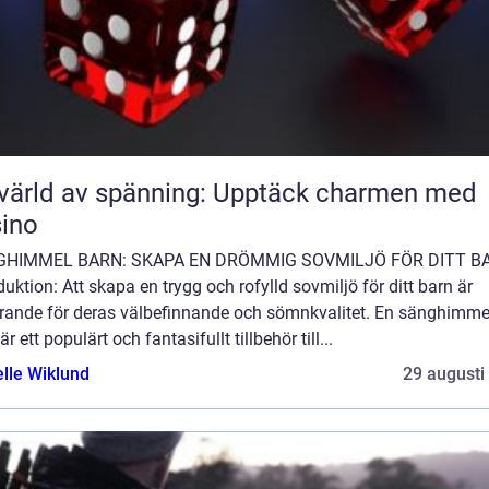
värld av spänning: Upptäck charmen med
ino
GHIMMEL BARN: SKAPA EN DRÖMMIG SOVMILJÖ FÖR DITT B
duktion: Att skapa en trygg och rofylld sovmiljö för ditt barn är
rande för deras välbefinnande och sömnkvalitet. En sänghimmel
är ett populärt och fantasifullt tillbehör till...
elle Wiklund
29 augusti