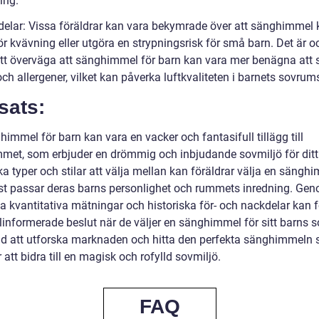
ing.
delar: Vissa föräldrar kan vara bekymrade över att sänghimmel
ör kvävning eller utgöra en strypningsrisk för små barn. Det är 
 att överväga att sänghimmel för barn kan vara mer benägna att
h allergener, vilket kan påverka luftkvaliteten i barnets sovrum
sats:
immel för barn kan vara en vacker och fantasifull tillägg till
met, som erbjuder en drömmig och inbjudande sovmiljö för ditt
a typer och stilar att välja mellan kan föräldrar välja en sängh
t passar deras barns personlighet och rummets inredning. Gen
a kvantitativa mätningar och historiska för- och nackdelar kan f
linformerade beslut när de väljer en sänghimmel för sitt barns s
tid att utforska marknaden och hitta den perfekta sänghimmeln
tt bidra till en magisk och rofylld sovmiljö.
FAQ