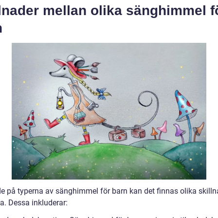
lnader mellan olika sänghimmel f
n
e på typerna av sänghimmel för barn kan det finnas olika skilln
a. Dessa inkluderar: