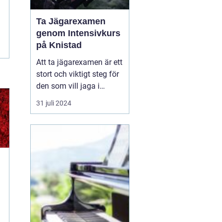
Ta Jägarexamen
genom Intensivkurs
på Knistad
Att ta jägarexamen är ett
stort och viktigt steg för
den som vill jaga i
Sverige. Inte nog med att
31 juli 2024
examen ger de
kunskaper som krävs för
en trygg och ansvarsfull
jakt, den öppnar också
upp dörren till en ny v&...