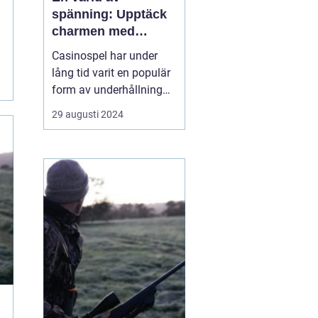
spänning: Upptäck
charmen med
casino
Casinospel har under
lång tid varit en populär
form av underhållning
världen över. Från de
29 augusti 2024
glittrande casinogolven i
Las Vegas till de digitala
spelhallarnas neonljus
online, erbjuder
casinovärlden en unik
mix av...