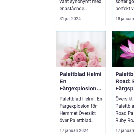
varit synonymt med
sorter gö
inredn
enastående
perfekt v
hantverk och
addera l
31 juli 2024
18 januar
oövertr&aum...
till...
Palettblad Helmi
Palett
En
Road: 
Färgexplosion
Färgsp
för Hemmet
Favori
Palettblad Helmi: En
Översikt
Färgexplosion för
Palettbl
Hemmet Översikt
Road Palettblad
över Palettblad
Ruby Roa
Helmi ...
slående 
17 januari 2024
17 januar