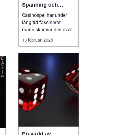
Spänning och
underhållning
Casinospel har under
lång tid fascinerat
människor världen över
med sin unika
13 februari 2025
kombination av
spänning, skicklighet
och tur. Från de
traditionella spelhålorna
i Las Vegas till dagens
moderna
onlineplattformar har ...
En värld av