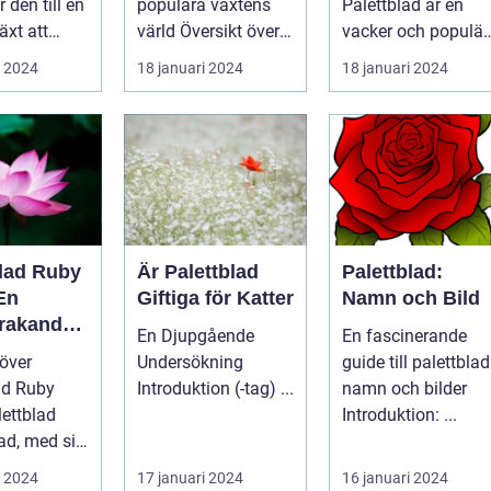
r den till en
populära växtens
Palettblad är en
ing
växt
äxt att
värld Översikt över
vacker och populär
iv och färg
palettblad com
växt som har blivit
i 2024
18 januari 2024
18 januari 2024
Palettbl...
alltmer populär
blan...
blad Ruby
Är Palettblad
Palettblad:
En
Giftiga för Katter
Namn och Bild
rakande
En Djupgående
En fascinerande
t för Hem
 över
Undersökning
guide till palettblad
ad Ruby
Introduktion (-tag) ...
namn och bilder
Introduktion: ...
d, med sitt
utseende
i 2024
17 januari 2024
16 januari 2024