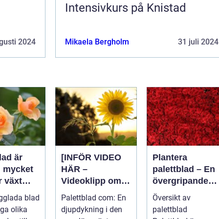
d
Intensivkurs på Knistad
gusti 2024
Mikaela Bergholm
31 juli 2024
lad är
[INFÖR VIDEO
Plantera
n mycket
HÄR –
palettblad – En
r växt
Videoklipp om
övergripande
palettblad com]
guide för att
gglada blad
Palettblad com: En
Översikt av
rdsentusi
lyckas med
ga olika
djupdykning i den
palettblad
och inom
denna populära