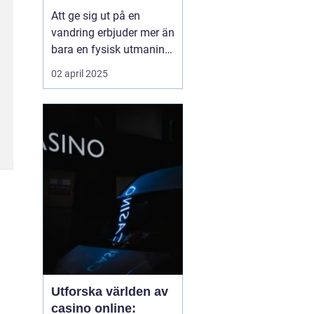
Att ge sig ut på en
vandring erbjuder mer än
bara en fysisk utmaning;
det är en möjlighet att
02 april 2025
återknyta kontakten med
naturen, ladda själen
och stärka kroppen.
Oavsett om det handlar
om en kort
skogspromenad eller...
Utforska världen av
casino online: