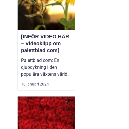
[INFÖR VIDEO HÄR
– Videoklipp om
palettblad com]
Palettblad com: En
djupdykning i den
populära växtens värld
Översikt över palettblad
18 januari 2024
com Palettblad com är
en online-plattform som
riktar sig till
växtentusiaster och
trädgårdsälskare över
hela världen. Det