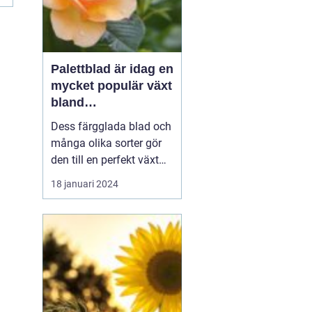
Palettblad är idag en
mycket populär växt
bland
trädgårdsentusiaste
Dess färgglada blad och
r och inom
många olika sorter gör
inredning
den till en perfekt växt
att addera liv och färg till
18 januari 2024
både trädgårdar och
inomhusmiljöer. I denna
artikel kommer vi att
utforska de olika
palettblad sorterna som
finns tillgängliga på
marknaden och ge di...