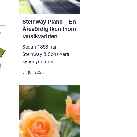
Steinway Piano – En
Ärevördig Ikon Inom
Musikvärlden
Sedan 1853 har
Steinway & Sons varit
synonymt med
enastående hantverk
31 juli 2024
och oöverträffad
ljudkvalitet i
pianovärlden. Steinway-
pianon är inte bara
musikinstrument utan
även konstverk skapade
genom kombinationen
av tra...