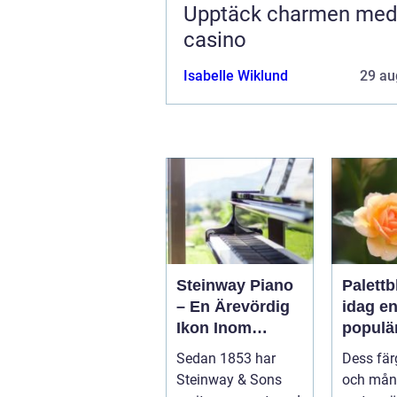
Upptäck charmen me
casino
Isabelle Wiklund
29 au
Steinway Piano
Palettb
– En Ärevördig
idag e
Ikon Inom
populä
Musikvärlden
bland
Sedan 1853 har
Dess fär
trädgå
Steinway & Sons
och mån
aster 