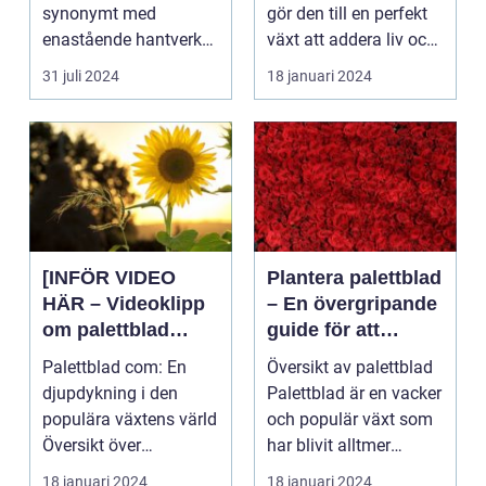
inredning
synonymt med
gör den till en perfekt
enastående hantverk
växt att addera liv och
och oövertr&aum...
färg till...
31 juli 2024
18 januari 2024
[INFÖR VIDEO
Plantera palettblad
HÄR – Videoklipp
– En övergripande
om palettblad
guide för att
com]
lyckas med denna
Palettblad com: En
Översikt av palettblad
populära växt
djupdykning i den
Palettblad är en vacker
populära växtens värld
och populär växt som
Översikt över
har blivit alltmer
palettblad com
populär blan...
18 januari 2024
18 januari 2024