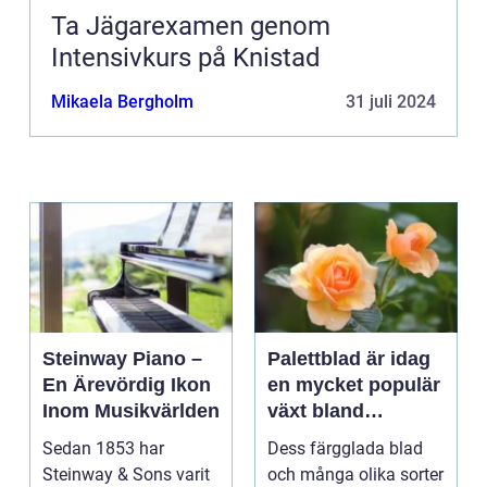
Ta Jägarexamen genom
Intensivkurs på Knistad
Mikaela Bergholm
31 juli 2024
Steinway Piano –
Palettblad är idag
En Ärevördig Ikon
en mycket populär
Inom Musikvärlden
växt bland
trädgårdsentusiast
Sedan 1853 har
Dess färgglada blad
er och inom
Steinway & Sons varit
och många olika sorter