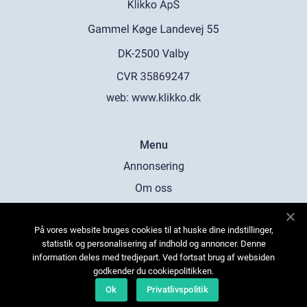
web:
www.klikko.dk
Menu
Annonsering
Om oss
Cookies
På vores website bruges cookies til at huske dine indstillinger,
Kontakta oss
statistik og personalisering af indhold og annoncer. Denne
Sitemap
information deles med tredjepart. Ved fortsat brug af websiden
godkender du cookiepolitikken.
Ok
Privatlivspolitik