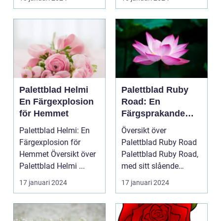
Palettbl...
Palettblad Helmi
Palettblad Ruby
En Färgexplosion
Road: En
för Hemmet
Färgsprakande
Favorit för Hem
Palettblad Helmi: En
Översikt över
Färgexplosion för
Palettblad Ruby Road
Hemmet Översikt över
Palettblad Ruby Road,
Palettblad Helmi ...
med sitt slående
utseende och
17 januari 2024
17 januari 2024
färgsprakan...