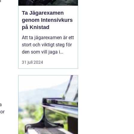
r
Ta Jägarexamen
genom Intensivkurs
på Knistad
Att ta jägarexamen är ett
stort och viktigt steg för
den som vill jaga i
Sverige. Inte nog med att
31 juli 2024
examen ger de
kunskaper som krävs för
en trygg och ansvarsfull
jakt, den öppnar också
upp dörren till en ny v&...
a
tor