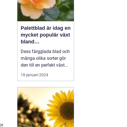
Palettblad är idag en
mycket populär växt
bland
trädgårdsentusiaste
Dess färgglada blad och
r och inom
många olika sorter gör
inredning
den till en perfekt växt
att addera liv och färg till
18 januari 2024
både trädgårdar och
inomhusmiljöer. I denna
artikel kommer vi att
utforska de olika
palettblad sorterna som
finns tillgängliga på
marknaden och ge di...
or