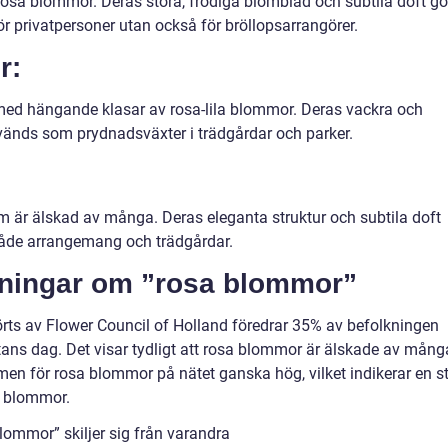
osa blommor. Deras stora, frodiga blomblad och subtila doft gö
för privatpersoner utan också för bröllopsarrangörer.
r:
med hängande klasar av rosa-lila blommor. Deras vackra och
vänds som prydnadsväxter i trädgårdar och parker.
 är älskad av många. Deras eleganta struktur och subtila doft
både arrangemang och trädgårdar.
ätningar om ”rosa blommor”
ts av Flower Council of Holland föredrar 35% av befolkningen
ans dag. Det visar tydligt att rosa blommor är älskade av mång
en för rosa blommor på nätet ganska hög, vilket indikerar en s
a blommor.
lommor” skiljer sig från varandra