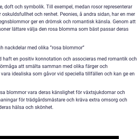
e, doft och symbolik. Till exempel, medan rosor representerar
or oskuldsfullhet och renhet. Peonies, å andra sidan, har en mer
åregnsblommor ger en drömsk och romantisk känsla. Genom att
rsoner lättare välja den rosa blomma som bäst passar deras
och nackdelar med olika ”rosa blommor”
tid haft en positiv konnotation och associeras med romantik och
s förmåga att smälta samman med olika färger och
ra idealiska som gåvor vid speciella tillfällen och kan ge en
osa blommor vara deras känslighet för växtsjukdomar och
aningar för trädgårdsmästare och kräva extra omsorg och
deras hälsa och skönhet.