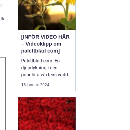
a
dla
[INFÖR VIDEO HÄR
– Videoklipp om
palettblad com]
Palettblad com: En
djupdykning i den
populära växtens värld
Översikt över palettblad
18 januari 2024
com Palettblad com är
en online-plattform som
riktar sig till
växtentusiaster och
trädgårdsälskare över
hela världen. Det