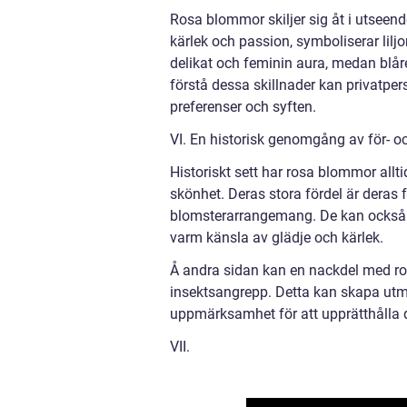
Rosa blommor skiljer sig åt i utseend
kärlek och passion, symboliserar lilj
delikat och feminin aura, medan bl
förstå dessa skillnader kan privatpe
preferenser och syften.
VI. En historisk genomgång av för- 
Historiskt sett har rosa blommor all
skönhet. Deras stora fördel är dera
blomsterarrangemang. De kan också va
varm känsla av glädje och kärlek.
Å andra sidan kan en nackdel med r
insektsangrepp. Detta kan skapa utm
uppmärksamhet för att upprätthålla 
VII.