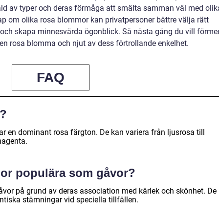
fald av typer och deras förmåga att smälta samman väl med olik
 om olika rosa blommor kan privatpersoner bättre välja rätt
r och skapa minnesvärda ögonblick. Så nästa gång du vill förme
 en rosa blomma och njut av dess förtrollande enkelhet.
FAQ
r?
n dominant rosa färgton. De kan variera från ljusrosa till
magenta.
mor populära som gåvor?
vor på grund av deras association med kärlek och skönhet. De
iska stämningar vid speciella tillfällen.