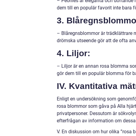
– Peonies är eleganta och doftande r
dem till en populär favorit inte bara 
3. Blåregnsblommo
– Blåregnsblommor är trädklättrare 
drömska utseende gör att de ofta an
4. Liljor:
– Liljor är en annan rosa blomma som
gör dem till en populär blomma för 
IV. Kvantitativa m
Enligt en undersökning som genomför
rosa blommor som gåva på Alla hjärt
privatpersoner. Dessutom är sökvolym
efterfrågan av information om dess
V. En diskussion om hur olika ”rosa b