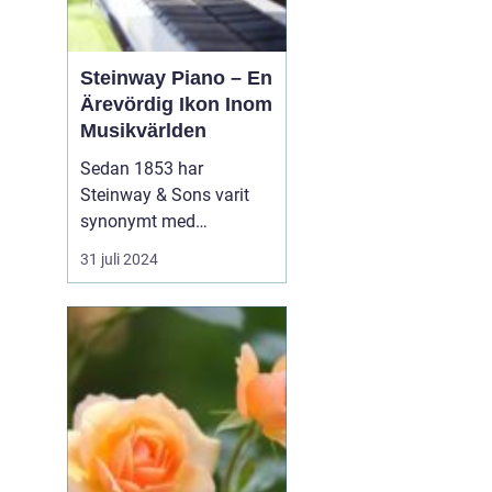
Steinway Piano – En
Ärevördig Ikon Inom
Musikvärlden
Sedan 1853 har
Steinway & Sons varit
synonymt med
enastående hantverk
31 juli 2024
och oöverträffad
ljudkvalitet i
pianovärlden. Steinway-
pianon är inte bara
musikinstrument utan
även konstverk skapade
genom kombinationen
av tra...