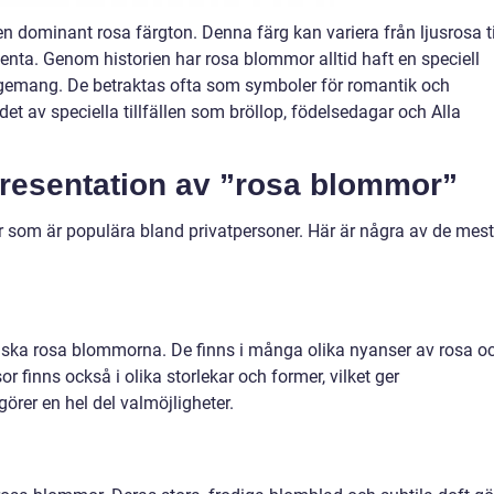
dominant rosa färgton. Denna färg kan variera från ljusrosa ti
nta. Genom historien har rosa blommor alltid haft en speciell
gemang. De betraktas ofta som symboler för romantik och
et av speciella tillfällen som bröllop, födelsedagar och Alla
 presentation av ”rosa blommor”
r som är populära bland privatpersoner. Här är några av de mest
iska rosa blommorna. De finns i många olika nyanser av rosa o
r finns också i olika storlekar och former, vilket ger
rer en hel del valmöjligheter.