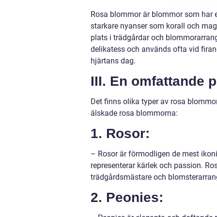
Rosa blommor är blommor som har en 
starkare nyanser som korall och mage
plats i trädgårdar och blommorarran
delikatess och används ofta vid firand
hjärtans dag.
III. En omfattande
Det finns olika typer av rosa blommo
älskade rosa blommorna:
1. Rosor:
– Rosor är förmodligen de mest ikon
representerar kärlek och passion. Roso
trädgårdsmästare och blomsterarrangö
2. Peonies: