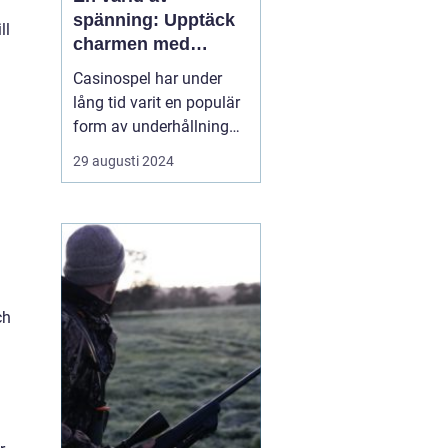
spänning: Upptäck
ll
charmen med
casino
Casinospel har under
lång tid varit en populär
form av underhållning
världen över. Från de
29 augusti 2024
glittrande casinogolven i
Las Vegas till de digitala
spelhallarnas neonljus
online, erbjuder
casinovärlden en unik
mix av...
ch