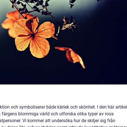
ktion och symboliserar både kärlek och skönhet. I den här artike
a färgens blommiga värld och utforska olika typer av rosa
personer. Vi kommer att undersöka hur de skiljer sig från