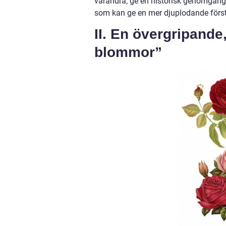
varandra, ge en historisk genomgång 
som kan ge en mer djuplodande först
II. En övergripande
blommor”