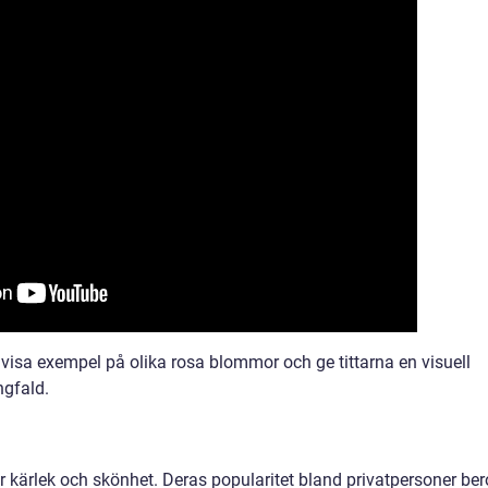
t visa exempel på olika rosa blommor och ge tittarna en visuell
ngfald.
 kärlek och skönhet. Deras popularitet bland privatpersoner ber