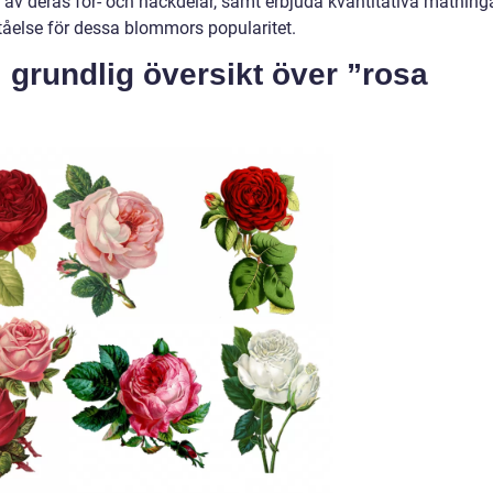
av deras för- och nackdelar, samt erbjuda kvantitativa mätning
åelse för dessa blommors popularitet.
, grundlig översikt över ”rosa