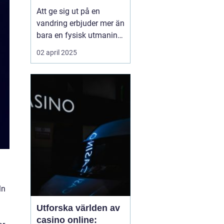
Att ge sig ut på en
vandring erbjuder mer än
bara en fysisk utmaning;
det är en möjlighet att
02 april 2025
återknyta kontakten med
naturen, ladda själen
och stärka kroppen.
Oavsett om det handlar
om en kort
skogspromenad eller...
ln
Utforska världen av
casino online: