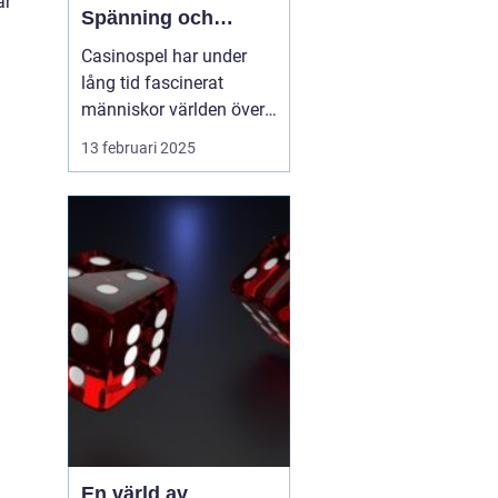
ar
Spänning och
underhållning
Casinospel har under
lång tid fascinerat
människor världen över
med sin unika
13 februari 2025
kombination av
spänning, skicklighet
och tur. Från de
traditionella spelhålorna
i Las Vegas till dagens
moderna
onlineplattformar har ...
En värld av