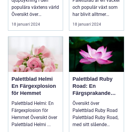
djupdykning i den
Palettblad är en vacker
populära växtens värld
och populär växt som
Översikt över
har blivit alltmer
palettblad com
populär blan...
18 januari 2024
18 januari 2024
Palettbl...
Palettblad Helmi
Palettblad Ruby
En Färgexplosion
Road: En
för Hemmet
Färgsprakande
Favorit för Hem
Palettblad Helmi: En
Översikt över
Färgexplosion för
Palettblad Ruby Road
Hemmet Översikt över
Palettblad Ruby Road,
Palettblad Helmi ...
med sitt slående
utseende och