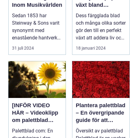
Inom Musikvärlden
växt bland
trädgårdsentusiast
Sedan 1853 har
Dess färgglada blad
er och inom
Steinway & Sons varit
och många olika sorter
inredning
synonymt med
gör den till en perfekt
enastående hantverk
växt att addera liv och
och oövertr&aum...
färg till...
31 juli 2024
18 januari 2024
[INFÖR VIDEO
Plantera palettblad
HÄR – Videoklipp
– En övergripande
om palettblad
guide för att
com]
lyckas med denna
Palettblad com: En
Översikt av palettblad
populära växt