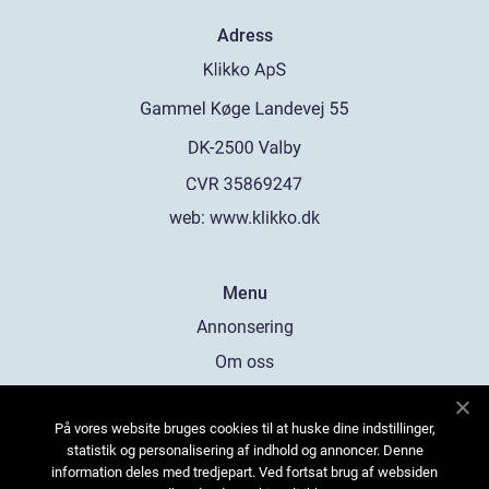
Adress
web:
www.klikko.dk
Menu
Annonsering
Om oss
Cookies
På vores website bruges cookies til at huske dine indstillinger,
Kontakta oss
statistik og personalisering af indhold og annoncer. Denne
Sitemap
information deles med tredjepart. Ved fortsat brug af websiden