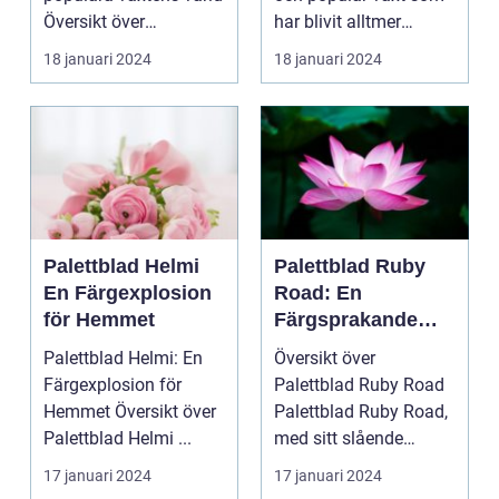
Översikt över
har blivit alltmer
palettblad com
populär blan...
18 januari 2024
18 januari 2024
Palettbl...
Palettblad Helmi
Palettblad Ruby
En Färgexplosion
Road: En
för Hemmet
Färgsprakande
Favorit för Hem
Palettblad Helmi: En
Översikt över
Färgexplosion för
Palettblad Ruby Road
Hemmet Översikt över
Palettblad Ruby Road,
Palettblad Helmi ...
med sitt slående
utseende och
17 januari 2024
17 januari 2024
färgsprakan...