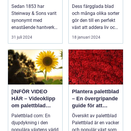
trädgårdsentusiast
Sedan 1853 har
Dess färgglada blad
er och inom
Steinway & Sons varit
och många olika sorter
inredning
synonymt med
gör den till en perfekt
enastående hantverk
växt att addera liv och
och oövertr&aum...
färg till...
31 juli 2024
18 januari 2024
[INFÖR VIDEO
Plantera palettblad
HÄR – Videoklipp
– En övergripande
om palettblad
guide för att
com]
lyckas med denna
Palettblad com: En
Översikt av palettblad
populära växt
djupdykning i den
Palettblad är en vacker
populära växtens värld
och populär växt som