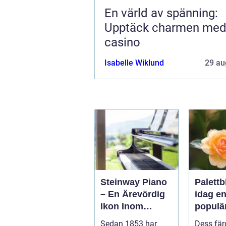
En värld av spänning:
Upptäck charmen me
casino
Isabelle Wiklund
29 au
Steinway Piano
Palettb
– En Ärevördig
idag e
Ikon Inom
populä
Musikvärlden
bland
Sedan 1853 har
Dess fär