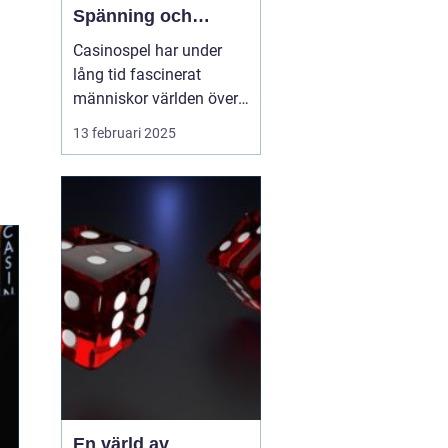
Spänning och
underhållning
Casinospel har under
lång tid fascinerat
människor världen över
med sin unika
13 februari 2025
kombination av
spänning, skicklighet
och tur. Från de
traditionella spelhålorna
i Las Vegas till dagens
moderna
onlineplattformar har ...
En värld av