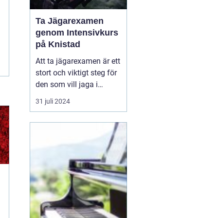
Ta Jägarexamen
genom Intensivkurs
på Knistad
Att ta jägarexamen är ett
stort och viktigt steg för
den som vill jaga i
Sverige. Inte nog med att
31 juli 2024
examen ger de
kunskaper som krävs för
en trygg och ansvarsfull
jakt, den öppnar också
upp dörren till en ny v&...