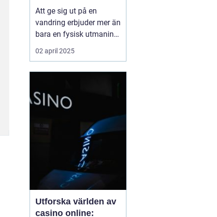
Att ge sig ut på en
vandring erbjuder mer än
bara en fysisk utmaning;
det är en möjlighet att
02 april 2025
återknyta kontakten med
naturen, ladda själen
och stärka kroppen.
Oavsett om det handlar
om en kort
skogspromenad eller...
Utforska världen av
casino online: