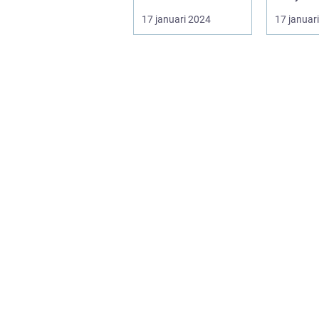
Helmi ...
slående 
17 januari 2024
17 januar
och färg