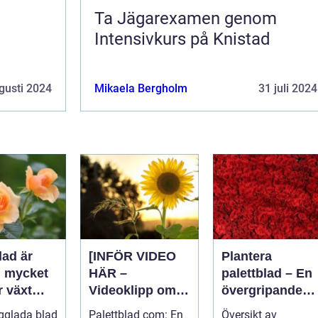
Ta Jägarexamen genom
d
Intensivkurs på Knistad
gusti 2024
Mikaela Bergholm
31 juli 2024
lad är
[INFÖR VIDEO
Plantera
n mycket
HÄR –
palettblad – En
r växt
Videoklipp om
övergripande
palettblad com]
guide för att
gglada blad
Palettblad com: En
Översikt av