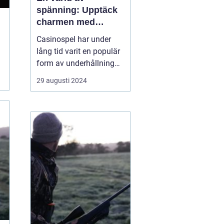
spänning: Upptäck
charmen med
casino
Casinospel har under
lång tid varit en populär
form av underhållning
världen över. Från de
29 augusti 2024
glittrande casinogolven i
Las Vegas till de digitala
spelhallarnas neonljus
online, erbjuder
casinovärlden en unik
mix av...