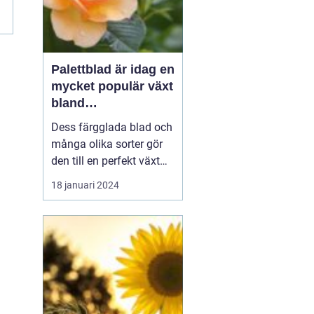
Palettblad är idag en
mycket populär växt
bland
trädgårdsentusiaste
Dess färgglada blad och
r och inom
många olika sorter gör
inredning
den till en perfekt växt
att addera liv och färg till
18 januari 2024
både trädgårdar och
inomhusmiljöer. I denna
artikel kommer vi att
utforska de olika
palettblad sorterna som
finns tillgängliga på
marknaden och ge di...