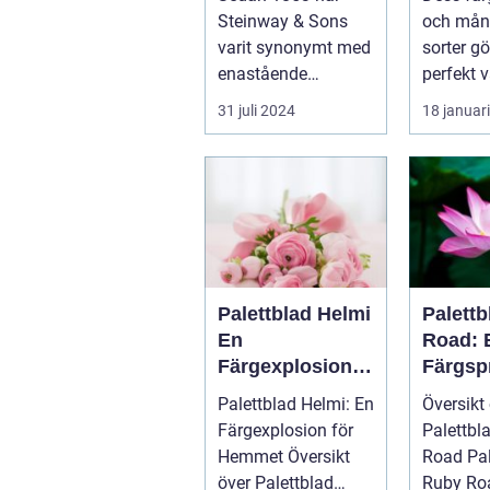
trädgå
Steinway & Sons
och mån
aster 
varit synonymt med
sorter gö
inredn
enastående
perfekt v
hantverk och
addera l
31 juli 2024
18 januar
oövertr&aum...
till...
Palettblad Helmi
Palett
En
Road: 
Färgexplosion
Färgsp
för Hemmet
Favori
Palettblad Helmi: En
Översikt
Färgexplosion för
Palettbl
Hemmet Översikt
Road Palettblad
över Palettblad
Ruby Roa