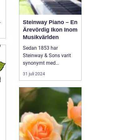
Steinway Piano – En
Ärevördig Ikon Inom
Musikvärlden
Sedan 1853 har
Steinway & Sons varit
synonymt med
enastående hantverk
31 juli 2024
och oöverträffad
ljudkvalitet i
pianovärlden. Steinway-
pianon är inte bara
musikinstrument utan
även konstverk skapade
genom kombinationen
av tra...