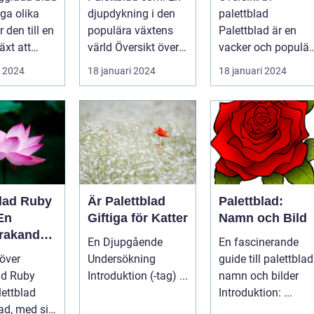
rdsentusi
lyckas med
ga olika
djupdykning i den
palettblad
och inom
denna populära
r den till en
populära växtens
Palettblad är en
ing
växt
äxt att
värld Översikt över
vacker och populär
iv och färg
palettblad com
växt som har blivit
i 2024
18 januari 2024
18 januari 2024
Palettbl...
alltmer populär
blan...
blad Ruby
Är Palettblad
Palettblad:
En
Giftiga för Katter
Namn och Bild
rakande
En Djupgående
En fascinerande
t för Hem
 över
Undersökning
guide till palettblad
ad Ruby
Introduktion (-tag) ...
namn och bilder
Introduktion: ...
d, med sitt