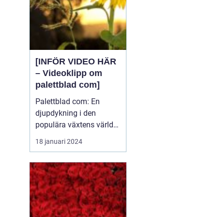
[INFÖR VIDEO HÄR
– Videoklipp om
palettblad com]
Palettblad com: En
djupdykning i den
populära växtens värld
Översikt över palettblad
18 januari 2024
com Palettblad com är
en online-plattform som
riktar sig till
växtentusiaster och
trädgårdsälskare över
hela världen. Det