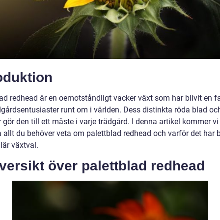
oduktion
ad redhead är en oemotståndligt vacker växt som har blivit en fa
dgårdsentusiaster runt om i världen. Dess distinkta röda blad oc
gör den till ett måste i varje trädgård. I denna artikel kommer vi 
 allt du behöver veta om palettblad redhead och varför det har bl
lär växtval.
versikt över palettblad redhead