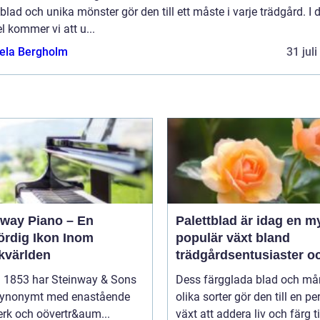
blad och unika mönster gör den till ett måste i varje trädgård. I
el kommer vi att u...
ela Bergholm
31 jul
nway Piano – En
Palettblad är idag en m
ördig Ikon Inom
populär växt bland
kvärlden
trädgårdsentusiaster o
inom inredning
 1853 har Steinway & Sons
Dess färgglada blad och m
 synonymt med enastående
olika sorter gör den till en pe
rk och oövertr&aum...
växt att addera liv och färg til