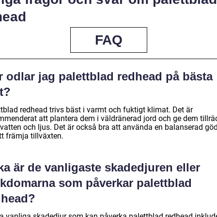
head
FAQ
 odlar jag palettblad redhead på bästa
t?
tblad redhead trivs bäst i varmt och fuktigt klimat. Det är
mmenderat att plantera dem i väldränerad jord och ge dem tillräc
vatten och ljus. Det är också bra att använda en balanserad gö
tt främja tillväxten.
ka är de vanligaste skadedjuren eller
ukdomarna som påverkar palettblad
dhead?
a vanliga skadedjur som kan påverka palettblad redhead inklud