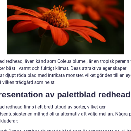
lad redhead, även känd som Coleus blumei, är en tropisk perenn 
er bäst i varmt och fuktigt klimat. Dess attraktiva egenskaper
ar djupt röda blad med intrikata mönster, vilket gör den till en ey
i vilken trädgård som helst.
resentation av palettblad redhead
ad redhead finns i ett brett utbud av sorter, vilket ger
dsentusiaster en mängd olika alternativ att välja mellan. Några 
nkluderar: