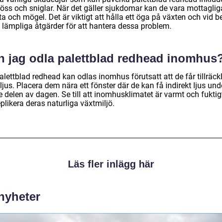
löss och sniglar. När det gäller sjukdomar kan de vara mottaglig
ta och mögel. Det är viktigt att hålla ett öga på växten och vid 
a lämpliga åtgärder för att hantera dessa problem.
n jag odla palettblad redhead inomhus
alettblad redhead kan odlas inomhus förutsatt att de får tillräckl
jus. Placera dem nära ett fönster där de kan få indirekt ljus und
e delen av dagen. Se till att inomhusklimatet är varmt och fuktig
eplikera deras naturliga växtmiljö.
Läs fler inlägg här
 nyheter