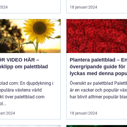
 2024
18 januari 2024
ÖR VIDEO HÄR –
Plantera palettblad – E
oklipp om palettblad
övergripande guide för 
lyckas med denna popu
växt
blad com: En djupdykning i
Översikt av palettblad Palettblad
opulära växtens värld
är en vacker och populär vä
kt över palettblad com
har blivit alltmer populär blan
l...
uari 2024
18 januari 2024