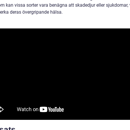
m kan vissa sorter vara benägna att skadedjur eller sjukdomar, v
erka deras övergripande hälsa.
sats