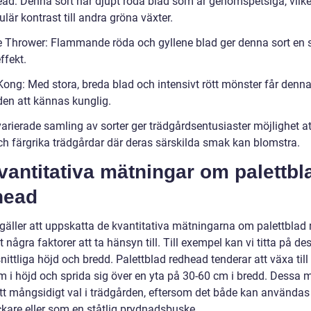
ad: Denna sort har djupt röda blad som är genomspetsiga, vilke
lär kontrast till andra gröna växter.
 Thrower: Flammande röda och gyllene blad ger denna sort en s
effekt.
Kong: Med stora, breda blad och intensivt rött mönster får denna
den att kännas kunglig.
arierade samling av sorter ger trädgårdsentusiaster möjlighet a
ch färgrika trädgårdar där deras särskilda smak kan blomstra.
vantitativa mätningar om palettbl
head
 gäller att uppskatta de kvantitativa mätningarna om palettblad
t några faktorer att ta hänsyn till. Till exempel kan vi titta på de
ttliga höjd och bredd. Palettblad redhead tenderar att växa till 
m i höjd och sprida sig över en yta på 30-60 cm i bredd. Dessa m
l ett mångsidigt val i trädgården, eftersom det både kan använda
kare eller som en ståtlig prydnadsbuske.