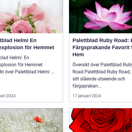
tblad Helmi En
Palettblad Ruby Road: 
explosion för Hemmet
Färgsprakande Favorit 
Hem
blad Helmi: En
xplosion för Hemmet
Översikt över Palettblad Rub
Översikt över Palettblad Helmi ...
Road Palettblad Ruby Road, med
sitt slående utseende och
färgsprakan...
uari 2024
17 januari 2024