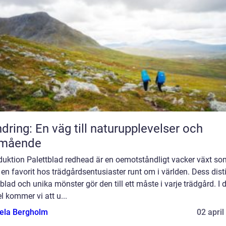
dring: En väg till naturupplevelser och
lmående
duktion Palettblad redhead är en oemotståndligt vacker växt so
t en favorit hos trädgårdsentusiaster runt om i världen. Dess dist
blad och unika mönster gör den till ett måste i varje trädgård. I
el kommer vi att u...
ela Bergholm
02 april