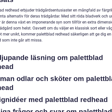
lad redhead erbjuder trädgårdsentusiaster en mångfald av färgr
nta alternativ för deras trädgårdar. Med sitt röda bladverk och u
 är denna växt en imponerande syn som tillför en extra dimensio
rädgård som helst. Oavsett om du väljer en klassisk sort eller vå
t mer unikt, kommer palettblad redhead säkerligen att ge dig en
d som inte går att missa.
djupande läsning om palettblad
head
 man odlar och sköter om palettb
head
ignidéer med palettblad redhead
iga frågor och svar om palettblad