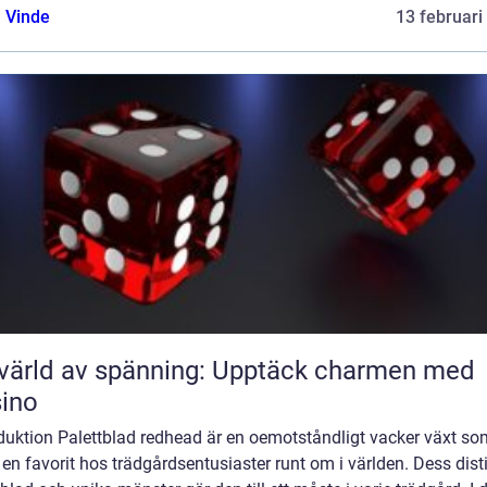
 Vinde
13 februari
värld av spänning: Upptäck charmen med
ino
duktion Palettblad redhead är en oemotståndligt vacker växt so
t en favorit hos trädgårdsentusiaster runt om i världen. Dess dist