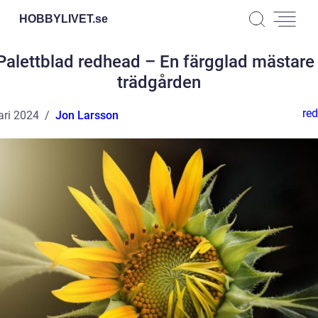
HOBBYLIVET.
se
Palettblad redhead – En färgglad mästare 
trädgården
red
ari 2024
Jon Larsson