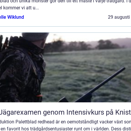
blad och unika mönster gör den till ett måste i varje trädgård. I
el kommer vi att u...
elle Wiklund
29 augusti
Jägarexamen genom Intensivkurs på Knis
duktion Palettblad redhead är en oemotståndligt vacker växt so
t en favorit hos trädgårdsentusiaster runt om i världen. Dess dist