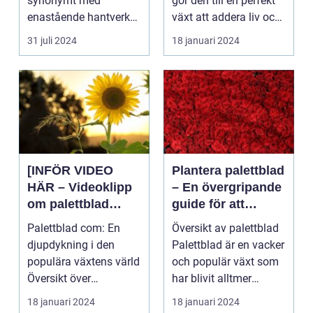
synonymt med
gör den till en perfekt
enastående hantverk
växt att addera liv och
och oövertr&aum...
färg till...
31 juli 2024
18 januari 2024
[INFÖR VIDEO
Plantera palettblad
HÄR – Videoklipp
– En övergripande
om palettblad
guide för att
com]
lyckas med denna
Palettblad com: En
Översikt av palettblad
populära växt
djupdykning i den
Palettblad är en vacker
populära växtens värld
och populär växt som
Översikt över
har blivit alltmer
palettblad com
populär blan...
18 januari 2024
18 januari 2024
Palettbl...