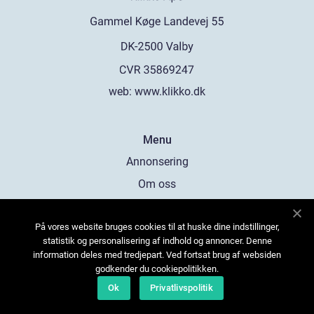
web:
www.klikko.dk
Menu
Annonsering
Om oss
Cookies
På vores website bruges cookies til at huske dine indstillinger,
Kontakta oss
statistik og personalisering af indhold og annoncer. Denne
Sitemap
information deles med tredjepart. Ved fortsat brug af websiden
godkender du cookiepolitikken.
Ok
Privatlivspolitik