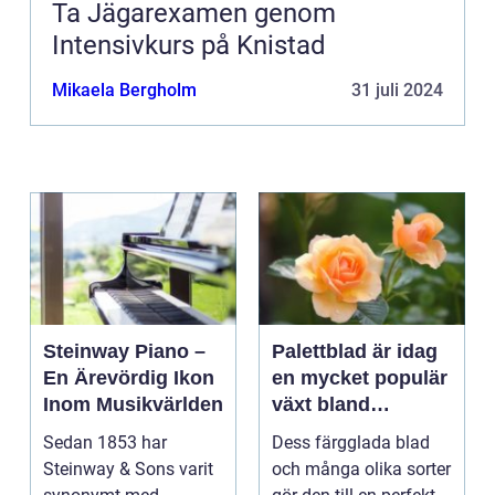
Ta Jägarexamen genom
Intensivkurs på Knistad
Mikaela Bergholm
31 juli 2024
Steinway Piano –
Palettblad är idag
En Ärevördig Ikon
en mycket populär
Inom Musikvärlden
växt bland
trädgårdsentusiast
Sedan 1853 har
Dess färgglada blad
er och inom
Steinway & Sons varit
och många olika sorter
inredning