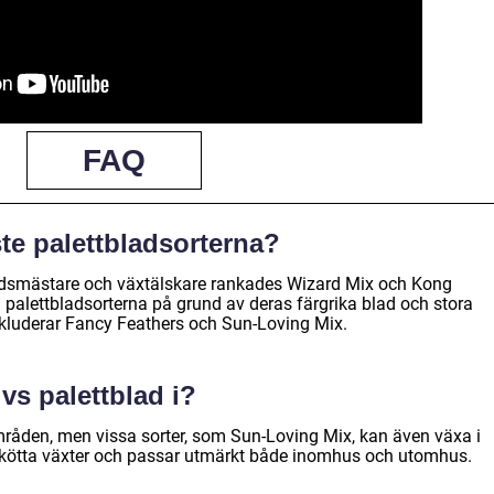
FAQ
ste palettbladsorterna?
rdsmästare och växtälskare rankades Wizard Mix och Kong
alettbladsorterna på grund av deras färgrika blad och stora
inkluderar Fancy Feathers och Sun-Loving Mix.
ivs palettblad i?
områden, men vissa sorter, som Sun-Loving Mix, kan även växa i
ättskötta växter och passar utmärkt både inomhus och utomhus.