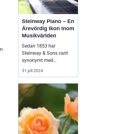
Steinway Piano – En
Ärevördig Ikon Inom
Musikvärlden
Sedan 1853 har
en
Steinway & Sons varit
synonymt med
enastående hantverk
31 juli 2024
och oöverträffad
ljudkvalitet i
pianovärlden. Steinway-
pianon är inte bara
musikinstrument utan
även konstverk skapade
genom kombinationen
av tra...