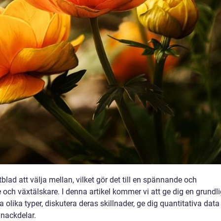
blad att välja mellan, vilket gör det till en spännande och
och växtälskare. I denna artikel kommer vi att ge dig en grundli
a olika typer, diskutera deras skillnader, ge dig quantitativa data
 nackdelar.