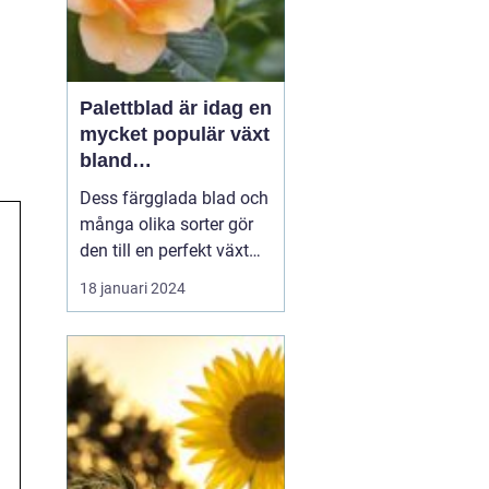
Palettblad är idag en
mycket populär växt
bland
trädgårdsentusiaste
Dess färgglada blad och
r och inom
många olika sorter gör
inredning
den till en perfekt växt
att addera liv och färg till
18 januari 2024
både trädgårdar och
inomhusmiljöer. I denna
artikel kommer vi att
utforska de olika
palettblad sorterna som
finns tillgängliga på
marknaden och ge di...