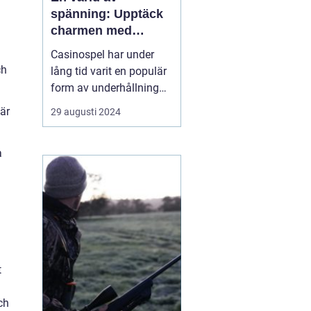
spänning: Upptäck
charmen med
casino
Casinospel har under
ch
lång tid varit en populär
form av underhållning
världen över. Från de
 är
29 augusti 2024
glittrande casinogolven i
Las Vegas till de digitala
a
spelhallarnas neonljus
online, erbjuder
casinovärlden en unik
mix av...
t
ch