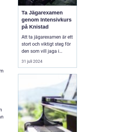
Ta Jägarexamen
genom Intensivkurs
på Knistad
Att ta jägarexamen är ett
stort och viktigt steg för
den som vill jaga i
Sverige. Inte nog med att
31 juli 2024
examen ger de
om
kunskaper som krävs för
en trygg och ansvarsfull
jakt, den öppnar också
upp dörren till en ny v&...
n
an