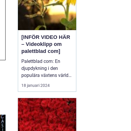
[INFÖR VIDEO HÄR
– Videoklipp om
palettblad com]
Palettblad com: En
djupdykning i den
populära växtens värld
Översikt över palettblad
18 januari 2024
com Palettblad com är
en online-plattform som
riktar sig till
växtentusiaster och
trädgårdsälskare över
hela världen. Det