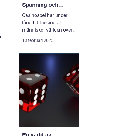
Spänning och
underhållning
Casinospel har under
lång tid fascinerat
människor världen över
er.
med sin unika
13 februari 2025
kombination av
spänning, skicklighet
och tur. Från de
traditionella spelhålorna
i Las Vegas till dagens
moderna
onlineplattformar har ...
En värld av