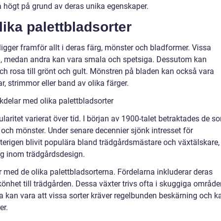
 högt på grund av deras unika egenskaper.
lika palettbladsorter
ligger framför allt i deras färg, mönster och bladformer. Vissa
da, medan andra kan vara smala och spetsiga. Dessutom kan
och rosa till grönt och gult. Mönstren på bladen kan också vara
r, strimmor eller band av olika färger.
delar med olika palettbladsorter
ularitet varierat över tid. I början av 1900-talet betraktades de s
 och mönster. Under senare decennier sjönk intresset för
återigen blivit populära bland trädgårdsmästare och växtälskare,
ng inom trädgårdsdesign.
r med de olika palettbladsorterna. Fördelarna inkluderar deras
önhet till trädgården. Dessa växter trivs ofta i skuggiga område
a kan vara att vissa sorter kräver regelbunden beskärning och k
er.