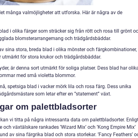
 det många valmöjligheter att utforska. Här är några av de
lad i olika färger som sträcker sig från rött och rosa till grönt o
färgglada blomsterarrangemang och trädgårdsbäddar.
av sina stora, breda blad i olika mönster och färgkombinationer,
r utmärkt för stora krukor och trädgårdsbäddar.
er, är denna sort utmärkt för soliga platser. Dess blad har olik
blommar med små violetta blommor.
må, spetsiga blad i vacker mörk lila och rosa färg. Dess unika
trädgårdsmästare som letar efter en ”statement” växt.
gar om palettbladsorter
kan vi titta på några intressanta data om palettbladsorter. Enlig
 och växtälskare rankades ’Wizard Mix’ och ’Kong Empire Mix’
nd av sina färgrika blad och stora storlekar. ’Fancy Feathers’ o