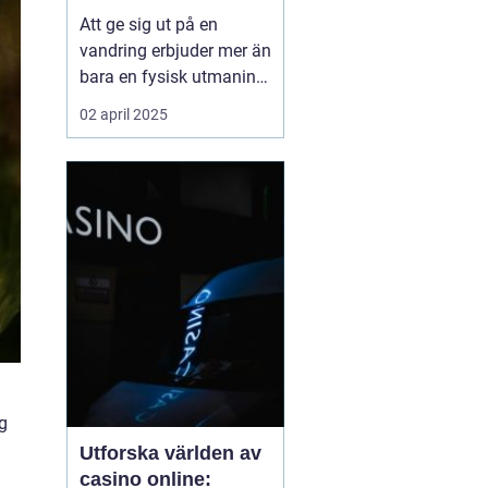
Att ge sig ut på en
vandring erbjuder mer än
bara en fysisk utmaning;
det är en möjlighet att
02 april 2025
återknyta kontakten med
naturen, ladda själen
och stärka kroppen.
Oavsett om det handlar
om en kort
skogspromenad eller...
g
Utforska världen av
casino online: