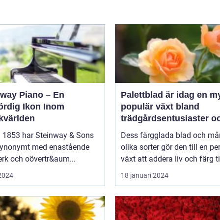
nway Piano – En
Palettblad är idag en m
ördig Ikon Inom
populär växt bland
kvärlden
trädgårdsentusiaster o
inom inredning
 1853 har Steinway & Sons
Dess färgglada blad och m
 synonymt med enastående
olika sorter gör den till en pe
rk och oövertr&aum...
växt att addera liv och färg til
 2024
18 januari 2024