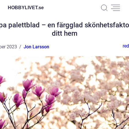
HOBBYLIVET.
se
pa palettblad – en färgglad skönhetsfakto
ditt hem
red
ber 2023
Jon Larsson