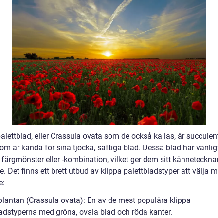
alettblad, eller Crassula ovata som de också kallas, är succulen
om är kända för sina tjocka, saftiga blad. Dessa blad har vanlig
 färgmönster eller -kombination, vilket ger dem sitt känneteckn
. Det finns ett brett utbud av klippa palettbladstyper att välja m
e:
plantan (Crassula ovata): En av de mest populära klippa
ladstyperna med gröna, ovala blad och röda kanter.