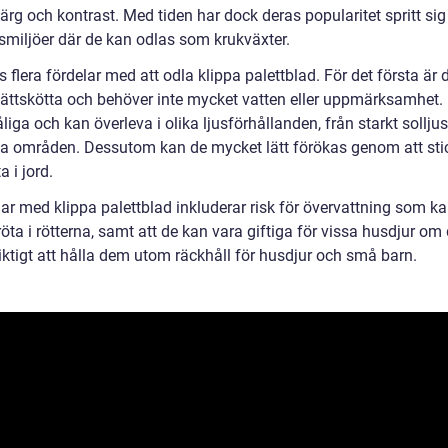
 färg och kontrast. Med tiden har dock deras popularitet spritt sig t
miljöer där de kan odlas som krukväxter.
s flera fördelar med att odla klippa palettblad. För det första är 
t lättskötta och behöver inte mycket vatten eller uppmärksamhet.
liga och kan överleva i olika ljusförhållanden, från starkt solljus 
a områden. Dessutom kan de mycket lätt förökas genom att sti
a i jord.
ar med klippa palettblad inkluderar risk för övervattning som k
öta i rötterna, samt att de kan vara giftiga för vissa husdjur om 
iktigt att hålla dem utom räckhåll för husdjur och små barn.