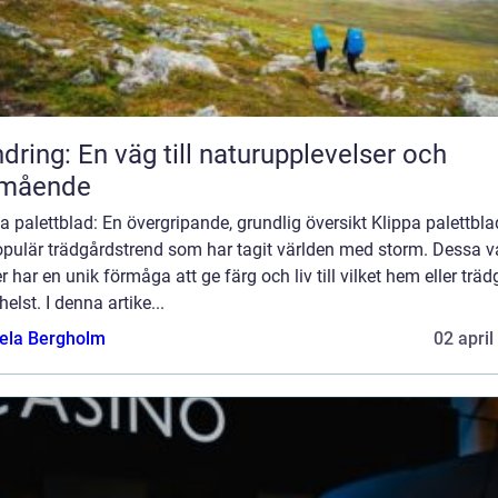
dring: En väg till naturupplevelser och
lmående
a palettblad: En övergripande, grundlig översikt Klippa palettbla
opulär trädgårdstrend som har tagit världen med storm. Dessa v
r har en unik förmåga att ge färg och liv till vilket hem eller trä
elst. I denna artike...
ela Bergholm
02 april