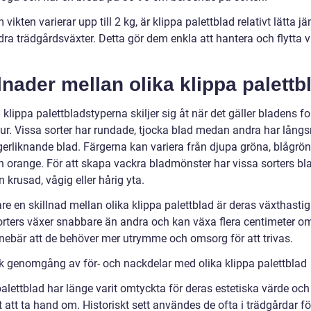
vikten varierar upp till 2 kg, är klippa palettblad relativt lätta j
ra trädgårdsväxter. Detta gör dem enkla att hantera och flytta v
lnader mellan olika klippa palettb
 klippa palettbladstyperna skiljer sig åt när det gäller bladens f
tur. Vissa sorter har rundade, tjocka blad medan andra har lång
ngerliknande blad. Färgerna kan variera från djupa gröna, blågröna
h orange. För att skapa vackra bladmönster har vissa sorters bl
 krusad, vågig eller hårig yta.
are en skillnad mellan olika klippa palettblad är deras växthastig
orters växer snabbare än andra och kan växa flera centimeter om
innebär att de behöver mer utrymme och omsorg för att trivas.
sk genomgång av för- och nackdelar med olika klippa palettblad
alettblad har länge varit omtyckta för deras estetiska värde och
 att ta hand om. Historiskt sett användes de ofta i trädgårdar fö