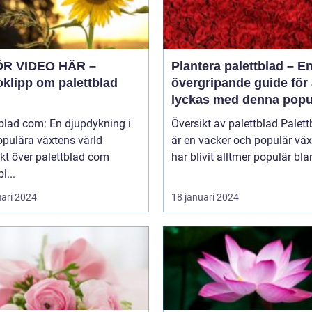
ÖR VIDEO HÄR –
Plantera palettblad – E
oklipp om palettblad
övergripande guide för 
lyckas med denna popu
växt
blad com: En djupdykning i
Översikt av palettblad Palettblad
opulära växtens värld
är en vacker och populär vä
kt över palettblad com
har blivit alltmer populär blan
l...
uari 2024
18 januari 2024