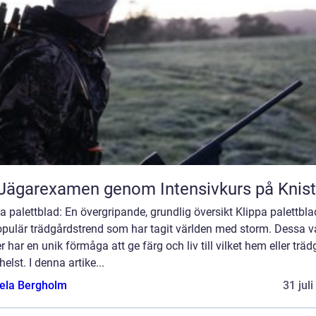
Jägarexamen genom Intensivkurs på Knis
a palettblad: En övergripande, grundlig översikt Klippa palettbla
opulär trädgårdstrend som har tagit världen med storm. Dessa v
r har en unik förmåga att ge färg och liv till vilket hem eller trä
elst. I denna artike...
ela Bergholm
31 jul