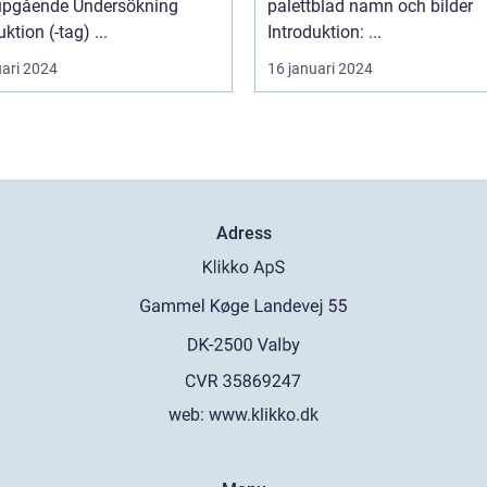
upgående Undersökning
palettblad namn och bilder
Introduktion (-tag) ...
Introduktion: ...
uari 2024
16 januari 2024
Adress
web:
www.klikko.dk