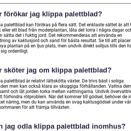
 förökar jag klippa palettblad?
a palettblad kan förökas på flera sätt. Det enklaste sättet är att 
k eller ett blad från moderplantan, låta det torra i några dagar oc
n sätta det i fuktig jord. Det rekommenderas att använda en
ning av kaktusjord och sand för bästa resultat. Se till att place
ya plantan på en ljus plats, men undvik direkt solljus tills den h
 sig ordentligt.
 sköter jag om klippa palettblad?
a palettblad är relativt lättskötta växter. De trivs bäst i soliga
den men kan också klara av skuggiga förhållanden. Vattna de
samt och låt jorden torka mellan vattningarna. Undvik övervattn
tt förhindra rötproblem. När det kommer till gödsel, behöver de i
et näring, men du kan använda en svag kaktusgödsel under vå
sommaren för att främja tillväxten.
n jag odla klippa palettblad inomhus?