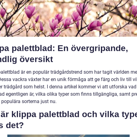
pa palettblad: En övergripande,
dlig översikt
palettblad är en populär trädgårdstrend som har tagit världen m
essa vackra växter har en unik förmåga att ge färg och liv till vi
r trädgård som helst. I denna artikel kommer vi att utforska vad
ad egentligen är, vilka olika typer som finns tillgängliga, samt p
 populära sorterna just nu.
är klippa palettblad och vilka typ
s det?