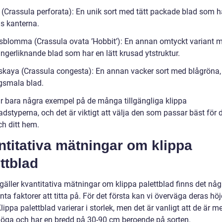
t (Crassula perforata): En unik sort med tätt packade blad som 
gs kanterna.
sblomma (Crassula ovata ’Hobbit’): En annan omtyckt variant 
ingerliknande blad som har en lätt krusad ytstruktur.
skaya (Crassula congesta): En annan vacker sort med blågröna, 
gsmala blad.
r bara några exempel på de många tillgängliga klippa
adstyperna, och det är viktigt att välja den som passar bäst för 
h ditt hem.
titativa mätningar om klippa
ttblad
gäller kvantitativa mätningar om klippa palettblad finns det någ
nta faktorer att titta på. För det första kan vi överväga deras hö
lippa palettblad varierar i storlek, men det är vanligt att de är m
öga och har en bredd på 30-90 cm beroende på sorten.