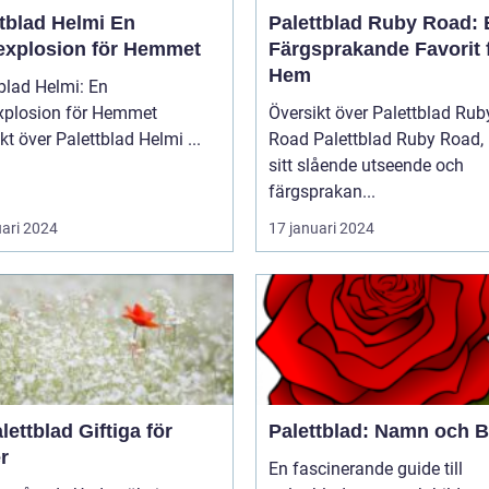
tblad Helmi En
Palettblad Ruby Road: 
explosion för Hemmet
Färgsprakande Favorit 
Hem
blad Helmi: En
xplosion för Hemmet
Översikt över Palettblad Rub
Översikt över Palettblad Helmi ...
Road Palettblad Ruby Road, med
sitt slående utseende och
färgsprakan...
uari 2024
17 januari 2024
lettblad Giftiga för
Palettblad: Namn och B
r
En fascinerande guide till