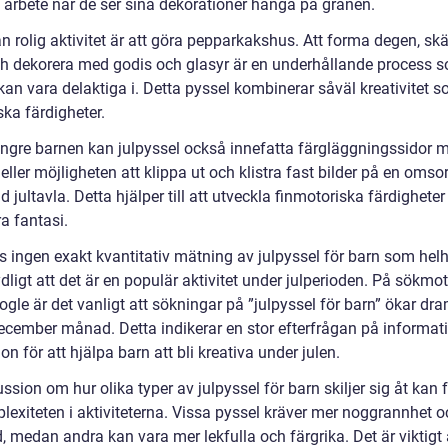
t arbete när de ser sina dekorationer hänga på granen.
 rolig aktivitet är att göra pepparkakshus. Att forma degen, skä
ch dekorera med godis och glasyr är en underhållande process 
kan vara delaktiga i. Detta pyssel kombinerar såväl kreativitet 
ska färdigheter.
yngre barnen kan julpyssel också innefatta färgläggningssidor 
eller möjligheten att klippa ut och klistra fast bilder på en omsor
 jultavla. Detta hjälper till att utveckla finmotoriska färdighete
a fantasi.
ns ingen exakt kvantitativ mätning av julpyssel för barn som hel
ydligt att det är en populär aktivitet under julperioden. På sökmo
le är det vanligt att sökningar på ”julpyssel för barn” ökar dra
ecember månad. Detta indikerar en stor efterfrågan på informat
ion för att hjälpa barn att bli kreativa under julen.
ssion om hur olika typer av julpyssel för barn skiljer sig åt kan
lexiteten i aktiviteterna. Vissa pyssel kräver mer noggrannhet o
 medan andra kan vara mer lekfulla och färgrika. Det är viktigt a