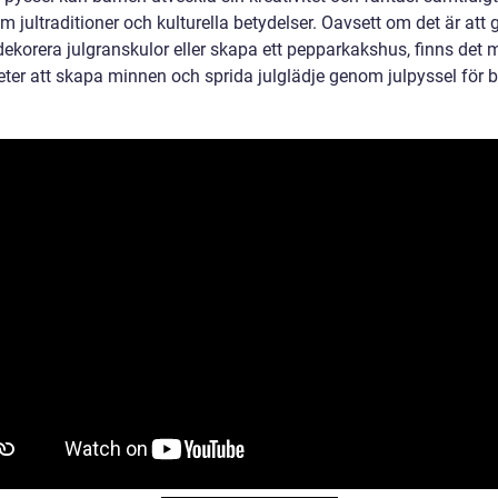
om jultraditioner och kulturella betydelser. Oavsett om det är att 
 dekorera julgranskulor eller skapa ett pepparkakshus, finns det
eter att skapa minnen och sprida julglädje genom julpyssel för b