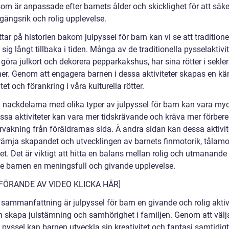
om är anpassade efter barnets ålder och skicklighet för att säke
gångsrik och rolig upplevelse.
ittar på historien bakom julpyssel för barn kan vi se att tradition
 sig långt tillbaka i tiden. Många av de traditionella pysselaktivi
göra julkort och dekorera pepparkakshus, har sina rötter i sekle
oner. Genom att engagera barnen i dessa aktiviteter skapas en kä
tet och förankring i våra kulturella rötter.
h nackdelarna med olika typer av julpyssel för barn kan vara my
Vissa aktiviteter kan vara mer tidskrävande och kräva mer förber
rvakning från föräldrarnas sida. Å andra sidan kan dessa aktivit
rämja skapandet och utvecklingen av barnets finmotorik, tålam
tet. Det är viktigt att hitta en balans mellan rolig och utmanande
 ge barnen en meningsfull och givande upplevelse.
NFÖRANDE AV VIDEO KLICKA HÄR]
sammanfattning är julpyssel för barn en givande och rolig aktiv
 skapa julstämning och samhörighet i familjen. Genom att välja
 pyssel kan barnen utveckla sin kreativitet och fantasi samtidig