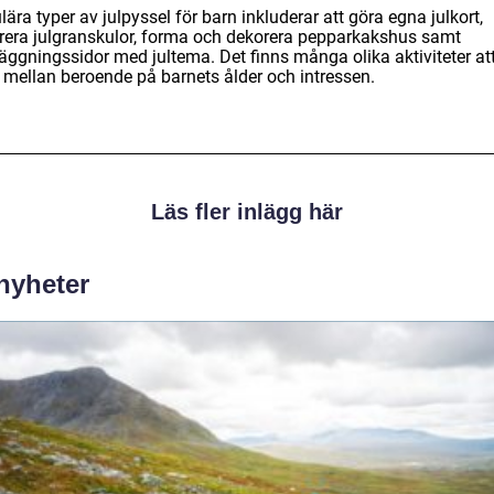
ära typer av julpyssel för barn inkluderar att göra egna julkort,
rera julgranskulor, forma och dekorera pepparkakshus samt
läggningssidor med jultema. Det finns många olika aktiviteter at
a mellan beroende på barnets ålder och intressen.
Läs fler inlägg här
 nyheter