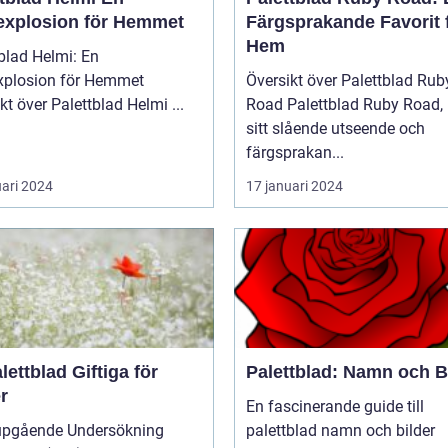
explosion för Hemmet
Färgsprakande Favorit 
Hem
blad Helmi: En
xplosion för Hemmet
Översikt över Palettblad Rub
Översikt över Palettblad Helmi ...
Road Palettblad Ruby Road, med
sitt slående utseende och
färgsprakan...
uari 2024
17 januari 2024
lettblad Giftiga för
Palettblad: Namn och B
r
En fascinerande guide till
upgående Undersökning
palettblad namn och bilder