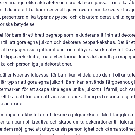
s en mängd olika aktiviteter och projekt som passar för olika ål
n. I denna artikel kommer vi att ge en övergripande översikt av j
n, presentera olika typer av pyssel och diskutera deras unika eg
oriska betydelse.
l för barn är ett brett begrepp som inkluderar allt från att dekor
r till att göra egna julkort och dekorera pepparkakshus. Det är et
 att engagera sig i jultraditioner och uttrycka sin kreativitet. Oa
tt klippa och klistra, måla eller forma, finns det oändliga möjlighe
ika och personliga juldekorationer.
gäller typer av julpyssel för barn kan vi dela upp dem i olika kate
är typ är att göra egna julkort. Barn kan använda färgpennor, gli
termärken för att skapa sina egna unika julkort till familj och vä
 ett bra sätt för barn att visa sin uppskattning och sprida julglädj
ra och kära.
n populär aktivitet är att dekorera julgranskulor. Med färgglada
ter kan barn bli kreativa och skapa unika dekorationer till julgran
r dem möjlighet att uttrycka sin personlighet och känna stolthet