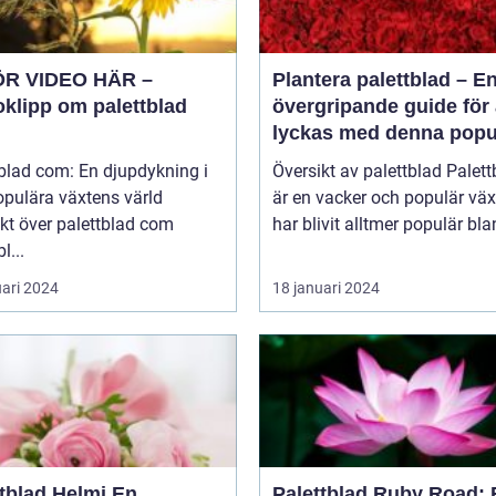
ÖR VIDEO HÄR –
Plantera palettblad – E
oklipp om palettblad
övergripande guide för 
lyckas med denna popu
växt
blad com: En djupdykning i
Översikt av palettblad Palettblad
opulära växtens värld
är en vacker och populär vä
kt över palettblad com
har blivit alltmer populär blan
l...
uari 2024
18 januari 2024
tblad Helmi En
Palettblad Ruby Road: 