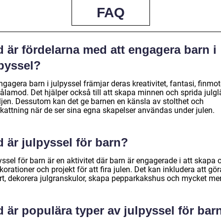
FAQ
 är fördelarna med att engagera barn i
lpyssel?
ngagera barn i julpyssel främjar deras kreativitet, fantasi, finmot
ålamod. Det hjälper också till att skapa minnen och sprida julglä
ljen. Dessutom kan det ge barnen en känsla av stolthet och
kattning när de ser sina egna skapelser användas under julen.
 är julpyssel för barn?
ssel för barn är en aktivitet där barn är engagerade i att skapa o
korationer och projekt för att fira julen. Det kan inkludera att gör
ort, dekorera julgranskulor, skapa pepparkakshus och mycket mer
 är populära typer av julpyssel för bar