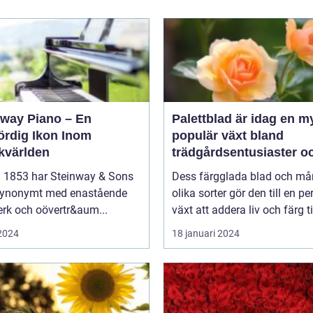
nway Piano – En
Palettblad är idag en m
ördig Ikon Inom
populär växt bland
kvärlden
trädgårdsentusiaster o
inom inredning
 1853 har Steinway & Sons
Dess färgglada blad och m
 synonymt med enastående
olika sorter gör den till en pe
rk och oövertr&aum...
växt att addera liv och färg til
 2024
18 januari 2024