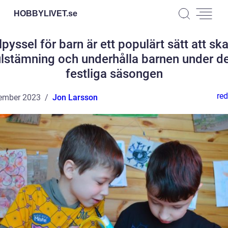
HOBBYLIVET.
se
lpyssel för barn är ett populärt sätt att sk
ulstämning och underhålla barnen under d
festliga säsongen
red
ember 2023
Jon Larsson