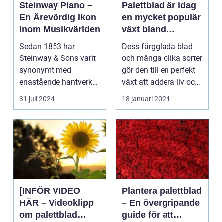
Steinway Piano –
Palettblad är idag
En Ärevördig Ikon
en mycket populär
Inom Musikvärlden
växt bland
trädgårdsentusiast
Sedan 1853 har
Dess färgglada blad
er och inom
Steinway & Sons varit
och många olika sorter
inredning
synonymt med
gör den till en perfekt
enastående hantverk
växt att addera liv och
och oövertr&aum...
färg till...
31 juli 2024
18 januari 2024
[INFÖR VIDEO
Plantera palettblad
HÄR – Videoklipp
– En övergripande
om palettblad
guide för att