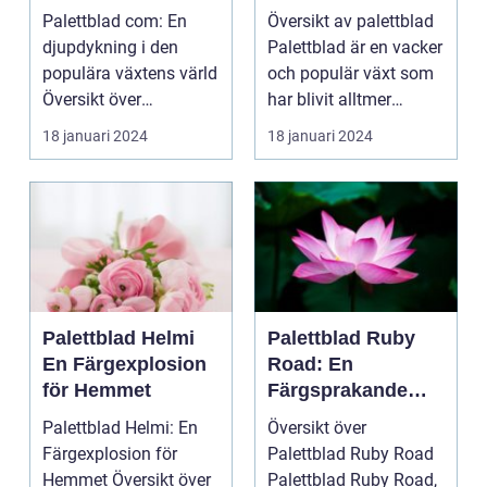
com]
lyckas med denna
Palettblad com: En
Översikt av palettblad
populära växt
djupdykning i den
Palettblad är en vacker
populära växtens värld
och populär växt som
Översikt över
har blivit alltmer
palettblad com
populär blan...
18 januari 2024
18 januari 2024
Palettbl...
Palettblad Helmi
Palettblad Ruby
En Färgexplosion
Road: En
för Hemmet
Färgsprakande
Favorit för Hem
Palettblad Helmi: En
Översikt över
Färgexplosion för
Palettblad Ruby Road
Hemmet Översikt över
Palettblad Ruby Road,