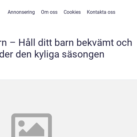
Annonsering
Om oss
Cookies
Kontakta oss
rn – Håll ditt barn bekvämt och
der den kyliga säsongen