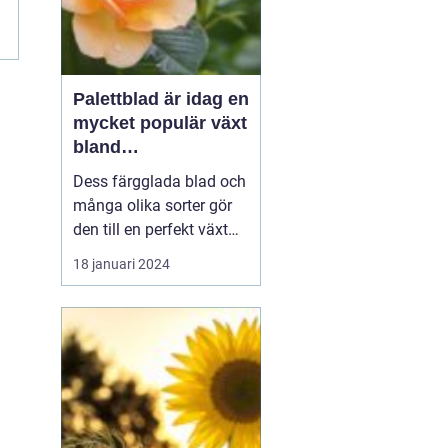
Palettblad är idag en
mycket populär växt
bland
trädgårdsentusiaste
Dess färgglada blad och
r och inom
många olika sorter gör
inredning
den till en perfekt växt
att addera liv och färg till
18 januari 2024
både trädgårdar och
inomhusmiljöer. I denna
artikel kommer vi att
utforska de olika
palettblad sorterna som
finns tillgängliga på
marknaden och ge di...