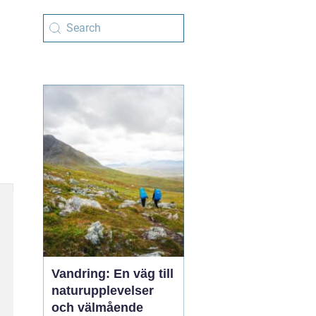
Vandring: En väg till
naturupplevelser
och välmående