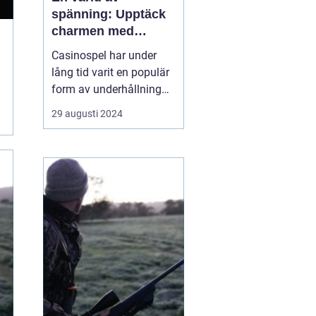
spänning: Upptäck
charmen med
casino
Casinospel har under
lång tid varit en populär
form av underhållning
världen över. Från de
29 augusti 2024
glittrande casinogolven i
Las Vegas till de digitala
spelhallarnas neonljus
online, erbjuder
casinovärlden en unik
mix av...