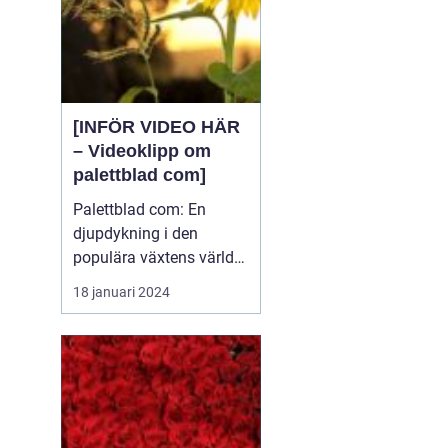
[INFÖR VIDEO HÄR
– Videoklipp om
palettblad com]
Palettblad com: En
djupdykning i den
populära växtens värld
Översikt över palettblad
18 januari 2024
com Palettblad com är
en online-plattform som
riktar sig till
växtentusiaster och
trädgårdsälskare över
hela världen. Det