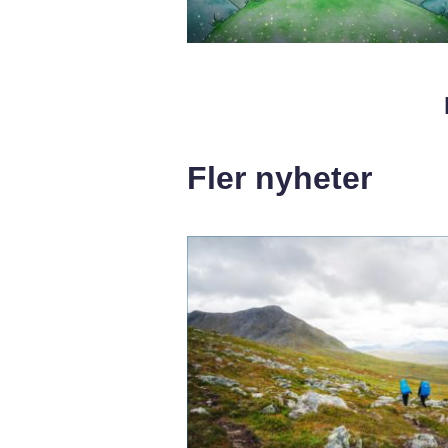
Fler nyheter