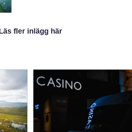
Läs fler inlägg här