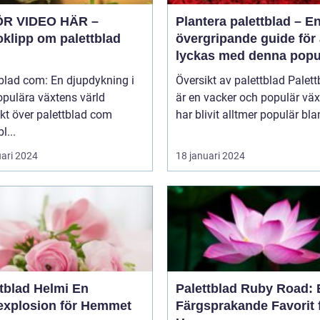
ÖR VIDEO HÄR –
Plantera palettblad – E
oklipp om palettblad
övergripande guide för 
lyckas med denna popu
växt
blad com: En djupdykning i
Översikt av palettblad Palettblad
opulära växtens värld
är en vacker och populär vä
kt över palettblad com
har blivit alltmer populär blan
l...
uari 2024
18 januari 2024
tblad Helmi En
Palettblad Ruby Road: 
explosion för Hemmet
Färgsprakande Favorit 