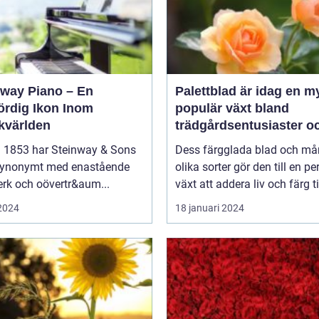
nway Piano – En
Palettblad är idag en m
ördig Ikon Inom
populär växt bland
kvärlden
trädgårdsentusiaster o
inom inredning
 1853 har Steinway & Sons
Dess färgglada blad och m
 synonymt med enastående
olika sorter gör den till en pe
rk och oövertr&aum...
växt att addera liv och färg til
 2024
18 januari 2024