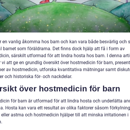
r en vanlig åkomma hos barn och kan vara både besvärlig och 
l barnet som föräldrarna. Det finns dock hjälp att få i form av
cin, särskilt utformad för att lindra hosta hos barn. I denna arti
vi att ge en grundlig översikt över hostmedicin för barn, presen
yper av hostmedicin, utforska kvantitativa mätningar samt diskut
er och historiska för- och nackdelar.
sikt över hostmedicin för barn
icin för barn är utformad för att lindra hosta och underlätta a
. Hosta kan vara ett resultat av olika faktorer såsom förkylning
r eller astma och hostmedicin hjälper till att minska irritationen i
n.