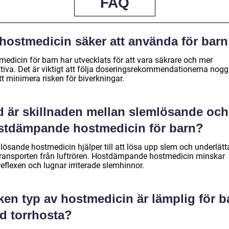
FAQ
 hostmedicin säker att använda för bar
medicin för barn har utvecklats för att vara säkrare och mer
ktiva. Det är viktigt att följa doseringsrekommendationerna nogg
tt minimera risken för biverkningar.
d är skillnaden mellan slemlösande och
stdämpande hostmedicin för barn?
lösande hostmedicin hjälper till att lösa upp slem och underlätt
transporten från luftrören. Hostdämpande hostmedicin minskar
eflexen och lugnar irriterade slemhinnor.
ken typ av hostmedicin är lämplig för b
d torrhosta?