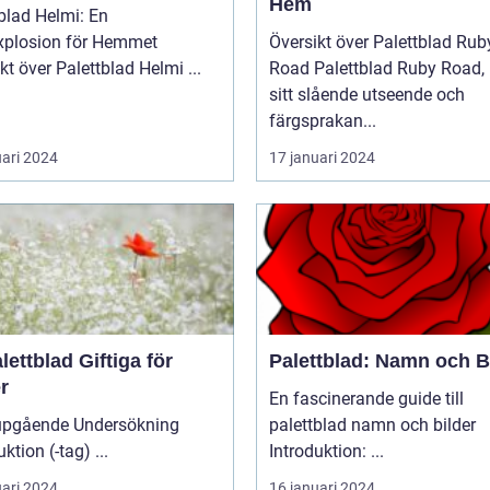
Hem
blad Helmi: En
xplosion för Hemmet
Översikt över Palettblad Rub
Översikt över Palettblad Helmi ...
Road Palettblad Ruby Road, med
sitt slående utseende och
färgsprakan...
uari 2024
17 januari 2024
lettblad Giftiga för
Palettblad: Namn och B
r
En fascinerande guide till
upgående Undersökning
palettblad namn och bilder
Introduktion (-tag) ...
Introduktion: ...
uari 2024
16 januari 2024