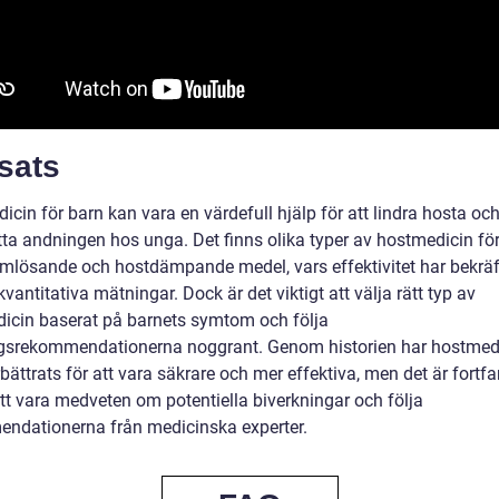
sats
cin för barn kan vara en värdefull hjälp för att lindra hosta oc
tta andningen hos unga. Det finns olika typer av hostmedicin fö
mlösande och hostdämpande medel, vars effektivitet har bekräf
antitativa mätningar. Dock är det viktigt att välja rätt typ av
icin baserat på barnets symtom och följa
gsrekommendationerna noggrant. Genom historien har hostmedi
bättrats för att vara säkrare och mer effektiva, men det är fortf
att vara medveten om potentiella biverkningar och följa
ndationerna från medicinska experter.