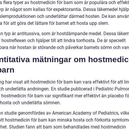
s flera typer av hostmedicin för barn som är populära och effekt
yp är något som kallas för expektorantia. Dessa läkemedel hjälper
 slemproduktionen och underlättar därmed hosten. De kan anvä
a för att göra det lättare för barnet att hosta upp slem.
n typ är antitussiva, som är hostdämpande medel. Dessa läke
hostreflexen och hjälper till att lindra torrhosta. De är speciellt
ara när hostan är störande och påverkar barnets sömn och var
ntitativa mätningar om hostmedic
barn
g har visat att hostmedicin för barn kan vara effektivt för att li
ch underlätta andningen. En studie publicerad i Pediatric Pulm
 hostmedicin för barn var signifikant mer effektivt än placebo fö
hosta och underlätta sömnen.
n studie genomfördes av American Academy of Pediatrics, vilk
att hostmedicin för barn kan minska hosta och förkorta symto
ghet. Studien fann att barn som behandlades med hostmedicin