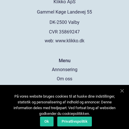
web:
www.klikko.dk
Menu
Annonsering
Om oss
Cookies
På vores website bruges cookies til at huske dine indstillinger,
Kontakta oss
statistik og personalisering af indhold og annoncer. Denne
Sitemap
information deles med tredjepart. Ved fortsat brug af websiden
godkender du cookiepolitikken.
Ok
Privatlivspolitik