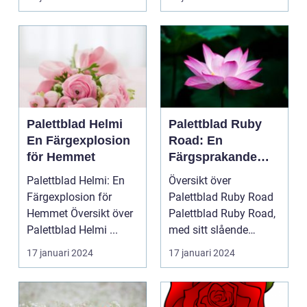
Palettbl...
Palettblad Helmi
Palettblad Ruby
En Färgexplosion
Road: En
för Hemmet
Färgsprakande
Favorit för Hem
Palettblad Helmi: En
Översikt över
Färgexplosion för
Palettblad Ruby Road
Hemmet Översikt över
Palettblad Ruby Road,
Palettblad Helmi ...
med sitt slående
utseende och
17 januari 2024
17 januari 2024
färgsprakan...