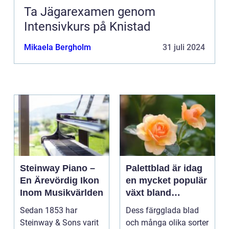
Ta Jägarexamen genom
Intensivkurs på Knistad
Mikaela Bergholm
31 juli 2024
Steinway Piano –
Palettblad är idag
En Ärevördig Ikon
en mycket populär
Inom Musikvärlden
växt bland
trädgårdsentusiast
Sedan 1853 har
Dess färgglada blad
er och inom
Steinway & Sons varit
och många olika sorter