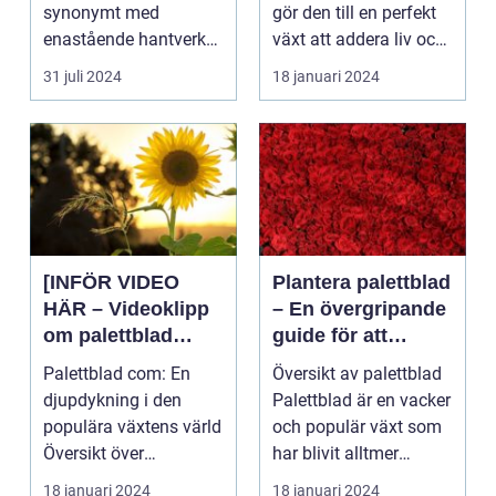
inredning
synonymt med
gör den till en perfekt
enastående hantverk
växt att addera liv och
och oövertr&aum...
färg till...
31 juli 2024
18 januari 2024
[INFÖR VIDEO
Plantera palettblad
HÄR – Videoklipp
– En övergripande
om palettblad
guide för att
com]
lyckas med denna
Palettblad com: En
Översikt av palettblad
populära växt
djupdykning i den
Palettblad är en vacker
populära växtens värld
och populär växt som
Översikt över
har blivit alltmer
palettblad com
populär blan...
18 januari 2024
18 januari 2024