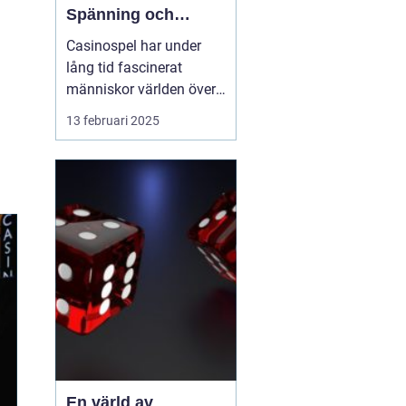
Spänning och
underhållning
Casinospel har under
lång tid fascinerat
människor världen över
med sin unika
13 februari 2025
kombination av
spänning, skicklighet
och tur. Från de
traditionella spelhålorna
i Las Vegas till dagens
moderna
onlineplattformar har ...
En värld av