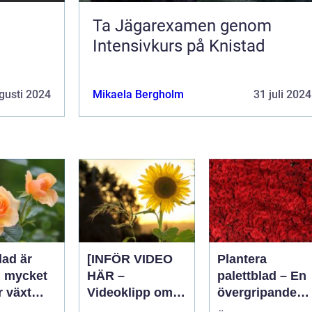
Ta Jägarexamen genom
d
Intensivkurs på Knistad
gusti 2024
Mikaela Bergholm
31 juli 2024
lad är
[INFÖR VIDEO
Plantera
n mycket
HÄR –
palettblad – En
r växt
Videoklipp om
övergripande
palettblad com]
guide för att