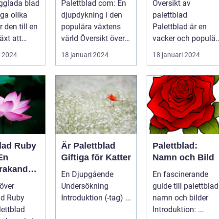
gglada blad
Palettblad com: En
Översikt av
rdsentusi
lyckas med
ga olika
djupdykning i den
palettblad
och inom
denna populära
r den till en
populära växtens
Palettblad är en
ing
växt
äxt att
värld Översikt över
vacker och populär
iv och färg
palettblad com
växt som har blivit
i 2024
18 januari 2024
18 januari 2024
Palettbl...
alltmer populär
blan...
blad Ruby
Är Palettblad
Palettblad:
En
Giftiga för Katter
Namn och Bild
rakande
En Djupgående
En fascinerande
t för Hem
 över
Undersökning
guide till palettblad
ad Ruby
Introduktion (-tag) ...
namn och bilder
Introduktion: ...