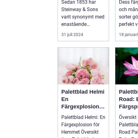
Sedan 1853 har
Dess fär
trädgå
Steinway & Sons
och mån
aster 
varit synonymt med
sorter gö
inredn
enastående
perfekt v
hantverk och
addera l
31 juli 2024
18 januar
oövertr&aum...
till...
Palettblad Helmi
Palett
En
Road: 
Färgexplosion
Färgsp
för Hemmet
Favori
Palettblad Helmi: En
Översikt
Färgexplosion för
Palettbl
Hemmet Översikt
Road Palettblad