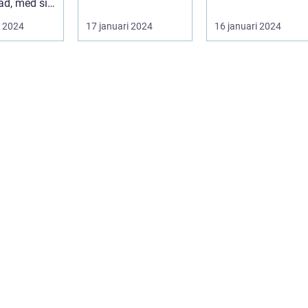
d, med sitt
utseende
i 2024
17 januari 2024
16 januari 2024
sprakan...