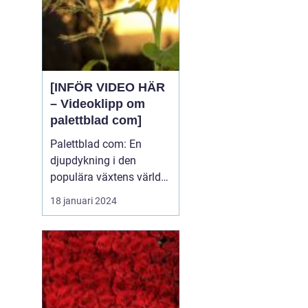
[INFÖR VIDEO HÄR
– Videoklipp om
palettblad com]
Palettblad com: En
djupdykning i den
populära växtens värld
Översikt över palettblad
18 januari 2024
com Palettblad com är
en online-plattform som
riktar sig till
växtentusiaster och
trädgårdsälskare över
hela världen. Det