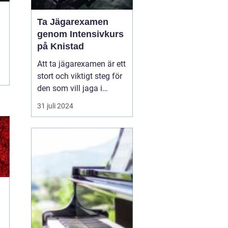
Ta Jägarexamen
genom Intensivkurs
på Knistad
Att ta jägarexamen är ett
stort och viktigt steg för
den som vill jaga i
Sverige. Inte nog med att
31 juli 2024
examen ger de
kunskaper som krävs för
en trygg och ansvarsfull
jakt, den öppnar också
upp dörren till en ny v&...