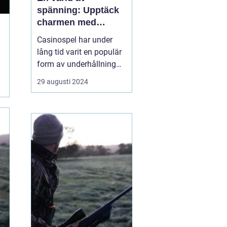
spänning: Upptäck
charmen med
casino
Casinospel har under
lång tid varit en populär
form av underhållning
världen över. Från de
29 augusti 2024
glittrande casinogolven i
Las Vegas till de digitala
spelhallarnas neonljus
online, erbjuder
casinovärlden en unik
mix av...