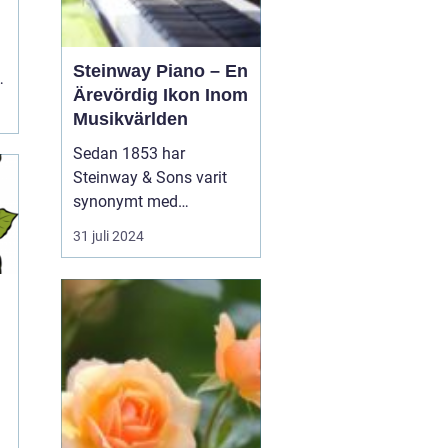
Steinway Piano – En
Ärevördig Ikon Inom
Musikvärlden
Sedan 1853 har
Steinway & Sons varit
synonymt med
enastående hantverk
31 juli 2024
och oöverträffad
ljudkvalitet i
pianovärlden. Steinway-
pianon är inte bara
musikinstrument utan
även konstverk skapade
genom kombinationen
av tra...