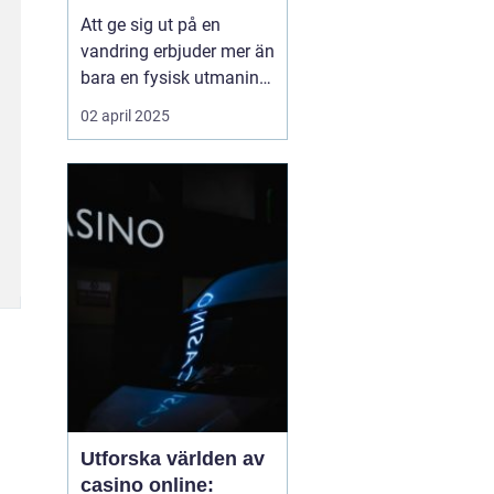
Att ge sig ut på en
vandring erbjuder mer än
bara en fysisk utmaning;
det är en möjlighet att
02 april 2025
återknyta kontakten med
naturen, ladda själen
och stärka kroppen.
Oavsett om det handlar
om en kort
skogspromenad eller...
Utforska världen av
casino online: