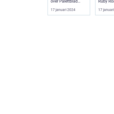
över Palettblad
Ruby Roa
Helmi ...
slående 
17 januari 2024
17 januar
och färg