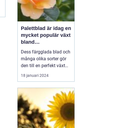
Palettblad är idag en
mycket populär växt
bland
trädgårdsentusiaste
Dess färgglada blad och
r och inom
många olika sorter gör
inredning
den till en perfekt växt
att addera liv och färg till
18 januari 2024
både trädgårdar och
inomhusmiljöer. I denna
artikel kommer vi att
utforska de olika
palettblad sorterna som
finns tillgängliga på
marknaden och ge di...