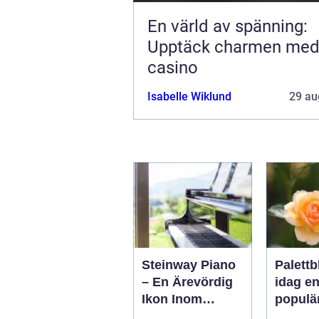
En värld av spänning:
Upptäck charmen me
casino
Isabelle Wiklund
29 au
Steinway Piano
Palettb
– En Ärevördig
idag e
Ikon Inom
populä
Musikvärlden
bland