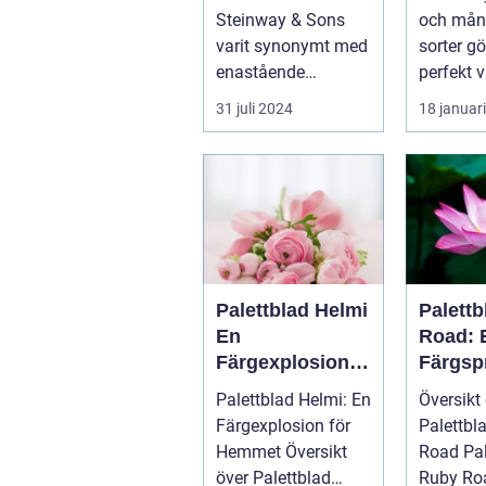
trädgå
Steinway & Sons
och mån
aster 
varit synonymt med
sorter gö
inredn
enastående
perfekt v
hantverk och
addera l
31 juli 2024
18 januar
oövertr&aum...
till...
Palettblad Helmi
Palett
En
Road: 
Färgexplosion
Färgsp
för Hemmet
Favori
Palettblad Helmi: En
Översikt
Färgexplosion för
Palettbl
Hemmet Översikt
Road Palettblad
över Palettblad
Ruby Roa