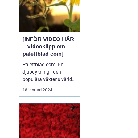
[INFÖR VIDEO HÄR
– Videoklipp om
palettblad com]
Palettblad com: En
djupdykning i den
populära växtens värld
Översikt över palettblad
18 januari 2024
com Palettblad com är
en online-plattform som
riktar sig till
växtentusiaster och
trädgårdsälskare över
hela världen. Det