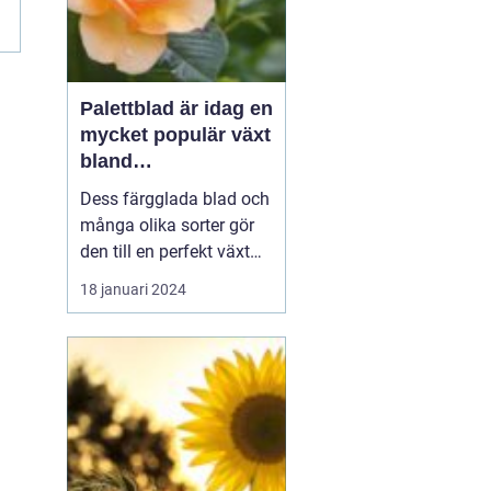
Palettblad är idag en
mycket populär växt
bland
trädgårdsentusiaste
Dess färgglada blad och
r och inom
många olika sorter gör
inredning
den till en perfekt växt
att addera liv och färg till
18 januari 2024
både trädgårdar och
inomhusmiljöer. I denna
artikel kommer vi att
utforska de olika
palettblad sorterna som
finns tillgängliga på
marknaden och ge di...