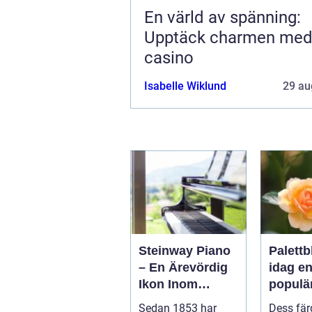
En värld av spänning:
Upptäck charmen me
casino
Isabelle Wiklund
29 au
Steinway Piano
Palettb
– En Ärevördig
idag e
Ikon Inom
populä
Musikvärlden
bland
Sedan 1853 har
Dess fär