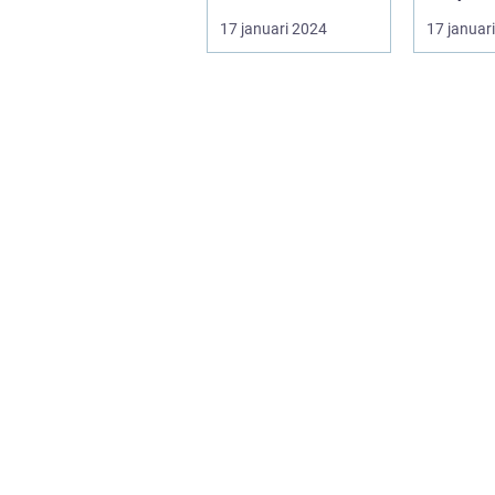
Helmi ...
slående 
17 januari 2024
17 januar
och färg