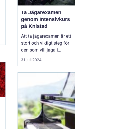
Ta Jägarexamen
genom Intensivkurs
på Knistad
Att ta jägarexamen är ett
stort och viktigt steg för
den som vill jaga i
Sverige. Inte nog med att
31 juli 2024
examen ger de
kunskaper som krävs för
en trygg och ansvarsfull
jakt, den öppnar också
upp dörren till en ny v&...