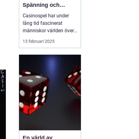
Spänning och
underhållning
Casinospel har under
lång tid fascinerat
människor världen över
med sin unika
13 februari 2025
kombination av
spänning, skicklighet
och tur. Från de
traditionella spelhålorna
i Las Vegas till dagens
moderna
onlineplattformar har ...
En värld av