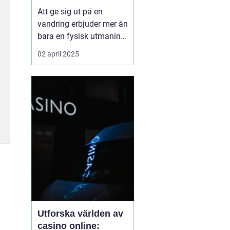
Att ge sig ut på en
vandring erbjuder mer än
bara en fysisk utmaning;
det är en möjlighet att
02 april 2025
återknyta kontakten med
naturen, ladda själen
och stärka kroppen.
Oavsett om det handlar
om en kort
skogspromenad eller...
Utforska världen av
casino online: