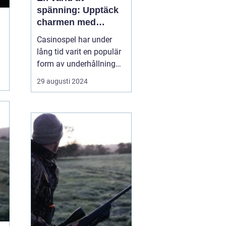
spänning: Upptäck
charmen med
casino
Casinospel har under
lång tid varit en populär
form av underhållning
världen över. Från de
29 augusti 2024
glittrande casinogolven i
Las Vegas till de digitala
spelhallarnas neonljus
online, erbjuder
casinovärlden en unik
mix av...