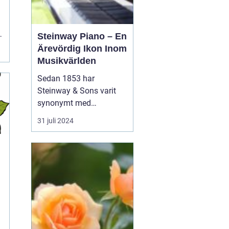
Steinway Piano – En
Ärevördig Ikon Inom
Musikvärlden
Sedan 1853 har
Steinway & Sons varit
synonymt med
enastående hantverk
31 juli 2024
och oöverträffad
ljudkvalitet i
pianovärlden. Steinway-
pianon är inte bara
musikinstrument utan
även konstverk skapade
genom kombinationen
av tra...