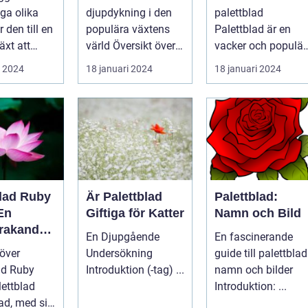
rdsentusi
lyckas med
ga olika
djupdykning i den
palettblad
och inom
denna populära
r den till en
populära växtens
Palettblad är en
ing
växt
äxt att
värld Översikt över
vacker och populär
iv och färg
palettblad com
växt som har blivit
i 2024
18 januari 2024
18 januari 2024
Palettbl...
alltmer populär
blan...
blad Ruby
Är Palettblad
Palettblad:
En
Giftiga för Katter
Namn och Bild
rakande
En Djupgående
En fascinerande
t för Hem
 över
Undersökning
guide till palettblad
ad Ruby
Introduktion (-tag) ...
namn och bilder
Introduktion: ...
d, med sitt