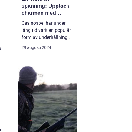
spänning: Upptäck
charmen med
casino
Casinospel har under
lång tid varit en populär
form av underhållning
världen över. Från de
29 augusti 2024
e
glittrande casinogolven i
Las Vegas till de digitala
spelhallarnas neonljus
online, erbjuder
casinovärlden en unik
mix av...
n.