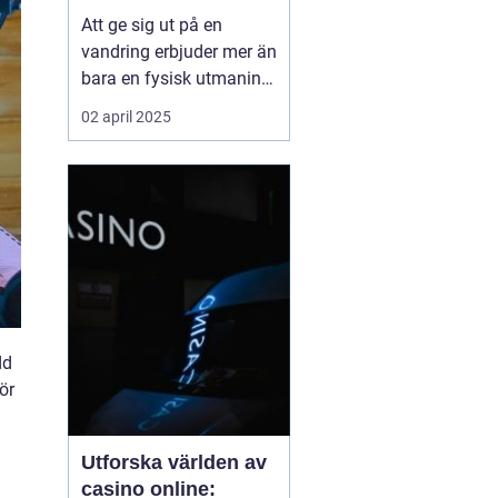
Att ge sig ut på en
vandring erbjuder mer än
bara en fysisk utmaning;
det är en möjlighet att
02 april 2025
återknyta kontakten med
naturen, ladda själen
och stärka kroppen.
Oavsett om det handlar
om en kort
skogspromenad eller...
dd
ör
Utforska världen av
casino online: