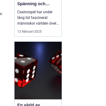
Spänning och
underhållning
Casinospel har under
en
lång tid fascinerat
människor världen över
med sin unika
13 februari 2025
kombination av
spänning, skicklighet
och tur. Från de
traditionella spelhålorna
i Las Vegas till dagens
moderna
onlineplattformar har ...
En värld av