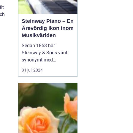
lt
och
Steinway Piano – En
Ärevördig Ikon Inom
Musikvärlden
Sedan 1853 har
Steinway & Sons varit
synonymt med
enastående hantverk
31 juli 2024
och oöverträffad
ljudkvalitet i
pianovärlden. Steinway-
pianon är inte bara
musikinstrument utan
även konstverk skapade
genom kombinationen
av tra...