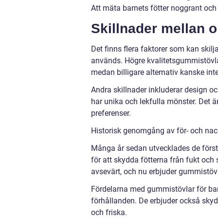
Att mäta barnets fötter noggrant och 
Skillnader mellan 
Det finns flera faktorer som kan skilj
används. Högre kvalitetsgummistövlar
medan billigare alternativ kanske inte 
Andra skillnader inkluderar design o
har unika och lekfulla mönster. Det ä
preferenser.
Historisk genomgång av för- och nac
Många år sedan utvecklades de förs
för att skydda fötterna från fukt och
avsevärt, och nu erbjuder gummistövla
Fördelarna med gummistövlar för barn ä
förhållanden. De erbjuder också skydd 
och friska.