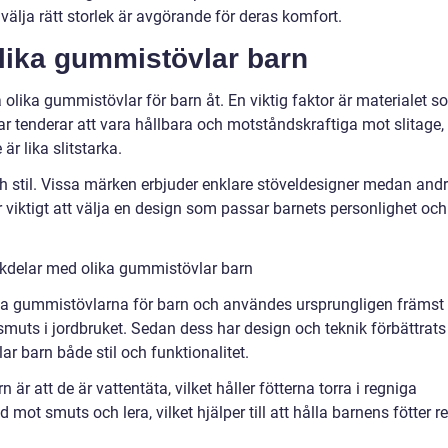
välja rätt storlek är avgörande för deras komfort.
olika gummistövlar barn
a olika gummistövlar för barn åt. En viktig faktor är materialet 
 tenderar att vara hållbara och motståndskraftiga mot slitage,
är lika slitstarka.
ch stil. Vissa märken erbjuder enklare stöveldesigner medan and
r viktigt att välja en design som passar barnets personlighet och
kdelar med olika gummistövlar barn
ta gummistövlarna för barn och användes ursprungligen främst
 smuts i jordbruket. Sedan dess har design och teknik förbättrats
r barn både stil och funktionalitet.
r att de är vattentäta, vilket håller fötterna torra i regniga
mot smuts och lera, vilket hjälper till att hålla barnens fötter r