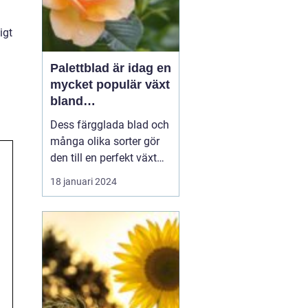
igt
Palettblad är idag en
mycket populär växt
bland
trädgårdsentusiaste
Dess färgglada blad och
r och inom
många olika sorter gör
inredning
den till en perfekt växt
att addera liv och färg till
18 januari 2024
både trädgårdar och
inomhusmiljöer. I denna
artikel kommer vi att
utforska de olika
palettblad sorterna som
finns tillgängliga på
marknaden och ge di...