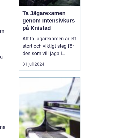
Ta Jägarexamen
genom Intensivkurs
på Knistad
som
Att ta jägarexamen är ett
stort och viktigt steg för
den som vill jaga i
ra
Sverige. Inte nog med att
31 juli 2024
examen ger de
kunskaper som krävs för
en trygg och ansvarsfull
jakt, den öppnar också
upp dörren till en ny v&...
ena