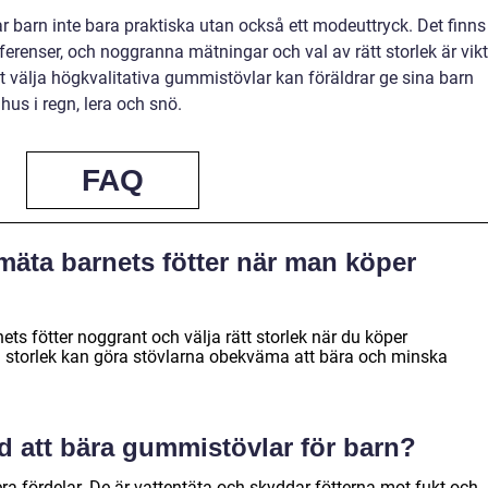
barn inte bara praktiska utan också ett modeuttryck. Det finns
ferenser, och noggranna mätningar och val av rätt storlek är vikt
t välja högkvalitativa gummistövlar kan föräldrar ge sina barn
hus i regn, lera och snö.
FAQ
t mäta barnets fötter när man köper
ets fötter noggrant och välja rätt storlek när du köper
g storlek kan göra stövlarna obekväma att bära och minska
d att bära gummistövlar för barn?
ra fördelar. De är vattentäta och skyddar fötterna mot fukt och