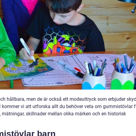
 och hållbara, men de är också ett modeuttryck som erbjuder sky
el kommer vi att utforska allt du behöver veta om gummistövlar f
et, mätningar, skillnader mellan olika märken och en historisk
istövlar barn