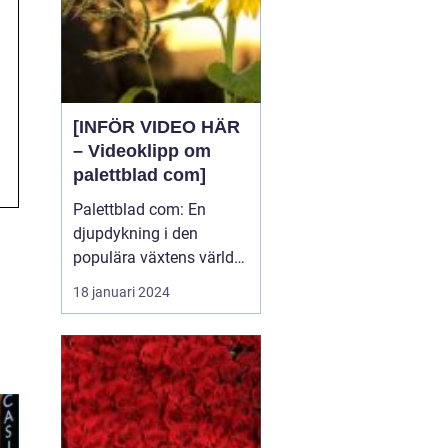
[INFÖR VIDEO HÄR
– Videoklipp om
palettblad com]
Palettblad com: En
djupdykning i den
populära växtens värld
Översikt över palettblad
18 januari 2024
com Palettblad com är
en online-plattform som
riktar sig till
växtentusiaster och
trädgårdsälskare över
hela världen. Det