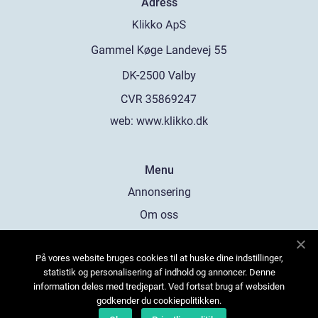
Adress
web:
www.klikko.dk
Menu
Annonsering
Om oss
Cookies
På vores website bruges cookies til at huske dine indstillinger,
Kontakta oss
statistik og personalisering af indhold og annoncer. Denne
Sitemap
information deles med tredjepart. Ved fortsat brug af websiden
godkender du cookiepolitikken.