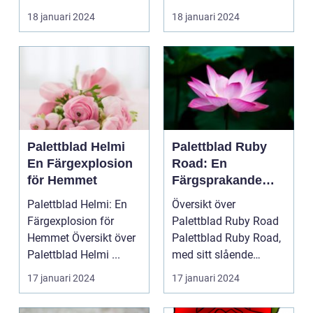
palettblad com
populär blan...
18 januari 2024
18 januari 2024
Palettbl...
Palettblad Helmi
Palettblad Ruby
En Färgexplosion
Road: En
för Hemmet
Färgsprakande
Favorit för Hem
Palettblad Helmi: En
Översikt över
Färgexplosion för
Palettblad Ruby Road
Hemmet Översikt över
Palettblad Ruby Road,
Palettblad Helmi ...
med sitt slående
utseende och
17 januari 2024
17 januari 2024
färgsprakan...