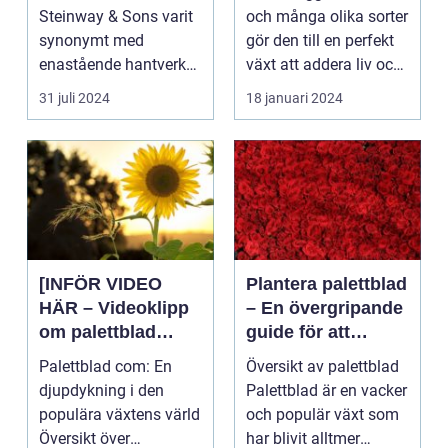
er och inom
Steinway & Sons varit
och många olika sorter
inredning
synonymt med
gör den till en perfekt
enastående hantverk
växt att addera liv och
och oövertr&aum...
färg till...
31 juli 2024
18 januari 2024
[INFÖR VIDEO
Plantera palettblad
HÄR – Videoklipp
– En övergripande
om palettblad
guide för att
com]
lyckas med denna
Palettblad com: En
Översikt av palettblad
populära växt
djupdykning i den
Palettblad är en vacker
populära växtens värld
och populär växt som
Översikt över
har blivit alltmer