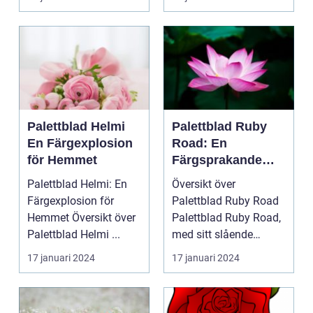
Palettbl...
Palettblad Helmi
Palettblad Ruby
En Färgexplosion
Road: En
för Hemmet
Färgsprakande
Favorit för Hem
Palettblad Helmi: En
Översikt över
Färgexplosion för
Palettblad Ruby Road
Hemmet Översikt över
Palettblad Ruby Road,
Palettblad Helmi ...
med sitt slående
utseende och
17 januari 2024
17 januari 2024
färgsprakan...