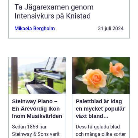
Ta Jägarexamen genom
Intensivkurs på Knistad
Mikaela Bergholm
31 juli 2024
Steinway Piano –
Palettblad är idag
En Ärevördig Ikon
en mycket populär
Inom Musikvärlden
växt bland
trädgårdsentusiast
Sedan 1853 har
Dess färgglada blad
er och inom
Steinway & Sons varit
och många olika sorter