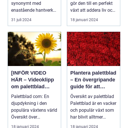
inredning
synonymt med
gör den till en perfekt
enastående hantverk
växt att addera liv och
och oövertr&aum...
färg till...
31 juli 2024
18 januari 2024
[INFÖR VIDEO
Plantera palettblad
HÄR – Videoklipp
– En övergripande
om palettblad
guide för att
com]
lyckas med denna
Palettblad com: En
Översikt av palettblad
populära växt
djupdykning i den
Palettblad är en vacker
populära växtens värld
och populär växt som
Översikt över
har blivit alltmer
palettblad com
populär blan...
18 januari 2024
18 januari 2024