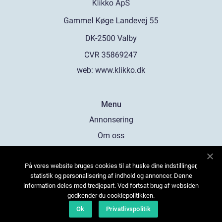
web:
www.klikko.dk
Menu
Annonsering
Om oss
Cookies
På vores website bruges cookies til at huske dine indstillinger,
Kontakta oss
statistik og personalisering af indhold og annoncer. Denne
Sitemap
information deles med tredjepart. Ved fortsat brug af websiden
godkender du cookiepolitikken.
Ok
Privatlivspolitik