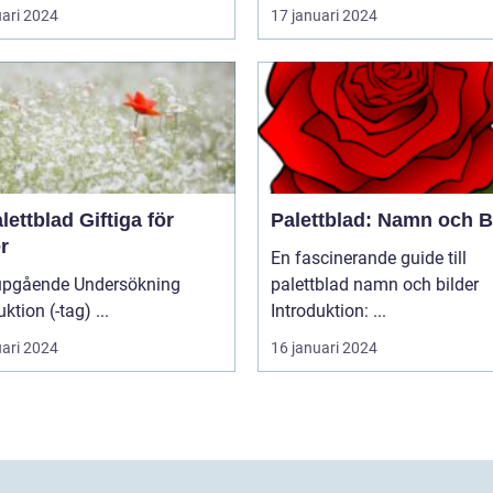
uari 2024
17 januari 2024
lettblad Giftiga för
Palettblad: Namn och B
r
En fascinerande guide till
upgående Undersökning
palettblad namn och bilder
Introduktion (-tag) ...
Introduktion: ...
uari 2024
16 januari 2024