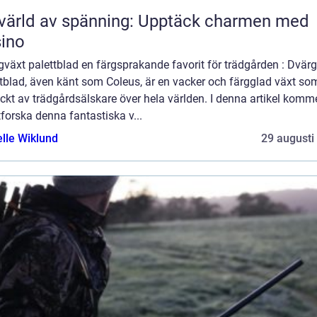
värld av spänning: Upptäck charmen med
ino
växt palettblad en färgsprakande favorit för trädgården : Dvär
tblad, även känt som Coleus, är en vacker och färgglad växt so
kt av trädgårdsälskare över hela världen. I denna artikel komme
tforska denna fantastiska v...
elle Wiklund
29 augusti