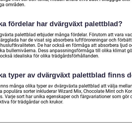
iga områden.
ka fördelar har dvärgväxt palettblad?
gväxta palettblad erbjuder många fördelar. Förutom att vara va
ärgglada har de visat sig absorbera luftföroreningar och förbätt
husluftkvaliteten. De har också en förmåga att absorbera ljud 
ka bullernivåerna. Dess anpassningsförmåga till olika klimat gö
också idealiska för olika trädgårdsförhållanden.
ka typer av dvärgväxt palettblad finns 
inns många olika typer av dvärgväxta palettblad att välja mellan
a populära sorter inkluderar Wizard Mix, Chocolate Mint och Ko
es. Varje sort har unika egenskaper och färgvariationer som gör
ktiva för trädgårdar och krukor.