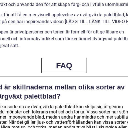
växt och använda den för att skapa färg- och livfulla utomhusmil
n, för att få en mer visuell upplevelse av dvärgväxta palettblad,
itt på den här inspirerande videon [LÄGG TILL LÄNK TILL VIDEO 
en är privatpersoner och tonen är formell för att ge läsare en
ionell och informativ artikel som täcker ämnet dvärgväxt palett
jerat sätt.
FAQ
 är skillnaderna mellan olika sorter av
ärgväxt palettblad?
lika sorterna av dvärgväxta palettblad kan skilja sig åt genom
ek, mönster och tolerans mot sol och torka. Vissa sorter har stör
mer imponerande blad, medan andra har mindre och mer subtila
er. När det gäller ljus- och vattenförhållanden kan vissa sorter 
åliga mot sol och torka, medan andra trivs bäst i skuggiga eller