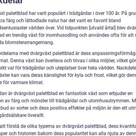
kdelar
t palettblad har varit populärt i trädgårdar i över 100 år. På gr
ra färg och lättodlade natur har det varit en favorit bland
sentusiaster världen över. Vid tidpunkten [utvald årtal] blev dvä
lad en trendig växt för inomhusodling och användes ofta för att
da blomsterarrangemang.
ördelarna med dvärgväxt palettblad är dess anpassningsförmåga 
imat. Denna växt kan överleva och trivas i olika miljöer, vilket gör 
ärkt val för trädgårdar och uteplatser över hela världen. Nackde
xter kan vara deras känslighet för kyla och frost, vilket gör de
 för varmare klimat.
ndan är dvärgväxt palettblad en fantastisk växt som erbjuder en
on av färg och mönster till trädgårdar och utomhusutrymmen. Me
bud av sorter och dess positiva effekter på miljön är den ett utm
gårdsälskare överallt.
tt förstå de olika typerna av dvärgväxt palettblad, dess kvantit
per och historien bakom dess popularitet kan alla njuta av den