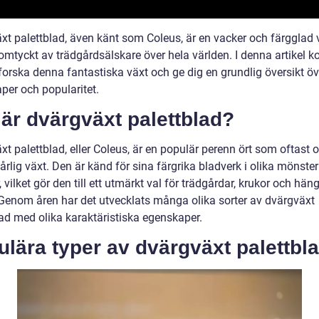
xt palettblad, även känt som Coleus, är en vacker och färgglad 
omtyckt av trädgårdsälskare över hela världen. I denna artikel 
tforska denna fantastiska växt och ge dig en grundlig översikt ö
per och popularitet.
är dvärgväxt palettblad?
t palettblad, eller Coleus, är en populär perenn ört som oftast 
rlig växt. Den är känd för sina färgrika bladverk i olika mönste
 vilket gör den till ett utmärkt val för trädgårdar, krukor och hä
 Genom åren har det utvecklats många olika sorter av dvärgväxt
lad med olika karaktäristiska egenskaper.
lära typer av dvärgväxt palettbl