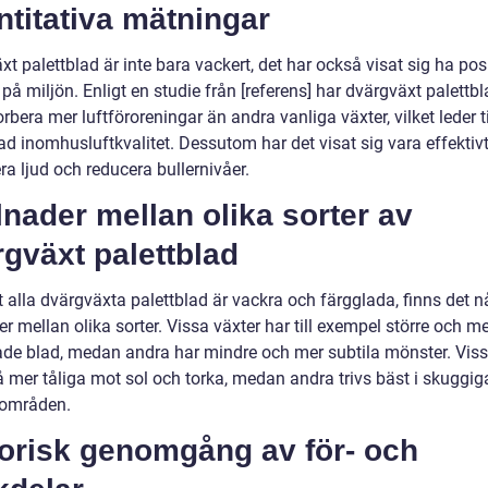
titativa mätningar
t palettblad är inte bara vackert, det har också visat sig ha pos
 på miljön. Enligt en studie från [referens] har dvärgväxt palettbl
rbera mer luftföroreningar än andra vanliga växter, vilket leder ti
ad inomhusluftkvalitet. Dessutom har det visat sig vara effektivt
a ljud och reducera bullernivåer.
lnader mellan olika sorter av
gväxt palettblad
t alla dvärgväxta palettblad är vackra och färgglada, finns det 
er mellan olika sorter. Vissa växter har till exempel större och m
de blad, medan andra har mindre och mer subtila mönster. Viss
 mer tåliga mot sol och torka, medan andra trivs bäst i skuggiga
 områden.
torisk genomgång av för- och