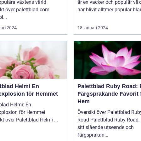
opulära växtens värld
är en vacker och populär vä
kt över palettblad com
har blivit alltmer populär blan
l...
uari 2024
18 januari 2024
tblad Helmi En
Palettblad Ruby Road: 
explosion för Hemmet
Färgsprakande Favorit 
Hem
blad Helmi: En
xplosion för Hemmet
Översikt över Palettblad Rub
Översikt över Palettblad Helmi ...
Road Palettblad Ruby Road, med
sitt slående utseende och
färgsprakan...