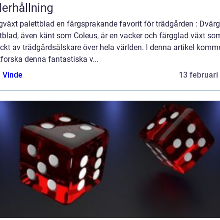
erhållning
växt palettblad en färgsprakande favorit för trädgården : Dvär
tblad, även känt som Coleus, är en vacker och färgglad växt so
kt av trädgårdsälskare över hela världen. I denna artikel komme
tforska denna fantastiska v...
 Vinde
13 februari