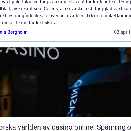
växt palettblad en färgsprakande favorit för trädgården : Dvär
tblad, även känt som Coleus, är en vacker och färgglad växt so
kt av trädgårdsälskare över hela världen. I denna artikel komme
tforska denna fantastiska v...
ela Bergholm
02 april
orska världen av casino online: Spänning 