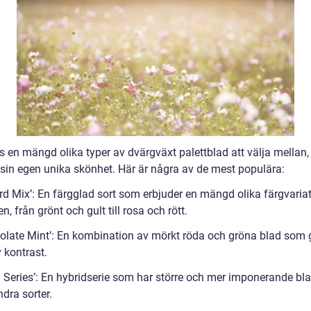
s en mängd olika typer av dvärgväxt palettblad att välja mellan,
sin egen unika skönhet. Här är några av de mest populära:
ard Mix’: En färgglad sort som erbjuder en mängd olika färgvaria
n, från grönt och gult till rosa och rött.
colate Mint’: En kombination av mörkt röda och gröna blad som 
v kontrast.
g Series’: En hybridserie som har större och mer imponerande bl
ndra sorter.