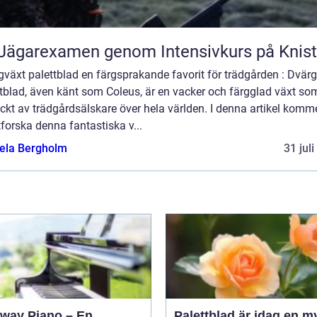
Jägarexamen genom Intensivkurs på Knis
växt palettblad en färgsprakande favorit för trädgården : Dvär
tblad, även känt som Coleus, är en vacker och färgglad växt so
kt av trädgårdsälskare över hela världen. I denna artikel komme
tforska denna fantastiska v...
ela Bergholm
31 jul
nway Piano – En
Palettblad är idag en m