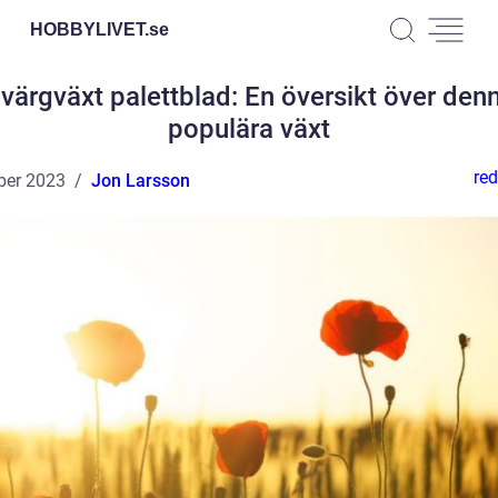
HOBBYLIVET.
se
värgväxt palettblad: En översikt över den
populära växt
red
ber 2023
Jon Larsson