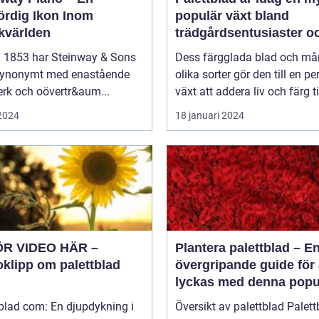
ördig Ikon Inom
populär växt bland
kvärlden
trädgårdsentusiaster o
inom inredning
 1853 har Steinway & Sons
Dess färgglada blad och m
 synonymt med enastående
olika sorter gör den till en pe
rk och oövertr&aum...
växt att addera liv och färg til
 2024
18 januari 2024
ÖR VIDEO HÄR –
Plantera palettblad – E
oklipp om palettblad
övergripande guide för 
lyckas med denna popu
växt
blad com: En djupdykning i
Översikt av palettblad Palettblad