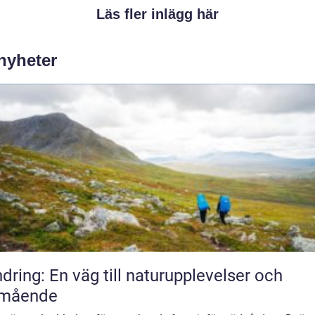
Läs fler inlägg här
 nyheter
dring: En väg till naturupplevelser och
lmående