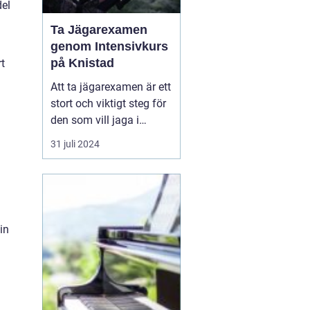
del
Ta Jägarexamen
genom Intensivkurs
på Knistad
rt
Att ta jägarexamen är ett
stort och viktigt steg för
den som vill jaga i
Sverige. Inte nog med att
31 juli 2024
examen ger de
kunskaper som krävs för
en trygg och ansvarsfull
jakt, den öppnar också
upp dörren till en ny v&...
in