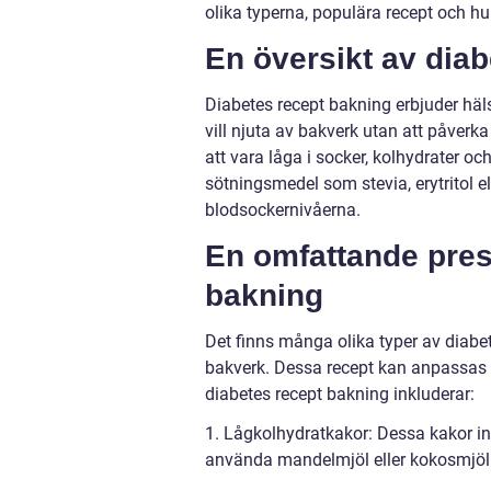
olika typerna, populära recept och hur
En översikt av dia
Diabetes recept bakning erbjuder hä
vill njuta av bakverk utan att påverk
att vara låga i socker, kolhydrater o
sötningsmedel som stevia, erytritol e
blodsockernivåerna.
En omfattande pres
bakning
Det finns många olika typer av diabet
bakverk. Dessa recept kan anpassas 
diabetes recept bakning inkluderar:
1. Lågkolhydratkakor: Dessa kakor inn
använda mandelmjöl eller kokosmjöl i