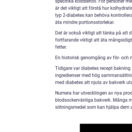
specifika kostbehov. För personer med
är det viktigt att förstå hur kolhydr
typ 2-diabetes kan behöva kontroller
äta mindre portionsstorlekar.
Det är också viktigt att tänka på att 
fortfarande viktigt att äta mångsidig
fetter.
En historisk genomgång av för- och 
Tidigare var diabetes recept bakning 
ingredienser med hög sammansättning 
med diabetes att njuta av bakverk uta
Numera har utvecklingen av nya prod
blodsockervänliga bakverk. Många män
sötningsmedel som kan hjälpa dem att