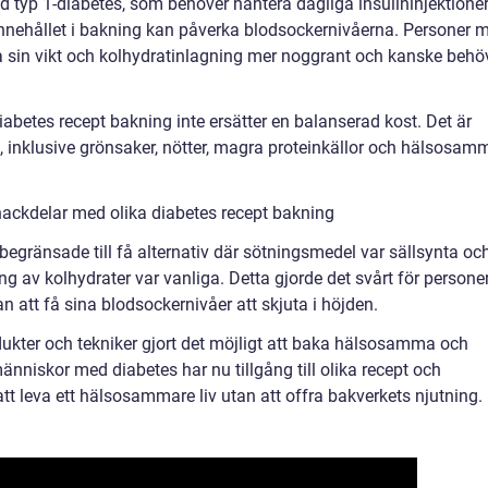
 typ 1-diabetes, som behöver hantera dagliga insulininjektioner
atinnehållet i bakning kan påverka blodsockernivåerna. Personer 
a sin vikt och kolhydratinlagning mer noggrant och kanske behö
diabetes recept bakning inte ersätter en balanserad kost. Det är
t, inklusive grönsaker, nötter, magra proteinkällor och hälsosam
nackdelar med olika diabetes recept bakning
begränsade till få alternativ där sötningsmedel var sällsynta oc
av kolhydrater var vanliga. Detta gjorde det svårt för persone
n att få sina blodsockernivåer att skjuta i höjden.
ukter och tekniker gjort det möjligt att baka hälsosamma och
niskor med diabetes har nu tillgång till olika recept och
 leva ett hälsosammare liv utan att offra bakverkets njutning.