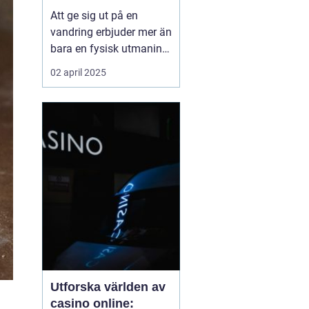
Att ge sig ut på en
vandring erbjuder mer än
bara en fysisk utmaning;
det är en möjlighet att
02 april 2025
återknyta kontakten med
naturen, ladda själen
och stärka kroppen.
Oavsett om det handlar
om en kort
skogspromenad eller...
Utforska världen av
casino online: