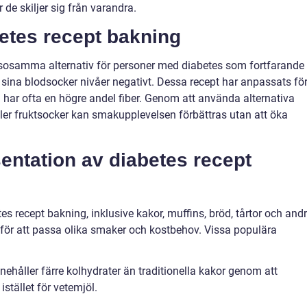
 de skiljer sig från varandra.
betes recept bakning
lsosamma alternativ för personer med diabetes som fortfarande
a sina blodsocker nivåer negativt. Dessa recept har anpassats fö
ch har ofta en högre andel fiber. Genom att använda alternativa
ller fruktsocker kan smakupplevelsen förbättras utan att öka
entation av diabetes recept
es recept bakning, inklusive kakor, muffins, bröd, tårtor och and
för att passa olika smaker och kostbehov. Vissa populära
ehåller färre kolhydrater än traditionella kakor genom att
stället för vetemjöl.