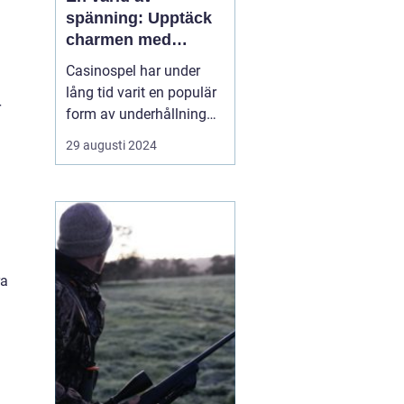
spänning: Upptäck
charmen med
casino
Casinospel har under
lång tid varit en populär
r
form av underhållning
världen över. Från de
29 augusti 2024
glittrande casinogolven i
Las Vegas till de digitala
spelhallarnas neonljus
online, erbjuder
casinovärlden en unik
mix av...
ra