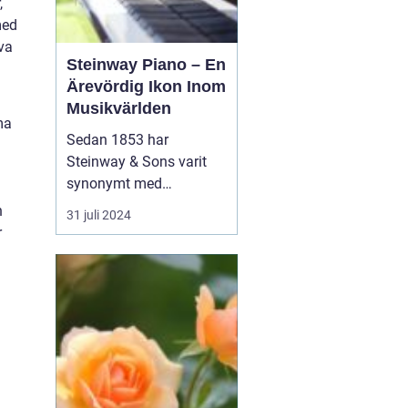
,
med
va
Steinway Piano – En
Ärevördig Ikon Inom
Musikvärlden
ma
Sedan 1853 har
Steinway & Sons varit
synonymt med
enastående hantverk
h
31 juli 2024
och oöverträffad
r
ljudkvalitet i
pianovärlden. Steinway-
pianon är inte bara
musikinstrument utan
även konstverk skapade
genom kombinationen
av tra...