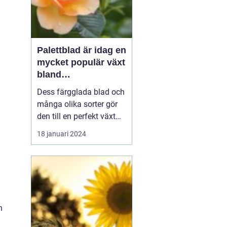
Palettblad är idag en
mycket populär växt
bland
trädgårdsentusiaste
Dess färgglada blad och
r och inom
många olika sorter gör
inredning
den till en perfekt växt
att addera liv och färg till
18 januari 2024
både trädgårdar och
inomhusmiljöer. I denna
artikel kommer vi att
l
utforska de olika
palettblad sorterna som
finns tillgängliga på
n
marknaden och ge di...