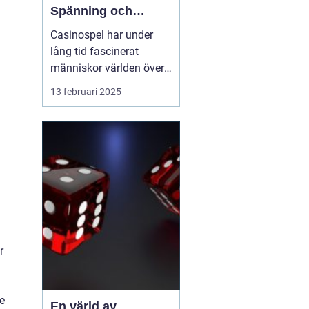
Spänning och
underhållning
Casinospel har under
lång tid fascinerat
människor världen över
med sin unika
13 februari 2025
kombination av
spänning, skicklighet
och tur. Från de
traditionella spelhålorna
i Las Vegas till dagens
moderna
onlineplattformar har ...
r
de
En värld av