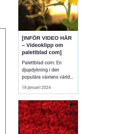
[INFÖR VIDEO HÄR
– Videoklipp om
palettblad com]
Palettblad com: En
djupdykning i den
populära växtens värld
Översikt över palettblad
18 januari 2024
com Palettblad com är
en online-plattform som
riktar sig till
växtentusiaster och
trädgårdsälskare över
hela världen. Det