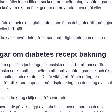
 innehåller ingen tillsatt socker utan användning av sötningsme
också vara rika på fiber genom att använda havremjöl eller
både diabetes och glutenintolerans finns det glutenfritt bröd gjo
ller teffmjöl.
iga bakverk användning frukt som naturligt sötningsmedel och
ngar om diabetes recept bakning
ra specifika justeringar i klassiska recept för att passa för
nska sockerhalten, använda alternativa sötningsmedel och öka
a hållas under kontroll. Det är viktigt att förstå mängden
rk för att kunna anpassa måltidsplanering och dosering av insul
ciner.
ecept bakning skiljer sig från varandra
beroende på vilken typ av diabetes en person har och deras