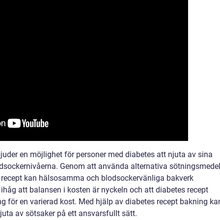
juder en möjlighet för personer med diabetes att njuta av sina
blodsockernivåerna. Genom att använda alternativa sötningsmede
la recept kan hälsosamma och blodsockervänliga bakverk
 ihåg att balansen i kosten är nyckeln och att diabetes recept
ng för en varierad kost. Med hjälp av diabetes recept bakning ka
uta av sötsaker på ett ansvarsfullt sätt.