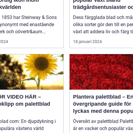
ördig Ikon Inom
populär växt bland
kvärlden
trädgårdsentusiaster o
inom inredning
 1853 har Steinway & Sons
Dess färgglada blad och m
 synonymt med enastående
olika sorter gör den till en pe
rk och oövertr&aum...
växt att addera liv och färg til
 2024
18 januari 2024
ÖR VIDEO HÄR –
Plantera palettblad – E
oklipp om palettblad
övergripande guide för 
lyckas med denna popu
växt
blad com: En djupdykning i
Översikt av palettblad Palettblad
opulära växtens värld
är en vacker och populär vä