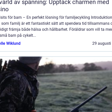
värld av spänning: Upptäck charmen med
ino
sits för barn – En perfekt lösning för familjecykling Introduktion
 som familj är ett fantastiskt sätt att spendera tid tillsammans 
digt främja både hälsa och hållbarhet. Föräldrar som vill ta me
små barn på cykelt...
elle Wiklund
29 augusti