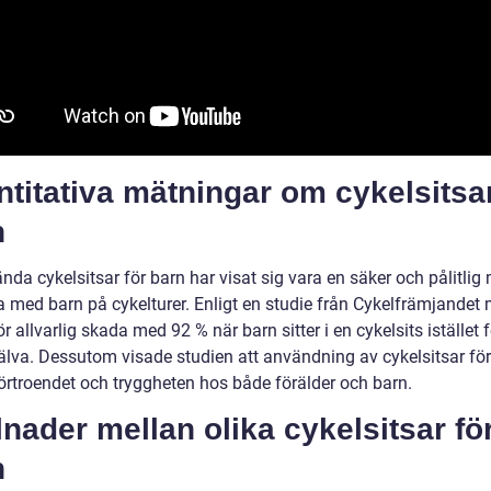
titativa mätningar om cykelsitsar
n
nda cykelsitsar för barn har visat sig vara en säker och pålitlig
ta med barn på cykelturer. Enligt en studie från Cykelfrämjandet
ör allvarlig skada med 92 % när barn sitter i en cykelsits istället f
jälva. Dessutom visade studien att användning av cykelsitsar fö
örtroendet och tryggheten hos både förälder och barn.
lnader mellan olika cykelsitsar fö
n