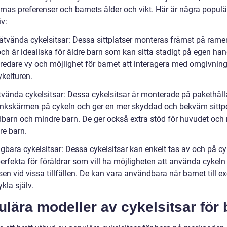
rnas preferenser och barnets ålder och vikt. Här är några populä
iv:
åtvända cykelsitsar: Dessa sittplatser monteras främst på rame
ch är idealiska för äldre barn som kan sitta stadigt på egen han
bredare vy och möjlighet för barnet att interagera med omgivnin
ykelturen.
tvända cykelsitsar: Dessa cykelsitsar är monterade på pakethåll
tänkskärmen på cykeln och ger en mer skyddad och bekväm sittp
dbarn och mindre barn. De ger också extra stöd för huvudet och
re barn.
gbara cykelsitsar: Dessa cykelsitsar kan enkelt tas av och på cy
erfekta för föräldrar som vill ha möjligheten att använda cykeln
sen vid vissa tillfällen. De kan vara användbara när barnet till 
ykla själv.
lära modeller av cykelsitsar för 