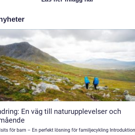
 nyheter
dring: En väg till naturupplevelser och
lmående
sits för barn – En perfekt lösning för familjecykling Introduktion