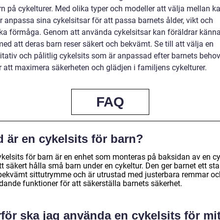
n på cykelturer. Med olika typer och modeller att välja mellan k
r anpassa sina cykelsitsar för att passa barnets ålder, vikt och
ka förmåga. Genom att använda cykelsitsar kan föräldrar känna
ed att deras barn reser säkert och bekvämt. Se till att välja en
itativ och pålitlig cykelsits som är anpassad efter barnets beho
r att maximera säkerheten och glädjen i familjens cykelturer.
FAQ
 är en cykelsits för barn?
ykelsits för barn är en enhet som monteras på baksidan av en cy
tt säkert hålla små barn under en cykeltur. Den ger barnet ett sta
bekvämt sittutrymme och är utrustad med justerbara remmar oc
ande funktioner för att säkerställa barnets säkerhet.
för ska jag använda en cykelsits för mit