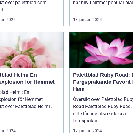
kt över palettblad com
har blivit alltmer populär blan
l...
uari 2024
18 januari 2024
tblad Helmi En
Palettblad Ruby Road: 
explosion för Hemmet
Färgsprakande Favorit 
Hem
blad Helmi: En
xplosion för Hemmet
Översikt över Palettblad Rub
Översikt över Palettblad Helmi ...
Road Palettblad Ruby Road, med
sitt slående utseende och
färgsprakan...
uari 2024
17 januari 2024