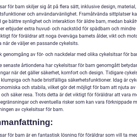
sar för barn skiljer sig åt på flera sätt, inklusive design, material,
tsfunktioner och användarvänlighet. Framåtvända sittplatser kan
 ge bättre synlighet och interaktion för äldre barn, medan bakå
tser erbjuder extra huvud- och nackstöd för spädbarn och mindre 
iktigt för föräldrar att noga överväga barnets ålder, vikt och mot
 när de väljer en passande cykelsits.
sk genomgång av för- och nackdelar med olika cykelsitsar för ba
e senaste årtiondena har cykelsitsar för barn genomgått betyd
ingar när det gäller säkerhet, komfort och design. Tidigare cykels
 klumpiga och hade bristfälliga säkerhetsfunktioner. Idag är cyk
nomiska och stabila, vilket gör det möjligt för barn att njuta av
ch säker resa. Trots detta är det viktigt för föräldrar att vara 
egränsningar och eventuella risker som kan vara förknippade 
ingen av cykelsitsar för barn.
manfattning:
sar för barn är en fantastisk lösning för föräldrar som vill ta me