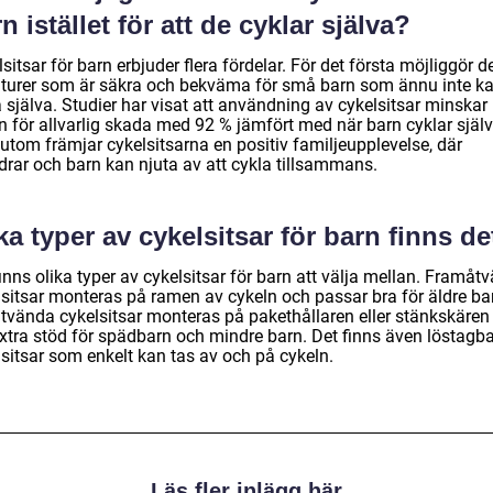
n istället för att de cyklar själva?
sitsar för barn erbjuder flera fördelar. För det första möjliggör d
lturer som är säkra och bekväma för små barn som ännu inte k
 själva. Studier har visat att användning av cykelsitsar minskar
n för allvarlig skada med 92 % jämfört med när barn cyklar själv
utom främjar cykelsitsarna en positiv familjeupplevelse, där
drar och barn kan njuta av att cykla tillsammans.
ka typer av cykelsitsar för barn finns de
inns olika typer av cykelsitsar för barn att välja mellan. Framåt
lsitsar monteras på ramen av cykeln och passar bra för äldre ba
tvända cykelsitsar monteras på pakethållaren eller stänkskären
extra stöd för spädbarn och mindre barn. Det finns även löstagb
lsitsar som enkelt kan tas av och på cykeln.
Läs fler inlägg här