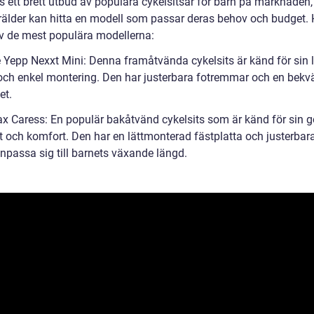
s ett brett utbud av populära cykelsitsar för barn på marknaden,
örälder kan hitta en modell som passar deras behov och budget. 
v de mest populära modellerna:
e Yepp Nexxt Mini: Denna framåtvända cykelsits är känd för sin l
och enkel montering. Den har justerbara fotremmar och en bekv
et.
x Caress: En populär bakåtvänd cykelsits som är känd för sin 
t och komfort. Den har en lättmonterad fästplatta och justerbara
anpassa sig till barnets växande längd.