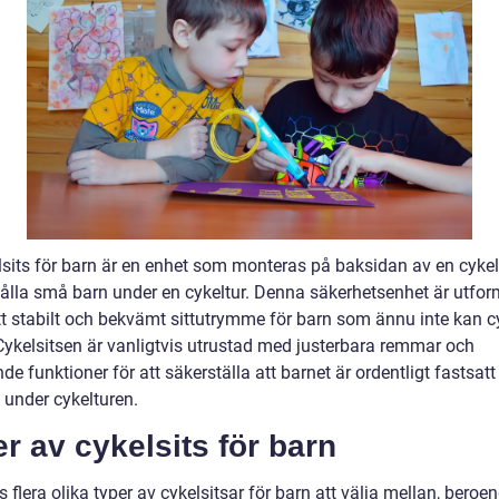
lsits för barn är en enhet som monteras på baksidan av en cykel 
hålla små barn under en cykeltur. Denna säkerhetsenhet är utfor
ett stabilt och bekvämt sittutrymme för barn som ännu inte kan c
 Cykelsitsen är vanligtvis utrustad med justerbara remmar och
e funktioner för att säkerställa att barnet är ordentligt fastsatt
 under cykelturen.
r av cykelsits för barn
s flera olika typer av cykelsitsar för barn att välja mellan, beroe