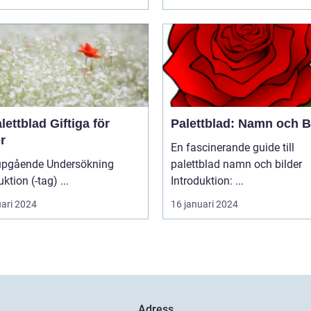
lettblad Giftiga för
Palettblad: Namn och B
r
En fascinerande guide till
upgående Undersökning
palettblad namn och bilder
Introduktion (-tag) ...
Introduktion: ...
uari 2024
16 januari 2024
Adress