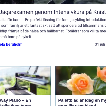
Jägarexamen genom Intensivkurs på Knis
sits för barn – En perfekt lösning för familjecykling Introduktion
 som familj är ett fantastiskt sätt att spendera tid tillsammans 
digt främja både hälsa och hållbarhet. Föräldrar som vill ta me
små barn på cykelt...
ela Bergholm
31 jul
nway Piano – En
Palettblad är idag en m