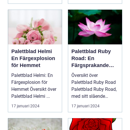
Palettbl...
Palettblad Helmi
Palettblad Ruby
En Färgexplosion
Road: En
för Hemmet
Färgsprakande
Favorit för Hem
Palettblad Helmi: En
Översikt över
Färgexplosion för
Palettblad Ruby Road
Hemmet Översikt över
Palettblad Ruby Road,
Palettblad Helmi ...
med sitt slående
utseende och
17 januari 2024
17 januari 2024
färgsprakan...