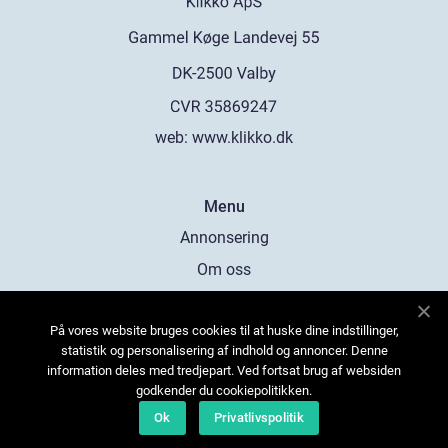
web:
www.klikko.dk
Menu
Annonsering
Om oss
Cookies
På vores website bruges cookies til at huske dine indstillinger,
Kontakta oss
statistik og personalisering af indhold og annoncer. Denne
Sitemap
information deles med tredjepart. Ved fortsat brug af websiden
godkender du cookiepolitikken.
Ok
Privatlivspolitik