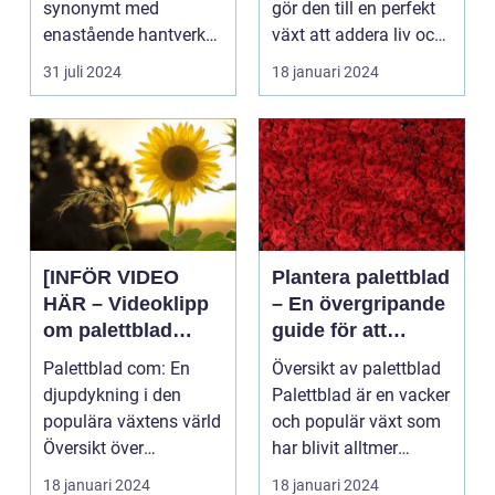
synonymt med
gör den till en perfekt
enastående hantverk
växt att addera liv och
och oövertr&aum...
färg till...
31 juli 2024
18 januari 2024
[INFÖR VIDEO
Plantera palettblad
HÄR – Videoklipp
– En övergripande
om palettblad
guide för att
com]
lyckas med denna
Palettblad com: En
Översikt av palettblad
populära växt
djupdykning i den
Palettblad är en vacker
populära växtens värld
och populär växt som
Översikt över
har blivit alltmer
palettblad com
populär blan...
18 januari 2024
18 januari 2024