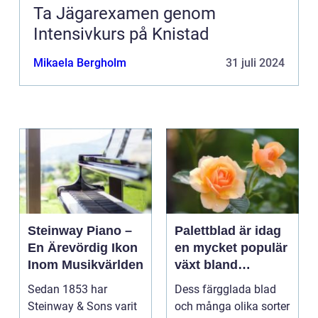
Ta Jägarexamen genom
Intensivkurs på Knistad
Mikaela Bergholm
31 juli 2024
Steinway Piano –
Palettblad är idag
En Ärevördig Ikon
en mycket populär
Inom Musikvärlden
växt bland
trädgårdsentusiast
Sedan 1853 har
Dess färgglada blad
er och inom
Steinway & Sons varit
och många olika sorter
inredning