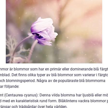
mmor är blommor som har en primär eller dominerande blå färg
nblad. Det finns olika typer av blå blommor som varierar i färgto
 och blomningsperiod. Några av de populäraste blå blommorna
ar följande:
lint (Centaurea cyanus): Denna vilda blomma har ljusblå eller m
d med en karakteristisk rund form. Blåklintens vackra blommor 
ngar och trädgårdar över hela världen.