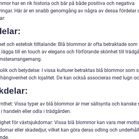
mmor har en rik historia och bär på både positiva och negativa
ringar. Här är en snabb genomgång av några av dessa fördelar 
ar:
elar:
et och estetisk tilltalande: Blå blommor är ofta betraktade som
lägga till en touch av elegans och förförande skönhet till trädg
msterarrangemang.
lik och betydelse: I vissa kulturer betraktas blå blommor som 
it, hängivenhet och lojalitet. De kan också associeras med lugn oc
kdelar:
ynthet: Vissa typer av blå blommor är mer sällsynta och kanske 
a i handeln eller odla i trädgården.
ighet för växtsjukdomar: Vissa blå blommor kan vara mer motta
domar eller skadedjur, vilket kan göra deras odling och underhål
nde.