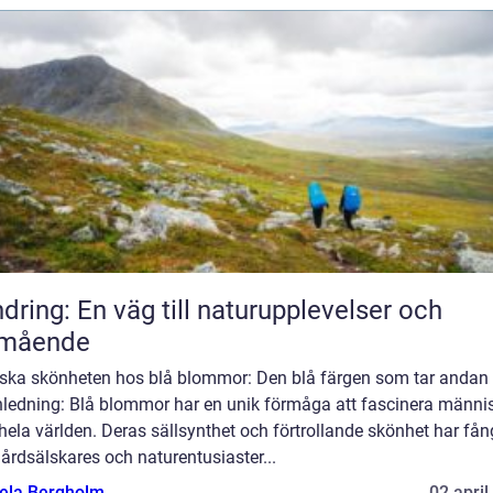
dring: En väg till naturupplevelser och
lmående
rska skönheten hos blå blommor: Den blå färgen som tar andan 
Inledning: Blå blommor har en unik förmåga att fascinera männi
hela världen. Deras sällsynthet och förtrollande skönhet har fån
årdsälskares och naturentusiaster...
ela Bergholm
02 april