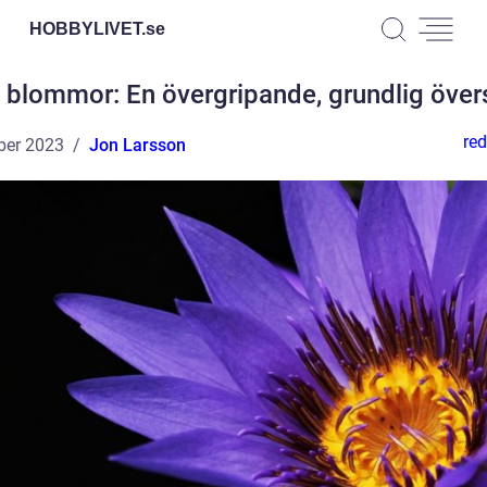
HOBBYLIVET.
se
 blommor: En övergripande, grundlig över
red
ber 2023
Jon Larsson