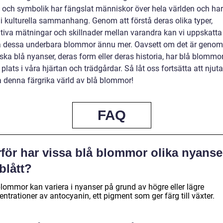
 och symbolik har fängslat människor över hela världen och har
 i kulturella sammanhang. Genom att förstå deras olika typer,
ativa mätningar och skillnader mellan varandra kan vi uppskatta
 dessa underbara blommor ännu mer. Oavsett om det är genom
ska blå nyanser, deras form eller deras historia, har blå blommo
 plats i våra hjärtan och trädgårdar. Så låt oss fortsätta att njut
a denna färgrika värld av blå blommor!
FAQ
rför har vissa blå blommor olika nyanse
blått?
blommor kan variera i nyanser på grund av högre eller lägre
ntrationer av antocyanin, ett pigment som ger färg till växter.