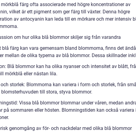
n mörkblå färg ofta associerade med högre koncentrationer av
in, vilket är ett pigment som ger färg till växter. Denna högre
ration av antocyanin kan leda till en mörkare och mer intensiv b
ommorna.
ussion om hur olika blå blommor skiljer sig från varandra
tt blå färg kan vara gemensam bland blommorna, finns det än
er mellan de olika typerna av blå blommor. Dessa skillnader inkl
on: Blå blommor kan ha olika nyanser och intensitet av blått, fr
till mörkblå eller nästan lila.
 och storlek: Blommorna kan variera i form och storlek, från små
a blomsterhuvuden till stora, styva blommor.
ningstid: Vissa blå blommor blommar under våren, medan andr
 på sommaren eller hösten. Blomningstiden kan också variera i
oner.
orisk genomgång av för- och nackdelar med olika blå blommor