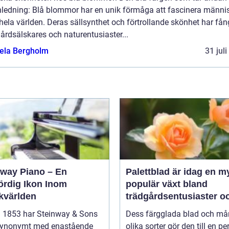
Inledning: Blå blommor har en unik förmåga att fascinera männi
hela världen. Deras sällsynthet och förtrollande skönhet har fån
årdsälskares och naturentusiaster...
ela Bergholm
31 jul
nway Piano – En
Palettblad är idag en m
ördig Ikon Inom
populär växt bland
kvärlden
trädgårdsentusiaster o
inom inredning
 1853 har Steinway & Sons
Dess färgglada blad och m
 synonymt med enastående
olika sorter gör den till en pe