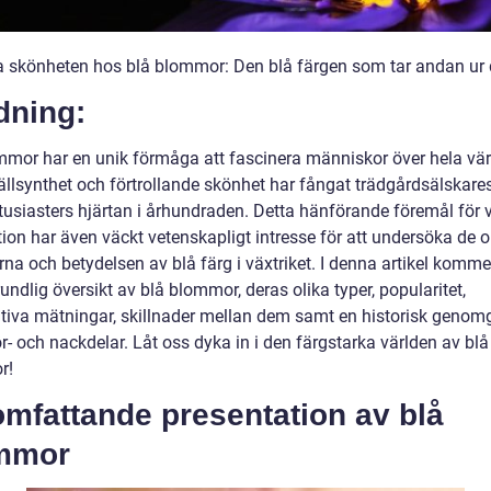
a skönheten hos blå blommor: Den blå färgen som tar andan ur 
dning:
mmor har en unik förmåga att fascinera människor över hela vär
ällsynthet och förtrollande skönhet har fångat trädgårdsälskare
tusiasters hjärtan i århundraden. Detta hänförande föremål för 
ion har även väckt vetenskapligt intresse för att undersöka de o
na och betydelsen av blå färg i växtriket. I denna artikel kommer
undlig översikt av blå blommor, deras olika typer, popularitet,
ativa mätningar, skillnader mellan dem samt en historisk geno
r- och nackdelar. Låt oss dyka in i den färgstarka världen av blå
r!
mfattande presentation av blå
mmor