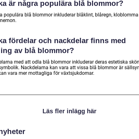
lka är några populära blå blommor?
a populära blå blommor inkluderar blåklint, blåregn, kloblomma
anemon.
ka fördelar och nackdelar finns med
ling av blå blommor?
elarna med att odla blå blommor inkluderar deras estetiska skö
symbolik. Nackdelarna kan vara att vissa blå blommor är sällsy
kan vara mer mottagliga för växtsjukdomar.
Läs fler inlägg här
 nyheter