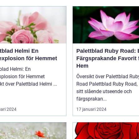
tblad Helmi En
Palettblad Ruby Road: 
explosion för Hemmet
Färgsprakande Favorit 
Hem
blad Helmi: En
xplosion för Hemmet
Översikt över Palettblad Rub
Översikt över Palettblad Helmi ...
Road Palettblad Ruby Road, med
sitt slående utseende och
färgsprakan...
uari 2024
17 januari 2024