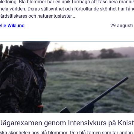
Inledning: Blå blommor har en unik förmåga att fascinera männi
hela världen. Deras sällsynthet och förtrollande skönhet har fån
årdsälskares och naturentusiaster...
elle Wiklund
29 augusti
Jägarexamen genom Intensivkurs på Knis
rska skönheten hos blå blommor: Den blå färgen som tar andan 