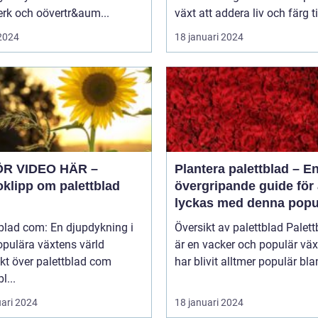
rk och oövertr&aum...
växt att addera liv och färg til
 2024
18 januari 2024
ÖR VIDEO HÄR –
Plantera palettblad – E
oklipp om palettblad
övergripande guide för 
lyckas med denna popu
växt
blad com: En djupdykning i
Översikt av palettblad Palettblad
opulära växtens värld
är en vacker och populär vä
kt över palettblad com
har blivit alltmer populär blan
l...
uari 2024
18 januari 2024