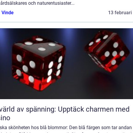
årdsälskares och naturentusiaster...
 Vinde
13 februari
värld av spänning: Upptäck charmen med
ino
rska skönheten hos blå blommor: Den blå färgen som tar andan 