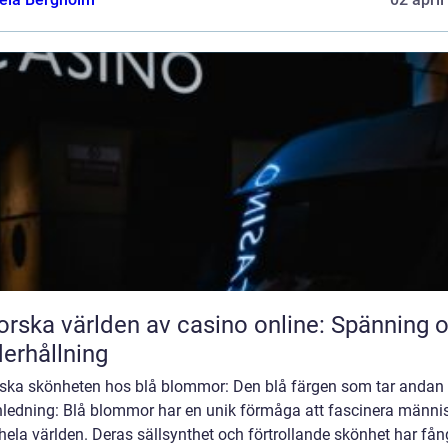
orska världen av casino online: Spänning 
erhållning
rska skönheten hos blå blommor: Den blå färgen som tar andan 
Inledning: Blå blommor har en unik förmåga att fascinera männi
hela världen. Deras sällsynthet och förtrollande skönhet har fån