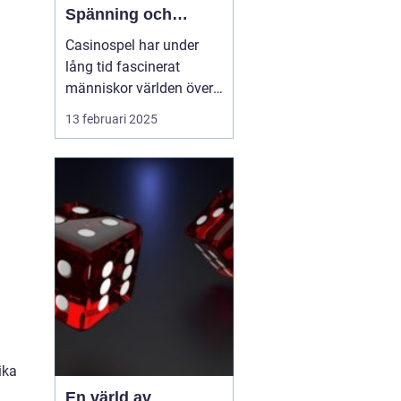
Spänning och
underhållning
Casinospel har under
lång tid fascinerat
människor världen över
med sin unika
13 februari 2025
kombination av
spänning, skicklighet
och tur. Från de
traditionella spelhålorna
i Las Vegas till dagens
moderna
onlineplattformar har ...
ika
En värld av