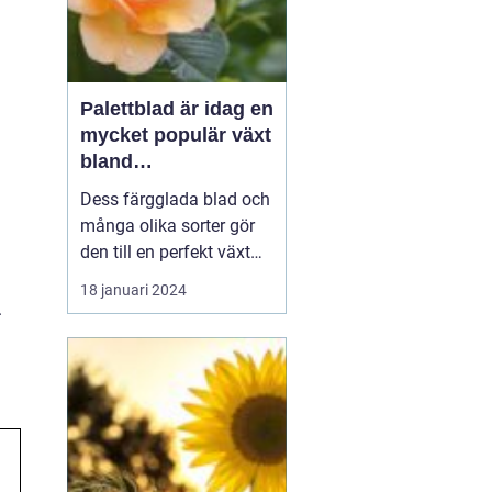
Palettblad är idag en
mycket populär växt
bland
trädgårdsentusiaste
Dess färgglada blad och
r och inom
många olika sorter gör
inredning
den till en perfekt växt
att addera liv och färg till
18 januari 2024
både trädgårdar och
.
inomhusmiljöer. I denna
artikel kommer vi att
utforska de olika
palettblad sorterna som
finns tillgängliga på
marknaden och ge di...