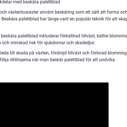
kdelar med beskära palettblad
och växtentusiaster använt beskäring som ett sätt att forma oc
 Beskära palettblad har länge varit en populär teknik för att ska
eskära palettblad inkluderar förbättrad tillväxt, bättre blomnin
on och minskad risk för sjukdomar och skadedjur.
eda till skada på växten, fördröjd tillväxt och förlorad blomning
 följa riktlinjerna när man beskär palettblad för att undvika