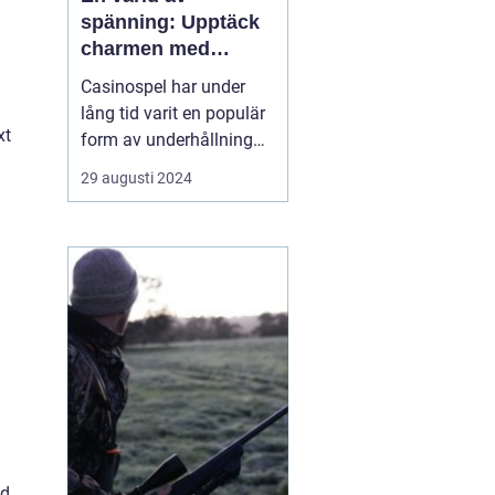
spänning: Upptäck
charmen med
casino
Casinospel har under
lång tid varit en populär
xt
form av underhållning
världen över. Från de
29 augusti 2024
glittrande casinogolven i
Las Vegas till de digitala
spelhallarnas neonljus
online, erbjuder
casinovärlden en unik
mix av...
d.