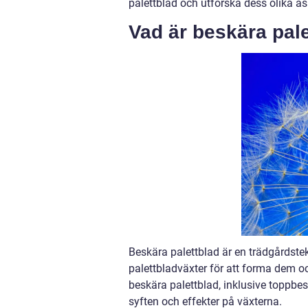
palettblad och utforska dess olika as
Vad är beskära pal
Beskära palettblad är en trädgårdste
palettbladväxter för att forma dem oc
beskära palettblad, inklusive toppbe
syften och effekter på växterna.