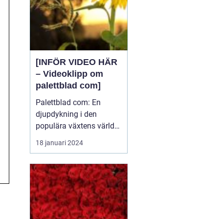
[INFÖR VIDEO HÄR
– Videoklipp om
palettblad com]
Palettblad com: En
djupdykning i den
populära växtens värld
Översikt över palettblad
18 januari 2024
com Palettblad com är
en online-plattform som
riktar sig till
växtentusiaster och
trädgårdsälskare över
hela världen. Det