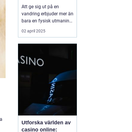
Att ge sig ut på en
vandring erbjuder mer än
bara en fysisk utmaning;
det är en möjlighet att
02 april 2025
återknyta kontakten med
naturen, ladda själen
och stärka kroppen.
Oavsett om det handlar
om en kort
skogspromenad eller...
pa
Utforska världen av
casino online: