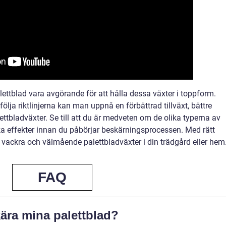
ttblad vara avgörande för att hålla dessa växter i toppform.
ölja riktlinjerna kan man uppnå en förbättrad tillväxt, bättre
ttbladväxter. Se till att du är medveten om de olika typerna av
ka effekter innan du påbörjar beskärningsprocessen. Med rätt
ackra och välmående palettbladväxter i din trädgård eller hem
FAQ
kära mina palettblad?