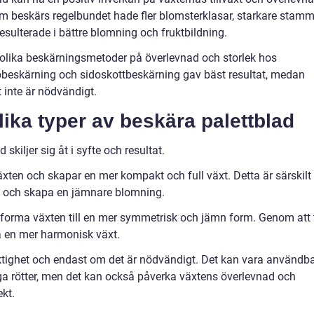
m beskärs regelbundet hade fler blomsterklasar, starkare stam
esulterade i bättre blomning och fruktbildning.
 olika beskärningsmetoder på överlevnad och storlek hos
ppbeskärning och sidoskottbeskärning gav bäst resultat, medan
 inte är nödvändigt.
lika typer av beskära palettblad
skiljer sig åt i syfte och resultat.
äxten och skapar en mer kompakt och full växt. Detta är särskilt
xt och skapa en jämnare blomning.
 forma växten till en mer symmetrisk och jämn form. Genom att 
 en mer harmonisk växt.
ktighet och endast om det är nödvändigt. Det kan vara användba
diga rötter, men det kan också påverka växtens överlevnad och
ekt.