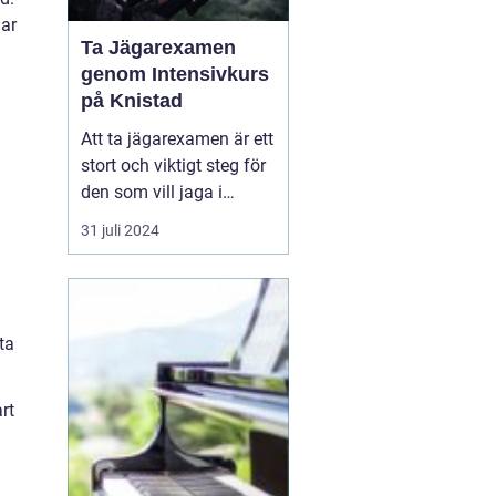
mar
Ta Jägarexamen
genom Intensivkurs
på Knistad
Att ta jägarexamen är ett
stort och viktigt steg för
den som vill jaga i
Sverige. Inte nog med att
31 juli 2024
examen ger de
kunskaper som krävs för
en trygg och ansvarsfull
jakt, den öppnar också
ta
upp dörren till en ny v&...
rt