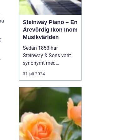
h
pa
Steinway Piano – En
Ärevördig Ikon Inom
Musikvärlden
g
Sedan 1853 har
Steinway & Sons varit
.
synonymt med
enastående hantverk
31 juli 2024
och oöverträffad
ljudkvalitet i
pianovärlden. Steinway-
pianon är inte bara
musikinstrument utan
även konstverk skapade
genom kombinationen
av tra...