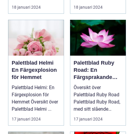
palettblad com
populär blan...
18 januari 2024
18 januari 2024
Palettbl...
Palettblad Helmi
Palettblad Ruby
En Färgexplosion
Road: En
för Hemmet
Färgsprakande
Favorit för Hem
Palettblad Helmi: En
Översikt över
Färgexplosion för
Palettblad Ruby Road
Hemmet Översikt över
Palettblad Ruby Road,
Palettblad Helmi ...
med sitt slående
utseende och
17 januari 2024
17 januari 2024
färgsprakan...