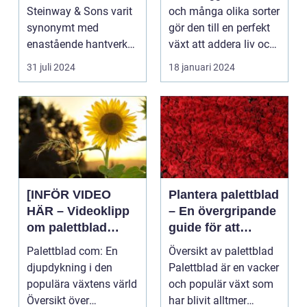
er och inom
Steinway & Sons varit
och många olika sorter
inredning
synonymt med
gör den till en perfekt
enastående hantverk
växt att addera liv och
och oövertr&aum...
färg till...
31 juli 2024
18 januari 2024
[INFÖR VIDEO
Plantera palettblad
HÄR – Videoklipp
– En övergripande
om palettblad
guide för att
com]
lyckas med denna
Palettblad com: En
Översikt av palettblad
populära växt
djupdykning i den
Palettblad är en vacker
populära växtens värld
och populär växt som
Översikt över
har blivit alltmer