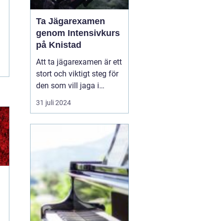
Ta Jägarexamen
genom Intensivkurs
på Knistad
Att ta jägarexamen är ett
stort och viktigt steg för
den som vill jaga i
Sverige. Inte nog med att
31 juli 2024
examen ger de
kunskaper som krävs för
en trygg och ansvarsfull
jakt, den öppnar också
upp dörren till en ny v&...