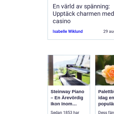
En värld av spänning:
Upptäck charmen me
casino
Isabelle Wiklund
29 au
Steinway Piano
Palettb
– En Ärevördig
idag e
Ikon Inom
populä
Musikvärlden
bland
Sedan 1853 har
Dess fär