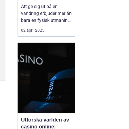
Att ge sig ut på en
vandring erbjuder mer än
bara en fysisk utmaning;
det är en möjlighet att
02 april 2025
återknyta kontakten med
naturen, ladda själen
och stärka kroppen.
Oavsett om det handlar
om en kort
skogspromenad eller...
Utforska världen av
casino online: