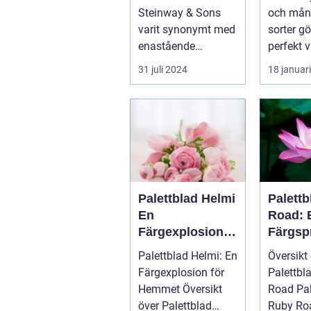
trädgå
Steinway & Sons
och mån
aster 
varit synonymt med
sorter gö
inredn
enastående
perfekt v
hantverk och
addera l
31 juli 2024
18 januar
oövertr&aum...
till...
Palettblad Helmi
Palett
En
Road: 
Färgexplosion
Färgsp
för Hemmet
Favori
Palettblad Helmi: En
Översikt
Färgexplosion för
Palettbl
Hemmet Översikt
Road Palettblad
över Palettblad
Ruby Roa