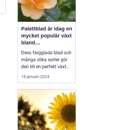
Palettblad är idag en
mycket populär växt
bland
trädgårdsentusiaste
Dess färgglada blad och
r och inom
många olika sorter gör
inredning
den till en perfekt växt
att addera liv och färg till
18 januari 2024
både trädgårdar och
inomhusmiljöer. I denna
artikel kommer vi att
utforska de olika
palettblad sorterna som
finns tillgängliga på
marknaden och ge di...