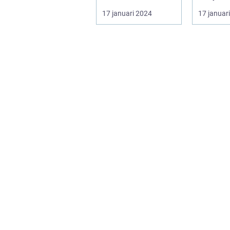
Helmi ...
slående 
17 januari 2024
17 januar
och färg