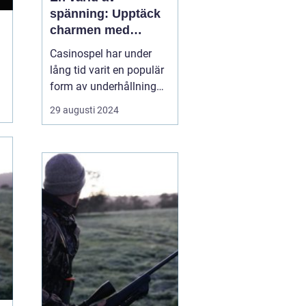
spänning: Upptäck
charmen med
casino
Casinospel har under
lång tid varit en populär
form av underhållning
världen över. Från de
29 augusti 2024
glittrande casinogolven i
Las Vegas till de digitala
spelhallarnas neonljus
online, erbjuder
casinovärlden en unik
mix av...