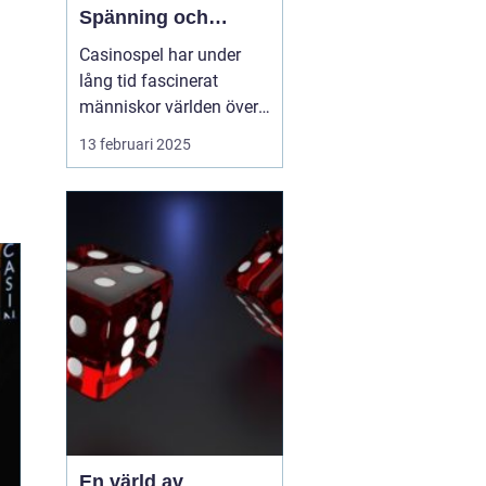
Spänning och
underhållning
Casinospel har under
lång tid fascinerat
människor världen över
med sin unika
13 februari 2025
kombination av
spänning, skicklighet
och tur. Från de
traditionella spelhålorna
i Las Vegas till dagens
moderna
onlineplattformar har ...
En värld av