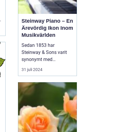
Steinway Piano – En
Ärevördig Ikon Inom
Musikvärlden
Sedan 1853 har
Steinway & Sons varit
synonymt med
enastående hantverk
31 juli 2024
och oöverträffad
ljudkvalitet i
pianovärlden. Steinway-
pianon är inte bara
musikinstrument utan
även konstverk skapade
genom kombinationen
av tra...