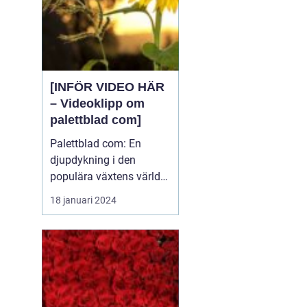
[INFÖR VIDEO HÄR
– Videoklipp om
palettblad com]
Palettblad com: En
djupdykning i den
populära växtens värld
Översikt över palettblad
18 januari 2024
com Palettblad com är
en online-plattform som
riktar sig till
växtentusiaster och
trädgårdsälskare över
hela världen. Det