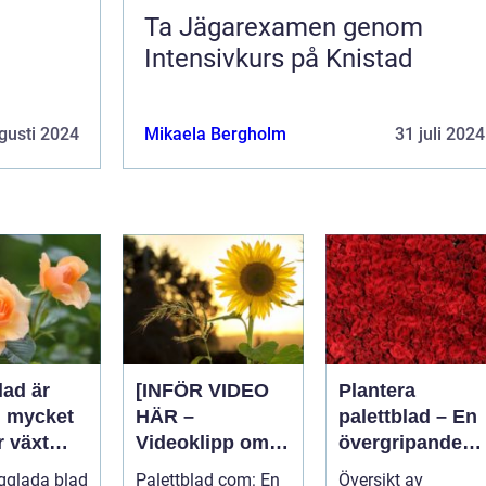
Ta Jägarexamen genom
d
Intensivkurs på Knistad
gusti 2024
Mikaela Bergholm
31 juli 2024
lad är
[INFÖR VIDEO
Plantera
n mycket
HÄR –
palettblad – En
r växt
Videoklipp om
övergripande
palettblad com]
guide för att
gglada blad
Palettblad com: En
Översikt av