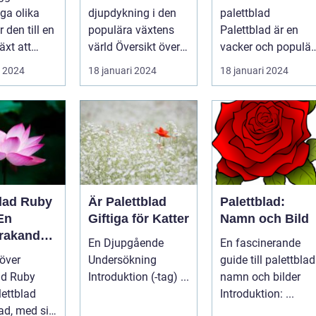
rdsentusi
lyckas med
ga olika
djupdykning i den
palettblad
och inom
denna populära
r den till en
populära växtens
Palettblad är en
ing
växt
äxt att
värld Översikt över
vacker och populär
iv och färg
palettblad com
växt som har blivit
i 2024
18 januari 2024
18 januari 2024
Palettbl...
alltmer populär
blan...
blad Ruby
Är Palettblad
Palettblad:
En
Giftiga för Katter
Namn och Bild
rakande
En Djupgående
En fascinerande
t för Hem
 över
Undersökning
guide till palettblad
ad Ruby
Introduktion (-tag) ...
namn och bilder
Introduktion: ...
d, med sitt