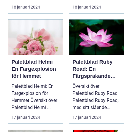
palettblad com
populär blan...
18 januari 2024
18 januari 2024
Palettbl...
Palettblad Helmi
Palettblad Ruby
En Färgexplosion
Road: En
för Hemmet
Färgsprakande
Favorit för Hem
Palettblad Helmi: En
Översikt över
Färgexplosion för
Palettblad Ruby Road
Hemmet Översikt över
Palettblad Ruby Road,
Palettblad Helmi ...
med sitt slående
utseende och
17 januari 2024
17 januari 2024
färgsprakan...