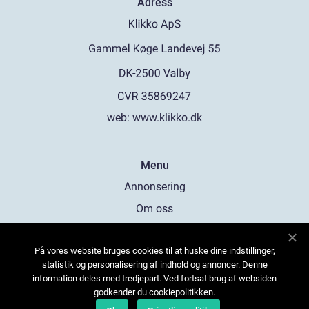
Adress
web:
www.klikko.dk
Menu
Annonsering
Om oss
Cookies
På vores website bruges cookies til at huske dine indstillinger,
Kontakta oss
statistik og personalisering af indhold og annoncer. Denne
Sitemap
information deles med tredjepart. Ved fortsat brug af websiden
godkender du cookiepolitikken.