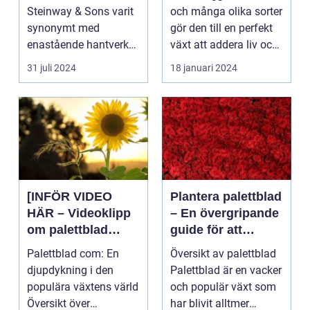
er och inom
Steinway & Sons varit
och många olika sorter
inredning
synonymt med
gör den till en perfekt
enastående hantverk
växt att addera liv och
och oövertr&aum...
färg till...
31 juli 2024
18 januari 2024
[INFÖR VIDEO
Plantera palettblad
HÄR – Videoklipp
– En övergripande
om palettblad
guide för att
com]
lyckas med denna
Palettblad com: En
Översikt av palettblad
populära växt
djupdykning i den
Palettblad är en vacker
populära växtens värld
och populär växt som
Översikt över
har blivit alltmer