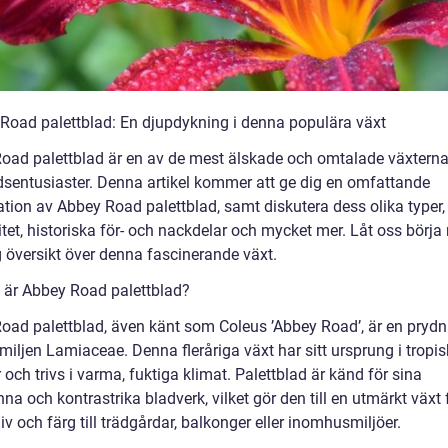
 Road palettblad: En djupdykning i denna populära växt
oad palettblad är en av de mest älskade och omtalade växtern
dsentusiaster. Denna artikel kommer att ge dig en omfattande
ation av Abbey Road palettblad, samt diskutera dess olika typer,
itet, historiska för- och nackdelar och mycket mer. Låt oss börj
g översikt över denna fascinerande växt.
 är Abbey Road palettblad?
oad palettblad, även känt som Coleus ’Abbey Road’, är en pryd
miljen Lamiaceae. Denna fleråriga växt har sitt ursprung i tropi
 och trivs i varma, fuktiga klimat. Palettblad är känd för sina
na och kontrastrika bladverk, vilket gör den till en utmärkt växt f
iv och färg till trädgårdar, balkonger eller inomhusmiljöer.