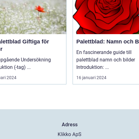
lettblad Giftiga för
Palettblad: Namn och B
r
En fascinerande guide till
upgående Undersökning
palettblad namn och bilder
Introduktion (-tag) ...
Introduktion: ...
uari 2024
16 januari 2024
Adress