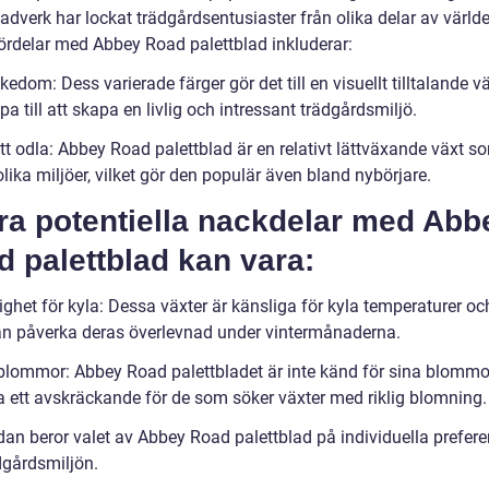
adverk har lockat trädgårdsentusiaster från olika delar av värld
ördelar med Abbey Road palettblad inkluderar:
kedom: Dess varierade färger gör det till en visuellt tilltalande 
pa till att skapa en livlig och intressant trädgårdsmiljö.
tt odla: Abbey Road palettblad är en relativt lättväxande växt s
 olika miljöer, vilket gör den populär även bland nybörjare.
ra potentiella nackdelar med Abb
 palettblad kan vara:
ghet för kyla: Dessa växter är känsliga för kyla temperaturer och
kan påverka deras överlevnad under vintermånaderna.
lommor: Abbey Road palettbladet är inte känd för sina blommor,
a ett avskräckande för de som söker växter med riklig blomning.
dan beror valet av Abbey Road palettblad på individuella prefere
dgårdsmiljön.