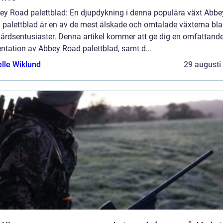
bey Road palettblad: En djupdykning i denna populära växt Abbe
 palettblad är en av de mest älskade och omtalade växterna bl
gårdsentusiaster. Denna artikel kommer att ge dig en omfattand
ntation av Abbey Road palettblad, samt d...
elle Wiklund
29 augusti