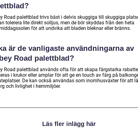
lettblad?
 Road palettblad trivs bäst i delvis skuggiga till skuggiga platse
n tolerera lite direkt solljus, men de bör skyddas från den heta
middagssolen för att undvika att bladen bleknar eller bränns.
lka är de vanligaste användningarna av
bey Road palettblad?
y Road palettblad används ofta för att skapa färgstarka rabatter
eras i krukor eller amplar för att ge en touch av färg på balkong
uteplatser. De kan också användas som inomhusväxter för att l
färg och livlighet i hemmiljöer.
Läs fler inlägg här