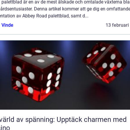
 palettblad är en av de mest älskade och omtalade växterna bl
gårdsentusiaster. Denna artikel kommer att ge dig en omfattand
ntation av Abbey Road palettblad, samt d...
 Vinde
13 februari
värld av spänning: Upptäck charmen med
ino