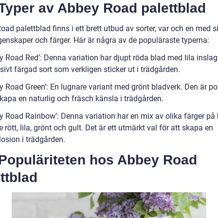
 Typer av Abbey Road palettblad
ad palettblad finns i ett brett utbud av sorter, var och en med s
genskaper och färger. Här är några av de populäraste typerna:
y Road Red’: Denna variation har djupt röda blad med lila inslag
sivt färgad sort som verkligen sticker ut i trädgården.
ey Road Green’: En lugnare variant med grönt bladverk. Den är po
skapa en naturlig och fräsch känsla i trädgården.
ey Road Rainbow’: Denna variation har en mix av olika färger på 
e rött, lila, grönt och gult. Det är ett utmärkt val för att skapa en
losion i trädgården.
 Populäriteten hos Abbey Road
ttblad