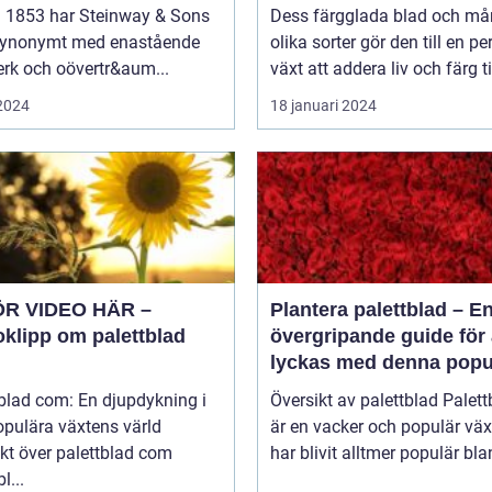
inom inredning
 1853 har Steinway & Sons
Dess färgglada blad och m
 synonymt med enastående
olika sorter gör den till en pe
rk och oövertr&aum...
växt att addera liv och färg til
 2024
18 januari 2024
ÖR VIDEO HÄR –
Plantera palettblad – E
oklipp om palettblad
övergripande guide för 
lyckas med denna popu
växt
blad com: En djupdykning i
Översikt av palettblad Palettblad
opulära växtens värld
är en vacker och populär vä
kt över palettblad com
har blivit alltmer populär blan
l...