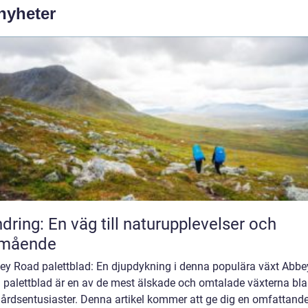
 nyheter
dring: En väg till naturupplevelser och
lmående
bey Road palettblad: En djupdykning i denna populära växt Abbe
 palettblad är en av de mest älskade och omtalade växterna bl
gårdsentusiaster. Denna artikel kommer att ge dig en omfattand