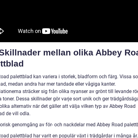
Skillnader mellan olika Abbey Ro
ttblad
ad palettblad kan variera i storlek, bladform och färg. Vissa so
blad, medan andra har mer tandade eller vågiga kanter.
ationerna sträcker sig från olika nyanser av grönt till levande röd
 toner. Dessa skillnader gör varje sort unik och ger trädgårdsäg
ika alternativ när det gäller att välja vilken typ av Abbey Road
ad de vill odla.
torisk genomgång av för- och nackdelar med Abbey Road palett
oad palettblad har varit en populär växt i trädgårdar i många år