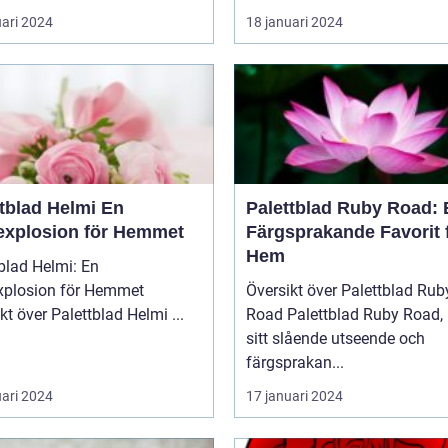
uari 2024
18 januari 2024
tblad Helmi En
Palettblad Ruby Road: 
explosion för Hemmet
Färgsprakande Favorit 
Hem
blad Helmi: En
xplosion för Hemmet
Översikt över Palettblad Rub
Översikt över Palettblad Helmi ...
Road Palettblad Ruby Road, med
sitt slående utseende och
färgsprakan...
uari 2024
17 januari 2024