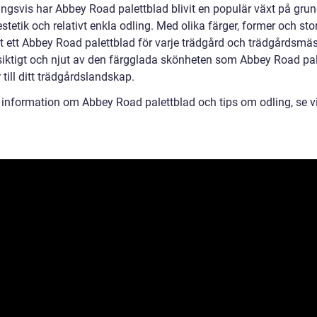
ingsvis har Abbey Road palettblad blivit en populär växt på grun
stetik och relativt enkla odling. Med olika färger, former och sto
et ett Abbey Road palettblad för varje trädgård och trädgårdsmäs
rsiktigt och njut av den färgglada skönheten som Abbey Road pa
 till ditt trädgårdslandskap.
 information om Abbey Road palettblad och tips om odling, se 