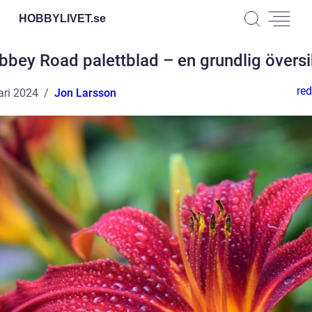
HOBBYLIVET.
se
bbey Road palettblad – en grundlig översi
red
ari 2024
Jon Larsson