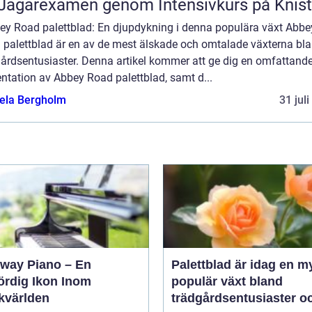
Jägarexamen genom Intensivkurs på Knis
bey Road palettblad: En djupdykning i denna populära växt Abbe
 palettblad är en av de mest älskade och omtalade växterna bl
gårdsentusiaster. Denna artikel kommer att ge dig en omfattand
ntation av Abbey Road palettblad, samt d...
ela Bergholm
31 jul
nway Piano – En
Palettblad är idag en m
ördig Ikon Inom
populär växt bland
kvärlden
trädgårdsentusiaster o